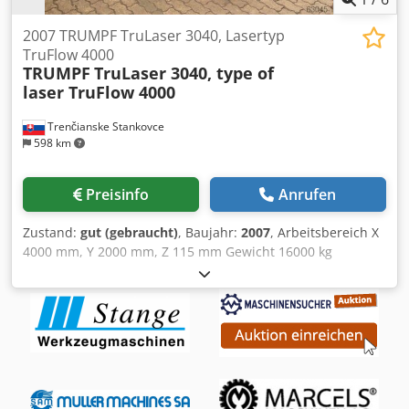
2007 TRUMPF TruLaser 3040, Lasertyp
TruFlow 4000
TRUMPF
TruLaser 3040, type of
laser TruFlow 4000
Trenčianske Stankovce
598 km
Preisinfo
Anrufen
Zustand:
gut (gebraucht)
, Baujahr:
2007
, Arbeitsbereich X
4000 mm, Y 2000 mm, Z 115 mm Gewicht 16000 kg
Parameter L x B x H: ca. 9800 mm x 5300 mm x 2000 mm
Siemens Sinumerik 840 D Lasertyp TruFlow 4000 W max.
Dicke 20 mm 4000 mm x 1250 mm Vorschub 3400 mm
Demontage, Verladung, Kran sind nicht im Maschinenpreis
enthalten - zuzüglich Preis für alle Dienstleistungen NC:
88631 - Resonator/HD Pumpe 1: 87603 - Strahl an/Pumpe
2: 53667 Technische Parameter:- Bezeichnung: KNC/H
1500/65- Maximale Temperatur: 650 °C- Empfohlener