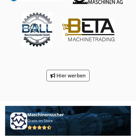
Betriebstemperaturbereich: 300°C – 600°C- Außenmaße
ca. (B x H x T): 2800 x 3200 x 2100 mm * Höhe
einschließlich Türkonstruktion bei hydraulischer Öffnung-
Innenmaße (B x H x T): 1500 x 1000 x 1000 mm- Anzahl
Heizzonen: 1- Maximales Chargengewicht: 1000 kg-
Schmelzleistung: 48 kW- Ofengewicht: ca. 1300 kg-
Spannung: 3/PEN 400/230 V AC 50 Hz- Die Klappe ist Teil
des Ofens, dient zur automatischen Temperaturregelung
im Ofen und wird über das Programm des Controllers
gesteuert. - inkl. technischer Dokumentation in Slowakisch
- Protokoll zur Messung und Optimierung des
Temperaturfelds zur Einhaltung der Norm DIN 17052-1
Hier werben
ΔT10°C im inneren Arbeitsraum (in einem leeren Ofen bei
Tmax) \- Technische Dokumentation ist in SJ. Hersteller:
LAC, s.r.o., Tschechische Republik Produktionsjahr: 2021
Dies ist ein Elektroofen, dessen Heizsystem aus
Heizwiderstandselementen besteht, die sich in der Nähe
der Lüftereinheit befinden. Der Lüfter sorgt über die
Maschinensucher
Heizzweige für die Zirkulation der Atmosphäre im
Gratis im Store
Heizraum und damit für die Erwärmung der
Arbeitsatmosphäre und der Ladung im Ofen. Die