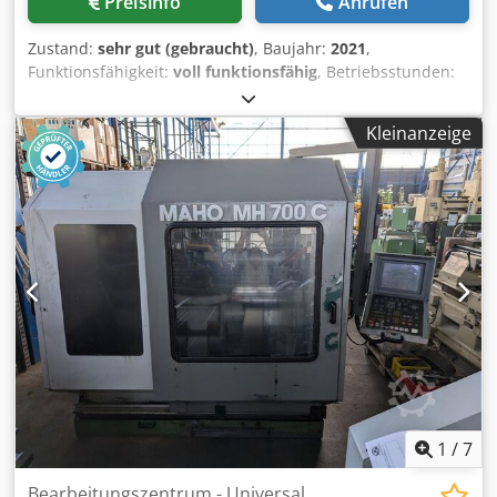
Preisinfo
Anrufen
Zustand:
sehr gut (gebraucht)
, Baujahr:
2021
,
Funktionsfähigkeit:
voll funktionsfähig
, Betriebsstunden:
417 h
, Amada HFE M2 5012 Abkantpresse (2021) Hersteller:
Amada Typ: HFE M2 5012 Abkantpresse Zustand:
Kleinanzeige
gebraucht, unter Strom in Produktion Baujahr: 10/2020
Einschaltstunden 6830h Arbeitsstunden: 417h (wird noch
eingesetzt) Presskraft (kN) 500 Pressbalkenlänge (mm) 1270
Durchgang zwischen den Maschinenständern (mm) 1035 1
Hub (mm) 150 Öffnungsweite ohne Stempelhalter (mm)
480 Ausladung (mm) 100 Arbeitshöhe (mm) 920
Arbeitsgeschwindigkeit (mm/sec) 15 Zustellgeschwindigkeit
(mm/sec) 185 Öffnungsgeschwindigkeit (mm/sec) 185
Abmessungen: Länge (mm) 2585 Breite (mm) 2190 Dodey
Twk Hepfx Afmowa Höhe (mm) 2420 Gewicht (kg) 3600
Video verfügbar.
1
/
7
Bearbeitungszentrum - Universal