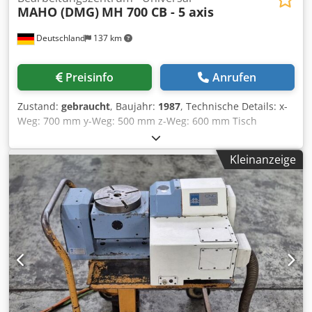
MAHO (DMG)
MH 700 CB - 5 axis
Deutschland
137 km
Preisinfo
Anrufen
Zustand:
gebraucht
, Baujahr:
1987
, Technische Details: x-
Weg: 700 mm y-Weg: 500 mm z-Weg: 600 mm Tisch
schwenkbar +/-: A-Achse: 20° / 60° Grad Tisch drehbar: B-
Achse: 360° Grad Steuerung: Maho 432 (3-D
Kleinanzeige
Bahnsteuerung) Max. Fräsleistung: ST: 60 und GG: 22 mm
Werkzeugmagazin mit: 24 Plätze Dwedpfju Idbyex Afmja
Spindeldrehanzahl: 20 - 6300 U/min. max. Tischbelastung:
200 kg Spindelaufnahme MK: ISO 40 (hydr. Spannung)
Spindelkopf schwenkbar links und rechts: 90° (manuell) °
Pinolenhub: 80 mm Vorschubbereich: X/Z: 1 - 3000 und Y: 1
- 4000 und B: 0,1 - 3000°/min. mm/min Eilgang:: X/Z: 10
und Y: 8 und B: 20 U/min. m/min Steuerspannung: 110/220
V Gesamtleistungsbedarf: ca. 20 kVA Maschinengewicht
ca.: 5,5 t Abmessung Maschine ca. LxBxH: 3,0 x 2,4 x 2,25 m
Raumbedarf ca.: 5,2 x 5,0 x H: 2,3 m NC Rundtisch Ø 520