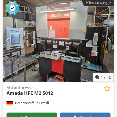
Kleinanzeige
langer Hub, Modell, Lager-Nr. 02029 Beschreibung: TYP:
Hydraulische Gesenkbiegepresse KAPAZITÄT: 80 Tonnen
STEUERUNG: OP 2000 ACHSENZAHL: Sieben BIEGELÄNGE:
2500 mm LICHTE HÖHE: 620 mm HUB: 350 mm
AUSLADUNG: 420 mm MOTORLEISTUNG: 15 kW
FRONTSCHUTZ: Maschinenmontiert, Erwin Sick
SEITENSCHUTZ: Verriegelt RÜCKWANDSCHUTZ: Verriegelt
SERIENNUMMER: V011137 MAX.
ANNÄHERUNGSGESCHWINDIGKEIT: 200 mm/s MAX.
BIEGEGESCHWINDIGKEIT: 20 mm/s MAX.
RÜCKLAUFGESCHWINDIGKEIT: 200 mm/s
1
/
10
Abkantpresse
Amada
HFE M2 5012
Friesenheim
361 km