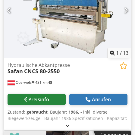
1
/
13
Hydraulische Abkantpresse
Safan
CNCS 80-2550
Oberweis
431 km
Preisinfo
Anrufen
Zustand:
gebraucht
, Baujahr:
1986
, - inkl. diverse
Biegewerkzeuge - Baujahr 1986 Spezifikationen - Kapazität:
800 kN - Biegelänge: 2550 mm - Ausladung: 250 mm -
Durchgang: 2050 mm - Hub: 140 mm - Stopzeit: 140 ms -