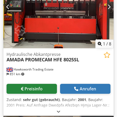
1
/
8
Hydraulische Abkantpresse
AMADA PROMECAM
HFE 8025SL
Hawksworth Trading Estate
851 km
Preisinfo
Anrufen
Zustand:
sehr gut (gebraucht)
, Baujahr:
2001
, Baujahr:
2001 Preis: Auf Anfrage Dwedpfx Afezbqn Hjmja Lager-Nr.:
01859 Spezifikation: 7-Achsen CNC 80 Tonnen x 2500 mm
hydraulische Gesenkbiegepresse, Hochgeschwindigkeit,