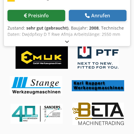
Maschinenkörper doppelt lackiert - Schmierung über
Schmiernippel - Bedienung über Schwenkarm an der
Preisinfo
Anrufen
Brücke - Druckeinstellung über Monitor (50 – 300 t) - Öl-
Temperaturanzeige am Tank ==== Kräfte & Genauigkeit -
Zustand:
sehr gut (gebraucht)
, Baujahr:
2008
, Technische
Freie Aufreißkraft: 500 kN - Druckgenauigkeit: ± 5 bar -
Daten: Dwjdpfxsy D T Rwe Afmja Arbeitslänge: 2550 mm
Durchbiegung: ≤ 0,8 mm/m (bei 70 % Last) -
Ständerweite: 2050 mm Presskraft: 80 to CNC-Steuerung:
Druckaufbauzeit: max. 3 s (Stahl auf Stahl) ====
OPERATOR II Graphik TFT-Farbmonitor 14” gesteuerte
Geschwindigkeiten - Pressgeschwindigkeit: ca. 8 mm/s -
Achsen: Y1/Y2; X1/X2; R1/R2; Z1/Z2 automatische
Schnellhub (Schließen): 17 mm/s -
Bombierung Hub: 350 mm Ausladung: 420 mm
Öffnungsgeschwindigkeit: bis 55 mm/s ==== Hydraulik -
Arbeitshöhe: 960 mm Motorleistung: 9 kW CE-Kennzeichen
Hauptpumpe: Bosch Rexroth, ca. 93 l/min - Betriebsdruck:
Abmessungen (Länge x Breite x Höhe): ca. 3400 x 2050 x
max. 350 bar - Ölvolumen: ca. 900 l (HLPD 46) -
2550 mm Gewicht: ca. 6-Tonnen Zubehör: 1-Satz
Umgebungstemperatur: max. 45 °C - Öltemperatur: max.
Werkzeuge: 1-Oberwerkzeugstempel: 120 mm 1-
55 °C - Anzahl Zylinder: 1 ==== Elektrik - Hauptversorgung:
segmentierte Matrize: V50, V35, V22, V16 Zustand: sehr
400 V AC - Steuerungsspannung: 24 V DC - Frequenz: 50 Hz
guter Zustand, wenig benutzt, nur ca. 5.350
- Motorleistung: 22 kW (IE3) - Gesamtanschlussleistung: ca.
Betriebsstunden Der Verkäufer haftet nicht für Schreib
30 kW ==== Weitere Angaben - Thermischer
oder Datenübermittlungsfehler. Die Maschine ist in Optik,
Arbeitsbereich: 80 – 120 °C - Bedienseiten: 3 -
Technik und Verschleiß dem Alter entsprechend;
Schalldruckpegel: max. 78 dB(A) - Minimale Hallenhöhe:
gebrauchte Maschinen werden ohne jegliche
5.000 mm ===== Dwsdpfx Afsh Agnujmja Richtarbeiten,
Gewährleistung verkauft.
Montagearbeiten, Schwerlastbearbeitung, Umformtechnik,