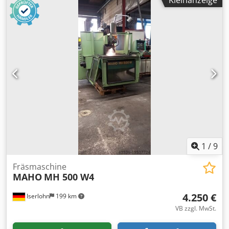
Kleinanzeige
Anschlag-Verfahrweg: 600 mm Dwsdpfexdc A Hjx Afmja -
Betriebsdruck: 300 bar - Motorleistung: 5,5 kW -
Betriebsspannung: 400 V - Maße BxHxT: ca. 3400 x 2600 x
1300 mm - Gewicht: 4800 kg
1
/
9
Fräsmaschine
MAHO
MH 500 W4
4.250 €
Iserlohn
199 km
VB zzgl. MwSt.