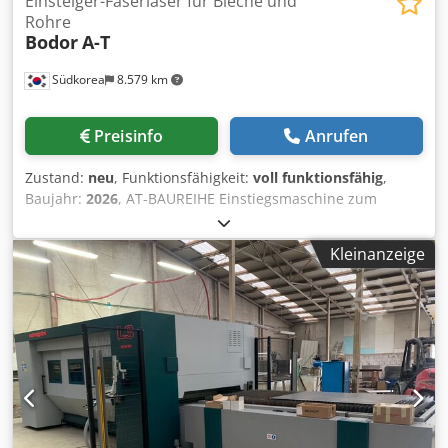
Einsteiger-Faserlaser für Bleche und
Rohre
Bodor
A-T
Südkorea
8.579 km
Preisinfo
Anrufen
Zustand:
neu
, Funktionsfähigkeit:
voll funktionsfähig
,
Baujahr:
2026
, AT-BAUREIHE Einstiegsmaschine zum
Schneiden von Blechen und Rohren mit Faserlaser Eine
Maschine mit zwei Anwendungen. Die AT-Serie schneidet
Kleinanzeige
sowohl Bleche als auch Metallrohre.
Laserschneidmaschinen für Bleche und Rohre Serie A-T
Funktionserweiterung Blech&Rohr-Laserschneidmaschinen
der A-T-Serie Experten-Datenbank für
Hochgeschwindigkeitsschneiden Die Effizienz des
schnellen Luftschneidens erhöht sich beim Schneiden von
Kohlenstoffstahl um 37 %. Blech&Rohr-
Laserschneidmaschinen der A-T-Serie Aktive Anti-
Kollisions-Funktion Die Faserlaser-Köpfe sind in der Lage,