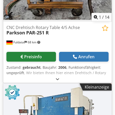
mm mit A-und B-Achse regelbarer Drehstrommotor mit 4-
stufigem Vorgelege Arbeitsspindel ausschwenkbar für
Horizontalspindel Ausstattung: -Handsteuergerät -
1
/
14
Kühlmitteleinrichtung -Maschinenbeuchtung *
CNC Drehtisch Rotary Table 4/5 Achse
Parkson
PAR-251 R
Fuldatal
68 km
Preisinfo
Anrufen
Zustand:
gebraucht
, Baujahr:
2006
, Funktionsfähigkeit:
ungeprüft
, Wir bieten Ihnen hier einen Drehtisch / Rotary
table der Marke Parkson an. Das Modell ist PAR-251 R Der
Rundtisch hat einen Durchmesser von knapp 250mm.
Kleinanzeige
Kontaktieren Sie uns gerne für ein unverbindliches
Angebot. Dwjdpfoxtu Efox Afmoa