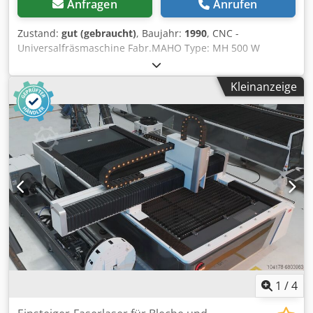
Anfragen
Anrufen
Zustand:
gut (gebraucht)
, Baujahr:
1990
, CNC -
Universalfräsmaschine Fabr.MAHO Type: MH 500 W
Steuerung MAHO 432 Spindelaufnahme : ISO 40
Spindeldrehzahlen : 20 - 4000 U/min Verfahrwege : X 500
Kleinanzeige
mm Y380 mm Z350 mm Tisch Tragl : 250 Kg. Djdpfxor Igv
Ro Afmowa Maschine im Gutem Zustand von Werkzeugbau
. Abmaße der Maschine : Breite 1500 mm Tiefe 2000 mm
Höhe 1800 mm Gewicht .2100 Kg . Maschinen Dokus
Vorhanden , Maschine unterstrom Vorführbar .
1
/
4