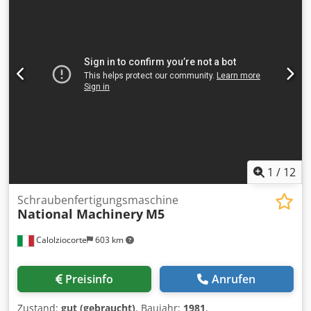
Abmessungen 120xØ200 mm, Schleifband Geschwindigkeit
20 m/s, Bürstenband Geschwindigkeit 15 m/s, Dedot D D
Nzspfx Aa Uock Vorschub Geschwindigkeit 12 m/s,
Schleifbandmotor je Kopf (x1) 3 kW, Bürstenmotor je Kopf
(x1) 1.5 kW, Vorschubmotor 0.25 kW, Gesamte Leistung 4.75
kW, Stromverbrauch 12A, Stababsauganschluss je Kopf Ø
(2x) 80 mm, Abmessungen 1450x800x1800 mm, Gewicht
500 kg
1
/
12
Schraubenfertigungsmaschine
National Machinery
M5
Calolziocorte
603 km
Preisinfo
Anrufen
Zustand:
gut (gebraucht)
, Baujahr:
1981
,