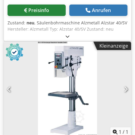
Schnellabsenkung und Schnellhalt des Sägeaggregats.
EDITION TWINFLEX - Doppelrollwagen 3.000 mm -
Preisinfo
Anrufen
Sägeblattüberstand 150 mm - Motorleistung VARIO 5 kW
(6,8 PS) - Beidseitige Schwenkung - Winkel-
Zustand:
neu
, Säulenbohrmaschine Alzmetall Alzstar 40/SV
Gehrungsanschlag DIGIT LD, Ablängen bis 3.200 mm - CNC
Hersteller: Alzmetall Typ: Alzstar 40/SV Zustand: neu
Parallelanschlag, Schnittbreite 1.000 mm - Ein-/Aus-
Technische Daten: Säulendurchmesser: 115 mm
Schalter am Doppelrollwagen - Vorlagenhalter - Aufpreis
Maschinentisch (nutzbare Auflage): 514 x 360 mm T-Nuten
Motorleistung 6,5 kW (8,8 PS) ALTENDORF mit VARIO, für
Kleinanzeige
(Anzahl x Breite x Abstand): 2 x 14 x 224 mm Abstand
beidseitiges Schwenken - Vorritzaggregat 2-Achs, 2 seitig,
Spindel-Tisch (min./max.): 117 / 701 mm 2 Vorschübe: 0,1 +
ALTENDORF mit motorischer Höhen- und Seitenverstellun
0,2 mm/U Höhe (mm): ca. 1840 Bohrleistung St 60 (mm): 40
Ritzerblatthöhe programmierbar mit - Schnellabsenkung
Spindelhub (mm): 120 Ausladung (mm): 293 Motor (kW):
und Schnellanhebung, - Antriebsmotor 0,75 kW (1 PS),
1,45 / 1,9 Dcsdpfx Aajy S Arte Uek Drehzahlbereich (r/min):
8.200 U/min. - Vorritzsystem RAPIDO 180 mm ALTENDORF
160 - 2250 Gewicht (kg): 285
für beidseitige Schwenkung - LED Beleuchtung am
Vorritzer ALTENDORF - Doppelrollwagen 3.400 mm,
ALTENDORF - CNC-Parallelanschlag, 1.300 mm,
ALTENDORF - Kameraarm, wegschwenkbar ALTENDORF -
Vordere Auflagerolle ALTENDORF Breite 300 mm -
Luftkissentisch ALTENDORF - Tischplattenverlängerung 840
mm ALTENDORF mit Luftkissen - Version HandGuard 2025
neu Die Maschine wir mit Neugarantie 1 Jahr
1
/
1
Gewährleistung verkauft. Die Maschine ist zum absoluten