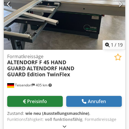
Hauptschalter abschließbar - Pilzdrucktaster (verrastend)
für NOT-HALT - Wendeschalter für Rechts- und Linkslauf -
Motor mit Wäremeschutzkontakt - Drehzahlverstellung
stufenlos - Drehzahlanzeige digital -
Vorschubüberlastsicherung - Schutzart IP 54, Motor-
Isolationsklasse "F" (155´) - Spindelschutz mit elektrischer
Absicherung - Lackierung: DD-Strukturlack Signalweiss RAL
9003, PATRONE 7545c, schwarz
1
/
19
Formatkreissäge
ALTENDORF F 45 HAND
GUARD
ALTENDORF HAND
GUARD Edition TwinFlex
Teisendorf
405 km
Preisinfo
Anrufen
Zustand:
wie neu (Ausstellungsmaschine)
,
Funktionsfähigkeit:
voll funktionsfähig
, Formatkreissäge
ALTENDORF HAND GUARD neuste Software 7/26 Edition