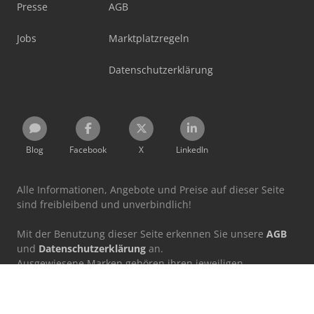
Presse
AGB
Jobs
Marktplatzregeln
Datenschutzerklärung
Blog
Facebook
X
LinkedIn
Alle Informationen, Angebote und Preise auf dieser Seite
sind freibleibend und unverbindlich!
Mit der Benutzung dieser Seite erkennen Sie unsere
AGB
und
Datenschutzerklärung
an.
Ausgewiesene Marken gehören ihren jeweiligen
Eigentümern.
Machineseeker Group GmbH übernimmt keine Haftung für
den Inhalt verlinkter externer Internetseiten.