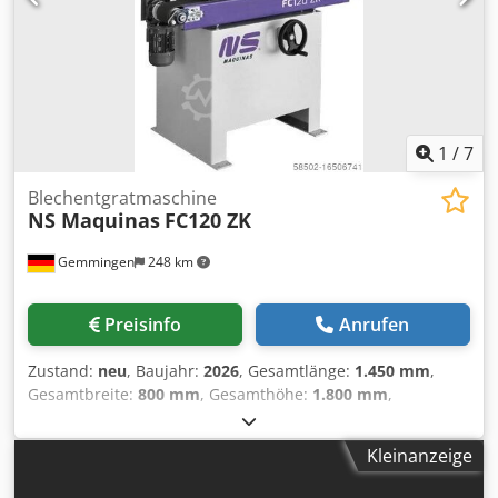
2012 - eine außen, die andere in der Maschine installiert.
Vakuumpumpenleistung m³/h: 240/280 m³/h. Schnittstelle
zum Lesen von CAD-Format (.dxf). Sicherheit: Ablehnungen
Gewicht: ca. 2.500 kg Länge: 5.900 mm Breite: 2.790 mm
Höhe: 2.190 mm Automatische Werkzeuglängenmessung
1
/
7
Blechentgratmaschine
NS Maquinas
FC120 ZK
Gemmingen
248 km
Preisinfo
Anrufen
Zustand:
neu
, Baujahr:
2026
, Gesamtlänge:
1.450 mm
,
Gesamtbreite:
800 mm
, Gesamthöhe:
1.800 mm
,
Gesamtgewicht:
500 kg
, Leistung:
4,75 kW (6,46 PS)
, FC
120 ZK Arbeitskapazität Ø 120x120 mm, Anz.
Kleinanzeige
Bandstationen (Z) 1, Anz. Bürstenstationen (K) 1,
Schleifband, Abmessungen 120x1850 mm, Bürstenband