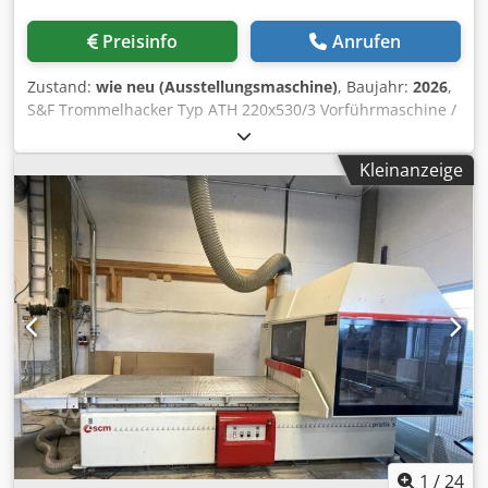
Preisinfo
Anrufen
Zustand:
wie neu (Ausstellungsmaschine)
, Baujahr:
2026
,
S&F Trommelhacker Typ ATH 220x530/3 Vorführmaschine /
Messemaschine / Neumaschine Massive Ausführung mit
langer Lebensdauer Einzugshöhe: 200 mm Einzugsbreite:
Kleinanzeige
500 mm Anzahl Hackmesser: 2 Stück Anzahl Gegenmesser:
1 Stück Rotordurchmesser: 520 mm (Vollstahlrotor) Anzahl
Einzugswalzen: 3 Stück Durchsatzleistung: bis ca. 20 rm/h
* Hacklänge: ca. 30 mm Antriebsleistung Hacker: 45 kW
bzw. nach Absprache Antriebsleistung Einzugswalzen: 2 x
2,2 kW Betriebs-/ Steuerspannung:400/220 V, 50 Hz
Gewicht: 2.600 kg *abhängig von Hacklänge, kW
Hauptmotor, Messerzahl, Beschickung S&F Hackmaschinen
und Trommelhacker mit horizontalem Einzug werden in
vielen Bereichen der holzverarbeitenden Industrie
(Sägewerke, Holzwerke) eingesetzt. Hacker der Baureihe
„ATH“ erzeugen aus Resthölzern hochwertige und
homogene Hackschnitzel mit geringem Feinanteil,
beispielsweise als Qualitätshackschnitzel für die
1
/
24