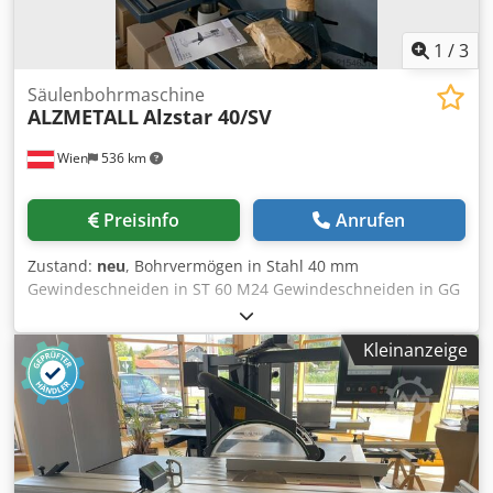
1
/
3
Säulenbohrmaschine
ALZMETALL
Alzstar 40/SV
Wien
536 km
Preisinfo
Anrufen
Zustand:
neu
, Bohrvermögen in Stahl 40 mm
Gewindeschneiden in ST 60 M24 Gewindeschneiden in GG
20 M30 Kurzspindel MK 3 Spindeldrehzahlen - stufenlos
160 - 2250 U/min Ausladung 293 mm Säulendurchmesser
Kleinanzeige
115 mm Spindelhub 120 mm Maschinentisch - nutzbare
Auflage 514 x 360 mm T-Nuten Anzahl - Breite - Abstand 2
x 14 x 224 mm Abstand Spindel-Tisch min./max. 117/701
mm Vorschub 0,10 + 0,20 mm/U Motorleistung 1,45 / 1,9
kW Maschinenhöhe ca. 1840 mm Dedpfjyvvmrex Aa Ueck
Maschinengewicht ca, 285 kg Serienmäßige Ausrüstung: -