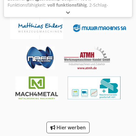
Funktionsfähigkeit:
voll funktionsfähig
, 2-Schlag-
Kaltstauchmaschine NATIONAL M5 Für die Produktion von
teilgestanzten Teilen Voll funktionsfähig Frisch
generalüberholt! Neue Elektrik. Anzahl der Matrizen: 1
Teile pro Minute: 300 Dedstxni Nopfx Aa Ueck Nietlänge:
20 mm Max. Stanz-/Durchziehtiefe: 5 mm
Abschneidedurchmesser: 5 mm Stellfläche (Breite): 1.300
mm Stellfläche (Länge): 2.690 mm Leistung Hauptmotor:
7,5 kW Nettogewicht: 3.100 kg Bruttogewicht: 3.700 kg
Hier werben