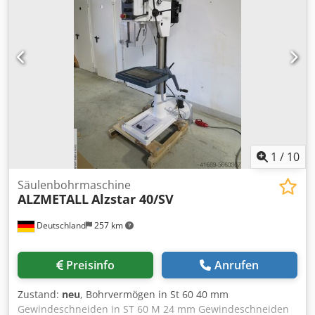
1
/
10
Säulenbohrmaschine
ALZMETALL
Alzstar 40/SV
Deutschland
257 km
Preisinfo
Anrufen
Zustand:
neu
, Bohrvermögen in St 60 40 mm
Gewindeschneiden in ST 60 M 24 mm Gewindeschneiden