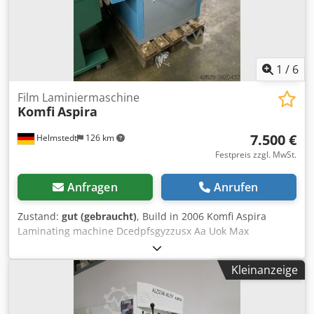
Bedienungsanleitung in Deutsch inklusive
Sonderausstattung: - Kühlmitteleinrichtung "B" Pos. 25.
1
/
6
Film Laminiermaschine
Komfi
Aspira
7.500 €
Helmstedt
126 km
Festpreis zzgl. MwSt.
Anfragen
Anrufen
Zustand:
gut (gebraucht)
, Build in 2006 Komfi Aspira
Laminating machine Dcedpfsgyzzusx Aa Uok Max
laminating speed 15 m/min Max sheet width 52 cm Sheet
size max. 52x74 cm; min. 20x20 cm Paper weight . 115-
Kleinanzeige
350g/sqm.