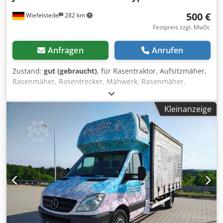
Material Länge: 4680 mm Schiebeleistung: 20 - 40 kg
Software: Optimierer QUALITÄTSMASCHINEN AUS
500 €
Wiefelstede
282 km
AUSTRALISCHER PRODUKTION.
Festpreis zzgl. MwSt.
Anfragen
Anrufen
Zustand:
gut (gebraucht)
, für Rasentraktor, Aufsitzmäher,
Rasenmäher, Rasentrecker, Mähwerk, Rasenmäher,
Mähbalken, Scheibenmähwerk -Rasenmähermesser: 48
Stück -Typen: unterschiedlich Chjdpfeb A R Uhjx Ap Hea -
Kleinanzeige
Paket: komplett -Preis:komplett -Gewicht: 120 kg