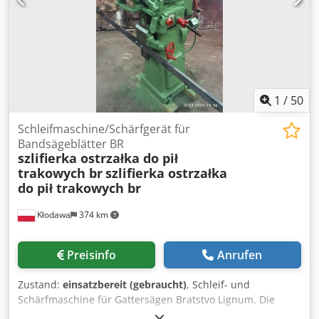
1
/
50
Schleifmaschine/Schärfgerät für
Bandsägeblätter BR
szlifierka ostrzałka do pił
trakowych br
szlifierka ostrzałka
do pił trakowych br
Kłodawa
374 km
Preisinfo
Anrufen
Zustand:
einsatzbereit (gebraucht)
, Schleif- und
Schärfmaschine für Gattersägen Bratstvo Lignum. Die
Maschine ist komplett und technisch funktionsfähig. Sie