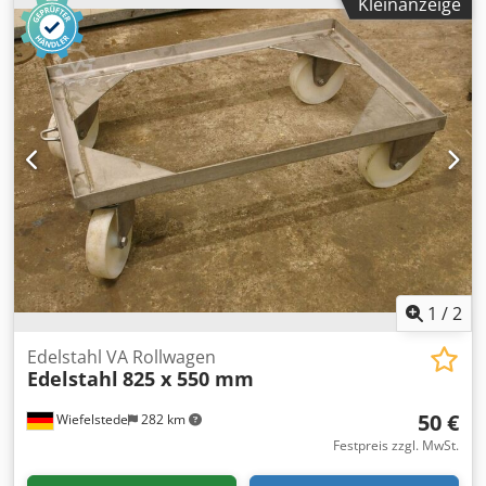
Kleinanzeige
1
/
2
Edelstahl VA Rollwagen
Edelstahl
825 x 550 mm
50 €
Wiefelstede
282 km
Festpreis zzgl. MwSt.