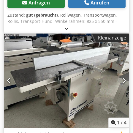
Anfragen
Anrufen
Zustand:
gut (gebraucht)
, Rollwagen, Transportwagen,
Rollis, Transport-Hund -Winkelrahmen: 825 x 550 mm -
Winkelrahmen aus: Edelstahl VA -Rollen: aus Polyamid -
Durchmesser: 160 mm -2 Lenkrollen und 2 feste Rollen -
Kleinanzeige
Anzahl: 24 Stück vorhanden -Preis: pro Stück Chodpfob A
Htijx Ap Hoa
1
/
4