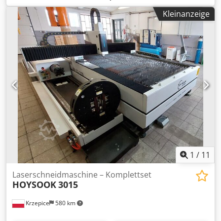
kann mit Rollen zum Halten des Bandsägeblatts
Kleinanzeige
nachgerüstet werden. Chsdpfsxx Uxijx Ap Hsa
1
/
11
Laserschneidmaschine – Komplettset
HOYSOOK
3015
Krzepice
580 km