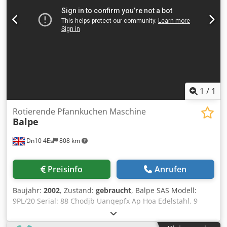
1
/
1
Rotierende Pfannkuchen Maschine
Balpe
Dn10 4Es
808 km
Preisinfo
Anrufen
Baujahr:
2002
, Zustand:
gebraucht
, Balpe SAS Modell:
9PL/20 Serial: 88 Chodjb Uanqepfx Ap Hoa Edelstahl, 9
elektrisch beheizt, abgewinkelte Platte mit 200mm
Durchmesser, einstellbare Temperatur.