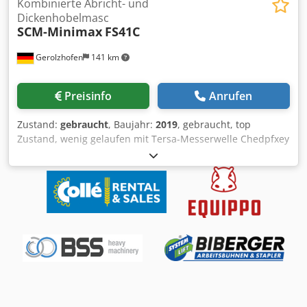
Kombinierte Abricht- und
Dickenhobelmasc
SCM-Minimax
FS41C
Gerolzhofen
141 km
Preisinfo
Anrufen
Zustand:
gebraucht
, Baujahr:
2019
, gebraucht, top
Zustand, wenig gelaufen mit Tersa-Messerwelle Chedpfxey
Apfue Ap Hsa Fabrikat SCM-Minimax Typ FS41C Baujahr
2019 Masch.-Nr. KK00003566 CE-baumustergeprüft Motor
5 kW Hobelbreite ca. 410 mm Hobelhöhe ca. 220 mm
Tischlänge ca. 900/900/1800 mm Brückenschutz
Tischlippen geschlitzt Tischlippen geräuscharm
automatische Bremse Messeranzahl 3 Stück Messersystem
- Tersa Wendemesser Digitalanzeige f. Hobelhöhe analog
Absaughaube integriert Neupreis ca. 5500 €
Absauganschluss D 2 x 120 mm Platzbedarf ca. 2000 x 800
x 1000 mm Gewicht ca. 320 kg Lagerort 97447 Gerolzhofen,
frei verladen, unverpackt Übergabe im Istzustand wie