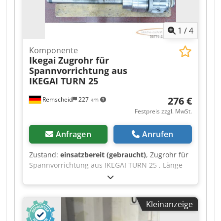
1
/
4
Komponente
Ikegai
Zugrohr für
Spannvorrichtung aus
IKEGAI TURN 25
276 €
Remscheid
227 km
Festpreis zzgl. MwSt.
Anfragen
Anrufen
Zustand:
einsatzbereit (gebraucht)
, Zugrohr für
Spannvorrichtung aus IKEGAI TURN 25 , Länge
Rohr: 730 mm, Ø 75 mm, hydraulisch betätigt,
gebraucht, normale Gebrauchsspuren, 100%
funktionsfähig ACHTUNG: Kosten für Verpackung
Kleinanzeige
und Versand bitte separat anfragen!
ATTENTION: Please inquire for charges for