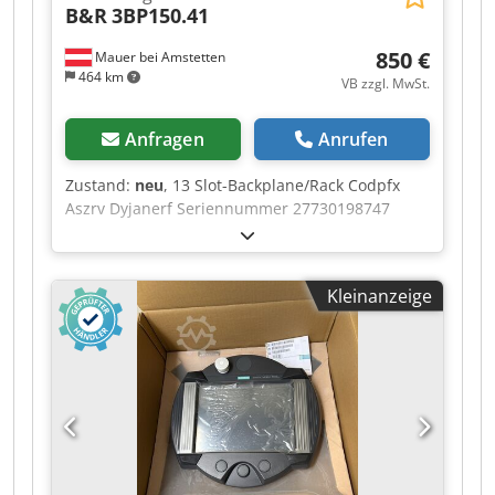
B&R
3BP150.41
850 €
Mauer bei Amstetten
464 km
VB zzgl. MwSt.
Anfragen
Anrufen
Zustand:
neu
, 13 Slot-Backplane/Rack Codpfx
Aszrv Dyjanerf Seriennummer 27730198747
Kleinanzeige