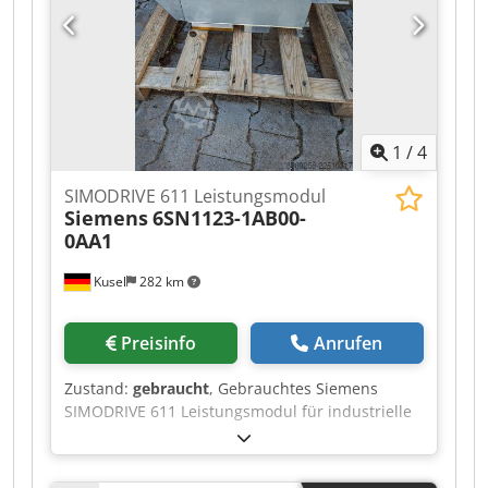
1
/
4
SIMODRIVE 611 Leistungsmodul
Siemens
6SN1123-1AB00-
0AA1
Kusel
282 km
Preisinfo
Anrufen
Zustand:
gebraucht
, Gebrauchtes Siemens
SIMODRIVE 611 Leistungsmodul für industrielle
CNC- und Servoachsen. Hersteller: Siemens
Serie: SIMODRIVE 611 Produkttyp:
Leistungsmodul Modell: 6SN1123-1AB00-0AA1