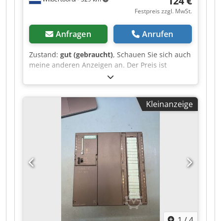
124 €
Festpreis zzgl. MwSt.
Anfragen
Anrufen
Zustand:
gut (gebraucht)
, Schauen Sie sich auch
meine anderen Anzeigen an. Der Preis ist
verhandelbar. Crjdpfx Aaszr Il Nensf
Kleinanzeige
1
/
4