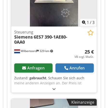
1
/
3
Steuerung
Siemens
6ES7 390-1AE80-
0AA0
25 €
Wilbertoord
329 km
VB zzgl. MwSt.
Anfragen
Anrufen
Zustand:
gebraucht
, Schauen Sie sich auch
meine anderen Anzeigen an. Der Preis ist
verhandelbar. Codpfjzr In Rsx Aanerf
Kleinanzeige