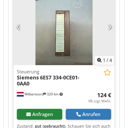
1
/
4
Steuerung
Siemens
6ES7 334-0CE01-
0AA0
124 €
Wilbertoord
329 km
VB zzgl. MwSt.
Anfragen
Anrufen
Zustand:
gut (gebraucht)
, Schauen Sie sich auch