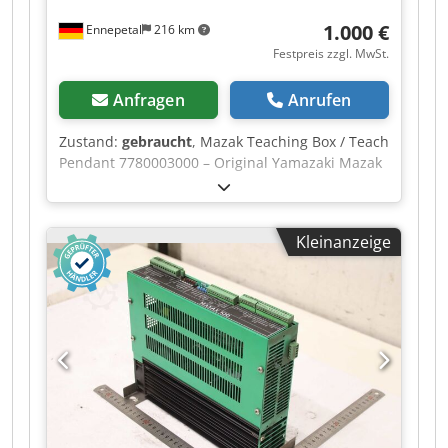
1.000 €
Ennepetal
216 km
Festpreis zzgl. MwSt.
Anfragen
Anrufen
Zustand:
gebraucht
, Mazak Teaching Box / Teach
Pendant 7780003000 – Original Yamazaki Mazak
Zum Verkauf steht eine originale Mazak
Teaching Box / Teach Pendant mit der
Teilenummer 7780003000 (B-02) von Yamazaki
Kleinanzeige
Mazak Corporation. Das Handbediengerät
befindet sich in voll funktionsfähigem Zustand
und arbeitet einwandfrei. Optisch weist es
lediglich die üblichen alters- und
gebrauchsbedingten Gebrauchsspuren auf
(siehe Fotos). Technische Daten Hersteller:
Yamazaki Mazak Corporation Teilenummer:
7780003000 Original Mazak Ersatzteil Made in
Japan Zustand Gebraucht Technisch einwandfrei
und voll funktionsfähig Display, Tasten und Not-