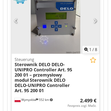
packing and transport separately! Cjdjzr Ddhspfx
Aanjrf
1
/
8
Steuerung
Sterownik DELO DELO-
UNIPRO Controller Art. 95
200 01 – przemysłowy
moduł
Sterownik DELO
DELO-UNIPRO Controller
Art. 95 200 01
2.499 €
Wymysłów
552 km
Festpreis zzgl. MwSt.