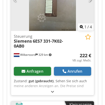
1
/
4
Steuerung
Siemens
6ES7 331-7K02-
0AB0
222 €
Wilbertoord
329 km
VB zzgl. MwSt.
Anfragen
Anrufen
Zustand:
gut (gebraucht)
, Sehen Sie sich auch
meine anderen Anzeigen an. Die Preise sind
verhandelbar. Cedszr Iizopfx Aanerf
Kleinanzeige