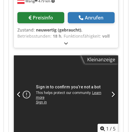
Wang
479 km
Preisinfo
Anrufen
Zustand:
neuwertig (gebraucht)
,
Betriebsstunden:
18 h
, Funktionsfähigkeit:
voll
funktionsfähig
, Eingangsspannung:
400 V
,
Eingangsstrom:
520 A
, Art des Eingangsstroms:
Wechselstrom (AC)
, Eingangsfrequenz:
50 Hz
,
Kleinanzeige
Schutzart (IP-Code):
IP00
, Jahr der letzten
Überholung:
2026
, Dauerleistung:
250 kW
(339,91 PS)
, Ausstattung:
Typenschild
vorhanden
, Genaue Typenbezeichnung: VACON
NXP05205A0N1SSAA1A200000 Ausgangsleistung
und Ausgangsstrom: 250kW | 520A ° Mit
PRÜFSIEGEL! ° Nur 18 Betriebsstunden - lt.
Hersteller über 100.000 möglich! ° Einfache
Bedienung durch integriertes Bedienpanel °
Schnellparametrierung möglich Cjdpfxszrddhs
Aanjrf ° Originale Betriebsanleitung für die
1
/
5
Inbetriebnahme inkludiert ° Mit Türmontagesatz