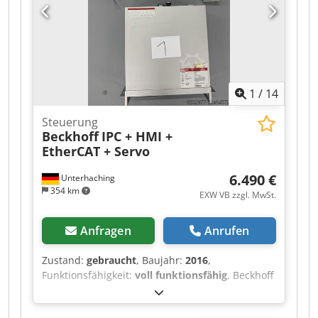
1
/
14
Steuerung
Beckhoff
IPC + HMI +
EtherCAT + Servo
6.490 €
Unterhaching
354 km
EXW VB zzgl. MwSt.
Anfragen
Anrufen
Zustand:
gebraucht
, Baujahr:
2016
,
Funktionsfähigkeit:
voll funktionsfähig
, Beckhoff
Automatisierungspaket – C5102, CP2712, AX5203,
CX5020, EtherCAT I/O & TwinSAFE Beschreibung