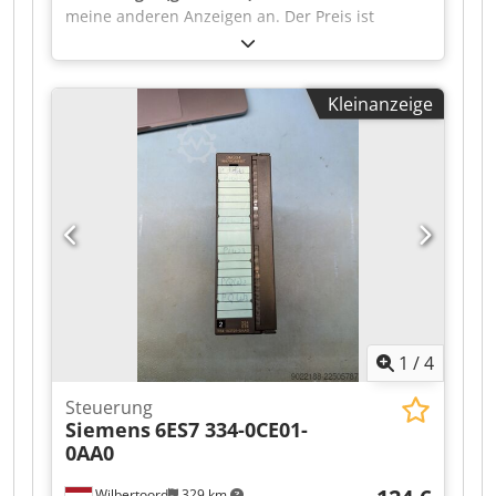
meine anderen Anzeigen an. Der Preis ist
verhandelbar. Credpfx Aaszr Immenof
Kleinanzeige
1
/
4
Steuerung
Siemens
6ES7 334-0CE01-
0AA0
Wilbertoord
329 km