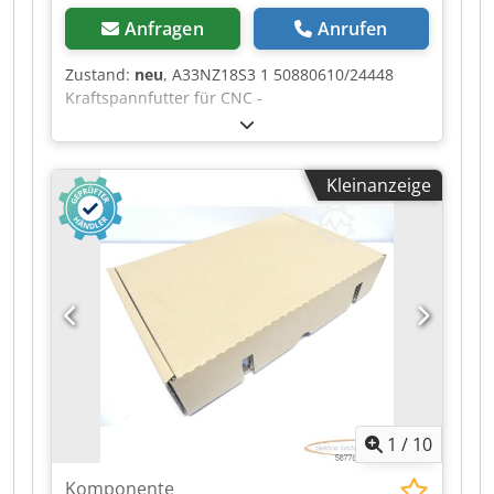
Anfragen
Anrufen
Zustand:
neu
, A33NZ18S3 1 50880610/24448
Kraftspannfutter für CNC -
Drehmaschinen,ungebraucht, guter
Erhaltungszustand, 100% funktionsfähig,
Lieferumfang gem. Fotos Credjzr Tc Hjpfx Aanef
Kleinanzeige
1
/
10
Komponente