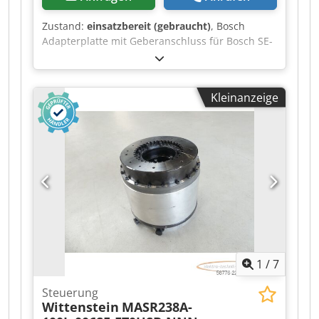
Zustand:
einsatzbereit (gebraucht)
, Bosch
Adapterplatte mit Geberanschluss für Bosch SE-
LB3.075.030-00.000 / Drehgeber ERN 221.2133-
1000 Motor,gebraucht, guter Erhaltungszustand,
100% funktionsfähig, Lieferumfang gem. Fotos
Kleinanzeige
Codpfx Aaezr Dc Djnorf
1
/
7
Steuerung
Wittenstein
MASR238A-