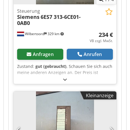
Steuerung
Siemens
6ES7 313-6CE01-
0AB0
234 €
Wilbertoord
329 km
VB zzgl. MwSt.
Anfragen
Anrufen
Zustand:
gut (gebraucht)
, Schauen Sie sich auch
meine anderen Anzeigen an. Der Preis ist
verhandelbar. Crodpfozr Ilpex Aanef
Kleinanzeige