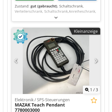
Zustand:
gut (gebraucht)
, Schaltschrank,
Verteilerschrank, Schaltschrank,Anreiheschrank,
Serverschrank, Elektroschrank Credpfszrufvjx
Aanjf -Hersteller: Ecoair, Schaltschrank Prüffeld
auf fahrbarem Untergestell -Typ: 10 Abgänge -
Kleinanzeige
Schaltleistung: Abgang 1-5 max. 11 kVA / Abgang
6-10 max. 7 kVA -Austattung: siehe Fotos -
Abmessungen: 2075/1000/H2150 mm -Gewicht:
373 kg
1
/
3
Elektronik / SPS-Steuerungen
MAZAK
Teach Pendant
7780003000