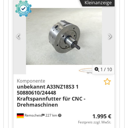
Kleinanzeige
Einsatzbereich: CNC-Antriebstechnik Bauform:
Einschubtechnik Montageart:
Schaltschrankmontage Kühlung: Luftkühlung
Zustand: Gebraucht Cedpfszr T Dqex Aansrf
1
/
10
Komponente
unbekannt
A33NZ18S3 1
50880610/24448
Kraftspannfutter für CNC -
Drehmaschinen
1.995 €
Remscheid
227 km
Festpreis zzgl. MwSt.