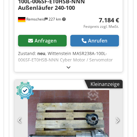
100L-006SF-ET0HSB-NNN
Außenläufer 240-100
7.184 €
Remscheid
227 km
Festpreis zzgl. MwSt.
Anfragen
Anrufen
Zustand:
neu
, Wittenstein MASR238A-100L-
006SF-ET0HSB-NNN Cyber Motor / Servomotor
Außenläufer 240-100 SN: 2426819 -
,ungebraucht, guter Erhaltungszustand, 100%
funktionsfähig, Lieferumfang gem. Fotos,
Kleinanzeige
ACHTUNG: Kosten für Verpackung und Versand
bitte separat anfragen! ATTENTION: Please
enquire for charges for packing and transport
separately! Cjdpfxszr Ddbo Aanjrf