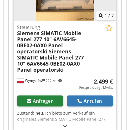
1
/
7
Steuerung
Siemens SIMATIC Mobile
Panel 277 10" 6AV6645-
0BE02-0AX0 Panel
operatorski
Siemens
SIMATIC Mobile Panel 277
10" 6AV6645-0BE02-0AX0
Panel operatorski
2.499 €
Wymysłów
552 km
Festpreis zzgl. MwSt.
Anfragen
Anrufen
Zustand:
neu
, Ich biete zum Verkauf ein
originales Siemens SIMATIC Mobile Panel 277
10" mit der Artikelnummer 6AV6645-0BE02-0AX0