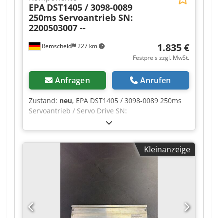
EPA
DST1405 / 3098-0089
250ms Servoantrieb SN:
2200503007 --
1.835 €
Remscheid
227 km
Festpreis zzgl. MwSt.
Anfragen
Anrufen
Zustand:
neu
, EPA DST1405 / 3098-0089 250ms
Servoantrieb / Servo Drive SN:
2200503007,ungebraucht in geöffneter
Originalverpackung, 100% funktionsfähig,
Lieferumfang gem. Fotos Cjdjzr Tc Tepfx Aanorf
Kleinanzeige