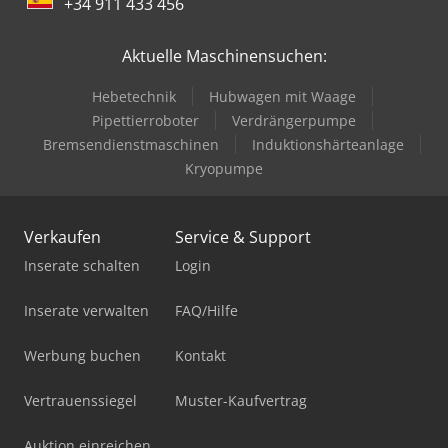
+34 911 433 456
Aktuelle Maschinensuchen:
Hebetechnik
Hubwagen mit Waage
Pipettierroboter
Verdrängerpumpe
Bremsendienstmaschinen
Induktionshärteanlage
Kryopumpe
Verkaufen
Service & Support
Inserate schalten
Login
Inserate verwalten
FAQ/Hilfe
Werbung buchen
Kontakt
Vertrauenssiegel
Muster-Kaufvertrag
Auktion einreichen