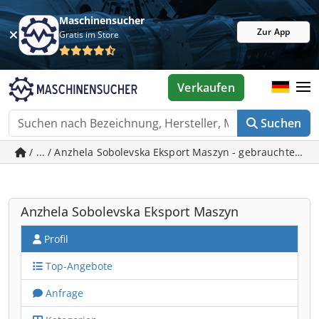
Maschinensucher
Zur App
Gratis im Store
Verkaufen
Suchen
/ ... / Anzhela Sobolevska Eksport Maszyn - gebrauchte Ma
Anzhela Sobolevska Eksport Maszyn
Profil
Top-Angebote
Anfrage