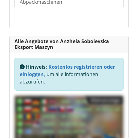
Abpackmaschinen
Alle Angebote von Anzhela Sobolevska
Eksport Maszyn
Hinweis:
Kostenlos registrieren oder
einloggen,
um alle Informationen
abzurufen.
Kleinanzeige