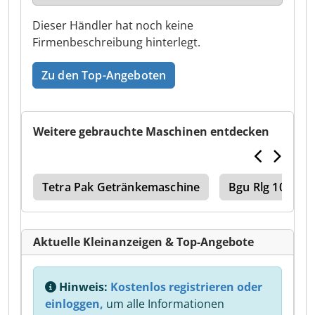
Dieser Händler hat noch keine
Firmenbeschreibung hinterlegt.
Zu den Top-Angeboten
Weitere gebrauchte Maschinen entdecken
ker
Tetra Pak Getränkemaschine
Bgu Rlg 1000
Aktuelle Kleinanzeigen & Top-Angebote
Hinweis:
Kostenlos registrieren oder
einloggen,
um alle Informationen