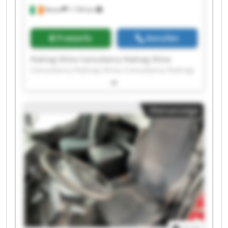
Navan
1.194 km
Preisinfo
Anrufen
Padraig Shine Consultancy Padraig Shine
Consultancy Padraig Shine Consultancy Padraig
Shine Consultancy Padraig Shine Consultancy
Padraig Shine Consultancy Padraig Shine
Consultancy Padraig Shine Consultancy Padraig
Kleinanzeige
Shine Consultancy Padraig Shine Consultancy
Padraig Shine Consultancy Padraig Shine
Consultancy Padraig Shine Consultancy Padraig
Shine Consultancy Padraig Shine Consultancy
Padraig Shine Consultancy Padraig Shine
Consultancy Padraig Shine Consultancy Padraig
Shine Consultancy Padraig Shine Consultancy