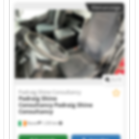
Consultancy Padraig Shine Consultancy Padraig
Kleinanzeige
Shine Consultancy Padraig Shine Consultancy
Padraig Shine Consultancy Padraig Shine
Consultancy Padraig Shine Consultancy Padraig
Shine Consultancy Padraig Shine Consultancy
Padraig Shine Consultancy Padraig Shine
Consultancy Padraig Shine Consultancy Padraig
Shine Consultancy Padraig Shine Consultancy
1
/
1
Padraig Shine Consultancy
Padraig Shine
Consultancy
Padraig Shine
Consultancy
Navan
1.235 km