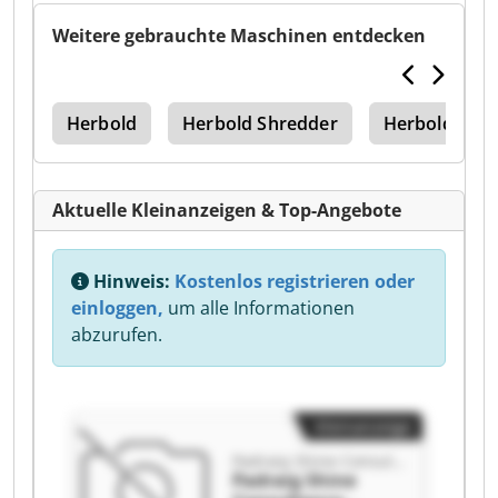
Weitere gebrauchte Maschinen entdecken
ke
Herbold
Herbold Shredder
Herbold Müh
Aktuelle Kleinanzeigen & Top-Angebote
Hinweis:
Kostenlos registrieren oder
einloggen,
um alle Informationen
abzurufen.
Kleinanzeige
Padraig Shine Consultancy
Padraig Shine