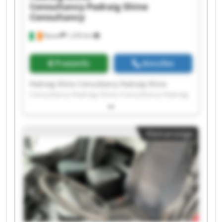
Consultancy
Padraig Shine
Consultancy
Navan
1.235 km
Preisinfo
Anrufen
Padraig Shine Consultancy Padraig Shine
Consultancy Padraig Shine Consultancy Padraig
Shine Consultancy Padraig Shine Consultancy
Padraig Shine Consultancy Padraig Shine
Consultancy Padraig Shine Consultancy Padraig
Kleinanzeige
Shine Consultancy Padraig Shine Consultancy
Padraig Shine Consultancy Padraig Shine
Consultancy Padraig Shine Consultancy Padraig
Shine Consultancy Padraig Shine Consultancy
Padraig Shine Consultancy Padraig Shine
Consultancy Padraig Shine Consultancy Padraig
Shine Consultancy Padraig Shine Consultancy