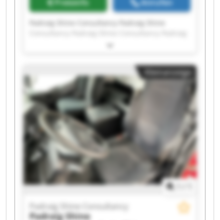
Preisinfo
Anrufen
Padraig Shine Consultancy Padraig Shine
Consultancy Padraig Shine Consultancy Padraig
Shine Consultancy Padraig Shine Consultancy
Padraig Shine Consultancy Padraig Shine
Consultancy Padraig Shine Consultancy Padraig
Kleinanzeige
Shine Consultancy Padraig Shine Consultancy
Padraig Shine Consultancy Padraig Shine
Consultancy Padraig Shine Consultancy Padraig
Shine Consultancy Padraig Shine Consultancy
Padraig Shine Consultancy Padraig Shine
Consultancy Padraig Shine Consultancy Padraig
Shine Consultancy Padraig Shine Consultancy
1
/
1
Padraig Shine Consultancy
Padraig Shine