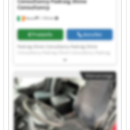
Consultancy
Padraig Shine
Consultancy
Navan
1.194 km
Preisinfo
Anrufen
Padraig Shine Consultancy Padraig Shine
Consultancy Padraig Shine Consultancy Padraig
Shine Consultancy Padraig Shine Consultancy
Padraig Shine Consultancy Padraig Shine
Consultancy Padraig Shine Consultancy Padraig
Kleinanzeige
Shine Consultancy Padraig Shine Consultancy
Padraig Shine Consultancy Padraig Shine
Consultancy Padraig Shine Consultancy Padraig
Shine Consultancy Padraig Shine Consultancy
Padraig Shine Consultancy Padraig Shine
Consultancy Padraig Shine Consultancy Padraig
Shine Consultancy Padraig Shine Consultancy