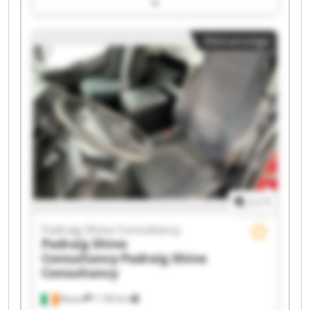
Shine Consultancy Padraig Shine Consultancy
Padraig Shine Consultancy Padraig Shine
Consultancy Padraig Shine Consultancy Padraig
Kleinanzeige
Shine Consultancy Padraig Shine Consultancy
Padraig Shine Consultancy Padraig Shine
Consultancy Padraig Shine Consultancy Padraig
Shine Consultancy Padraig Shine Consultancy
Padraig Shine Consultancy Padraig Shine
Consultancy Padraig Shine Consultancy Padraig
Shine Consultancy Padraig Shine Consultancy
1
/
1
Padraig Shine Consultancy
Padraig Shine
Consultancy
Padraig Shine
Consultancy
Navan
1.194 km