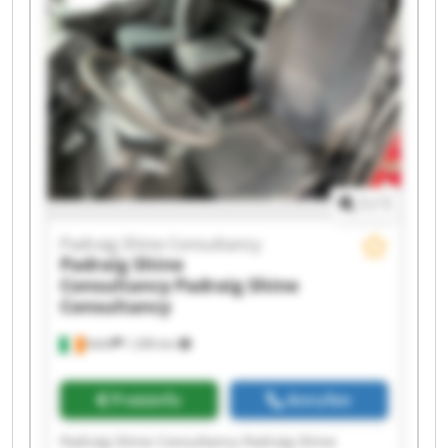
1
/
1
Padraig Shine Consultancy
Padraig Shine
Consultancy
Padraig Shine
Consultancy
Kells
1.206 km
Preisinfo
Anrufen
Padraig Shine Consultancy Padraig Shine