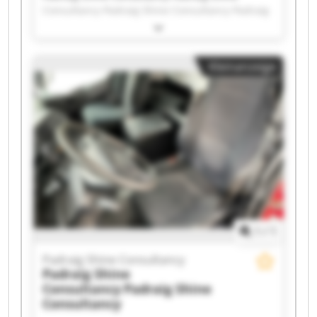
Consultancy Padraig Shine Consultancy Padraig
Shine Consultancy Padraig Shine Consultancy
Padraig Shine Consultancy Padraig Shine
Consultancy Padraig Shine Consultancy Padraig
Kleinanzeige
Shine Consultancy Padraig Shine Consultancy
Padraig Shine Consultancy Padraig Shine
Consultancy Padraig Shine Consultancy Padraig
Shine Consultancy Padraig Shine Consultancy
Padraig Shine Consultancy Padraig Shine
Consultancy Padraig Shine Consultancy Padraig
Shine Consultancy Padraig Shine Consultancy
1
/
1
Padraig Shine Consultancy
Padraig Shine
Consultancy
Padraig Shine
Consultancy