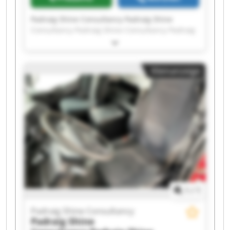
Padraig Shine Consultancy Padraig Shine
Consultancy Padraig Shine Consultancy Padraig
Shine Consultancy Padraig Shine Consultancy
Padraig Shine Consultancy Padraig Shine
Consultancy Padraig Shine Consultancy Padraig
Kleinanzeige
Shine Consultancy Padraig Shine Consultancy
Padraig Shine Consultancy Padraig Shine
Consultancy Padraig Shine Consultancy Padraig
Shine Consultancy Padraig Shine Consultancy
Padraig Shine Consultancy Padraig Shine
Consultancy Padraig Shine Consultancy Padraig
Shine Consultancy Padraig Shine Consultancy
1
/
1
Padraig Shine Consultancy
Padraig Shine