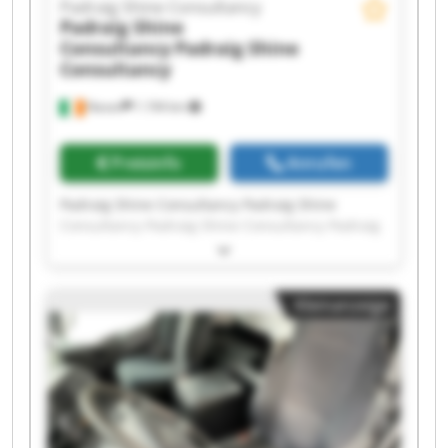
Padraig Shine Consultancy
Padraig Shine
Consultancy
Padraig Shine
Consultancy
Navan
1.194 km
Preisinfo
Anrufen
Padraig Shine Consultancy Padraig Shine
Consultancy Padraig Shine Consultancy Padraig
Shine Consultancy Padraig Shine Consultancy
Padraig Shine Consultancy Padraig Shine
Consultancy Padraig Shine Consultancy Padraig
Kleinanzeige
Shine Consultancy Padraig Shine Consultancy
Padraig Shine Consultancy Padraig Shine
Consultancy Padraig Shine Consultancy Padraig
Shine Consultancy Padraig Shine Consultancy
Padraig Shine Consultancy Padraig Shine
Consultancy Padraig Shine Consultancy Padraig
Shine Consultancy Padraig Shine Consultancy