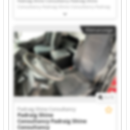
Padraig Shine Consultancy Padraig Shine
Consultancy Padraig Shine Consultancy Padraig
Shine Consultancy Padraig Shine Consultancy
Padraig Shine Consultancy Padraig Shine
Consultancy Padraig Shine Consultancy Padraig
Kleinanzeige
Shine Consultancy Padraig Shine Consultancy
Padraig Shine Consultancy Padraig Shine
Consultancy Padraig Shine Consultancy Padraig
Shine Consultancy Padraig Shine Consultancy
Padraig Shine Consultancy Padraig Shine
Consultancy Padraig Shine Consultancy Padraig
Shine Consultancy Padraig Shine Consultancy
1
/
1
Padraig Shine Consultancy
Padraig Shine
Consultancy
Padraig Shine
Consultancy