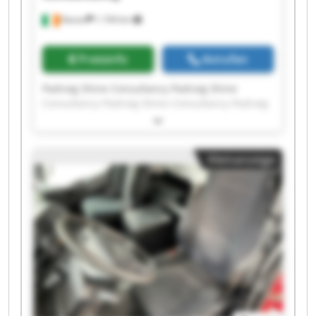
Navan
1.194 km
Preisinfo
Anrufen
Padraig Shine Consultancy Padraig Shine
Consultancy Padraig Shine Consultancy Padraig
Shine Consultancy Padraig Shine Consultancy
Padraig Shine Consultancy Padraig Shine
Consultancy Padraig Shine Consultancy Padraig
Kleinanzeige
Shine Consultancy Padraig Shine Consultancy
Padraig Shine Consultancy Padraig Shine
Consultancy Padraig Shine Consultancy Padraig
Shine Consultancy Padraig Shine Consultancy
Padraig Shine Consultancy Padraig Shine
Consultancy Padraig Shine Consultancy Padraig
Shine Consultancy Padraig Shine Consultancy