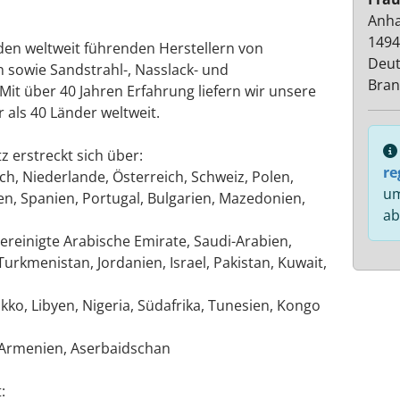
Anha
1494
en weltweit führenden Herstellern von
Deut
n sowie Sandstrahl-, Nasslack- und
Bra
it über 40 Jahren Erfahrung liefern wir unsere
als 40 Länder weltweit.
z erstreckt sich über:
re
ch, Niederlande, Österreich, Schweiz, Polen,
um
, Spanien, Portugal, Bulgarien, Mazedonien,
ab
Vereinigte Arabische Emirate, Saudi-Arabien,
urkmenistan, Jordanien, Israel, Pakistan, Kuwait,
okko, Libyen, Nigeria, Südafrika, Tunesien, Kongo
, Armenien, Aserbaidschan
: