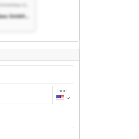
PROTON Maschinenbau GmbH
bau GmbH
bau GmbH
Land