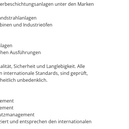
ulverbeschichtungsanlagen unter den Marken
andstrahlanlagen
kabinen und Industrieöfen
nlagen
lichen Ausführungen
ität, Sicherheit und Langlebigkeit. Alle
n internationale Standards, sind geprüft,
eitlich unbedenklich.
gement
gement
hutzmanagement
iziert und entsprechen den internationalen