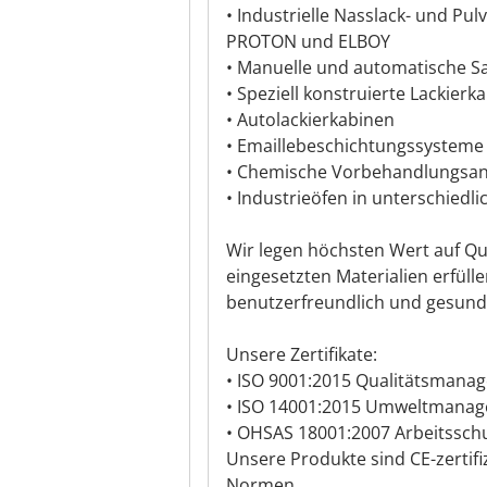
• Industrielle Nasslack- und P
PROTON und ELBOY
• Manuelle und automatische S
• Speziell konstruierte Lackier
• Autolackierkabinen
• Emaillebeschichtungssysteme
• Chemische Vorbehandlungsa
• Industrieöfen in unterschied
Wir legen höchsten Wert auf Qual
eingesetzten Materialien erfülle
benutzerfreundlich und gesundh
Unsere Zertifikate:
• ISO 9001:2015 Qualitätsmana
• ISO 14001:2015 Umweltmana
• OHSAS 18001:2007 Arbeitssc
Unsere Produkte sind CE-zertif
Normen.