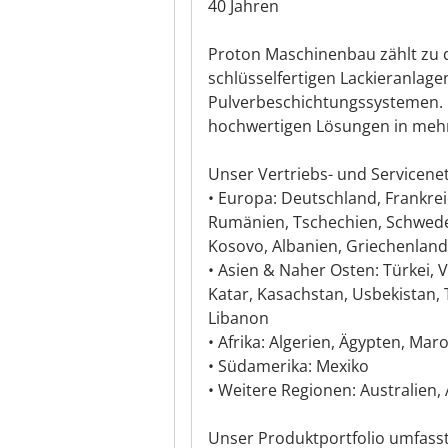
40 Jahren
Proton Maschinenbau zählt zu d
schlüsselfertigen Lackieranlage
Pulverbeschichtungssystemen. M
hochwertigen Lösungen in mehr 
Unser Vertriebs- und Servicenet
• Europa: Deutschland, Frankrei
Rumänien, Tschechien, Schweden
Kosovo, Albanien, Griechenland
• Asien & Naher Osten: Türkei, 
Katar, Kasachstan, Usbekistan, T
Libanon
• Afrika: Algerien, Ägypten, Mar
• Südamerika: Mexiko
• Weitere Regionen: Australien
Unser Produktportfolio umfasst