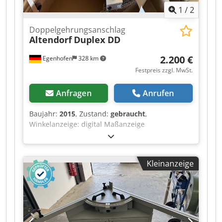
1
/
2
Doppelgehrungsanschlag
Altendorf
Duplex DD
2.200 €
Egenhofen
328 km
Festpreis zzgl. MwSt.
Anfragen
Anrufen
Baujahr:
2015
, Zustand:
gebraucht
,
Winkelanzeige: digital Maßanzeige
Ablängklappen: digital Dedpfxjzqyxle Al Ajkr
Kleinanzeige