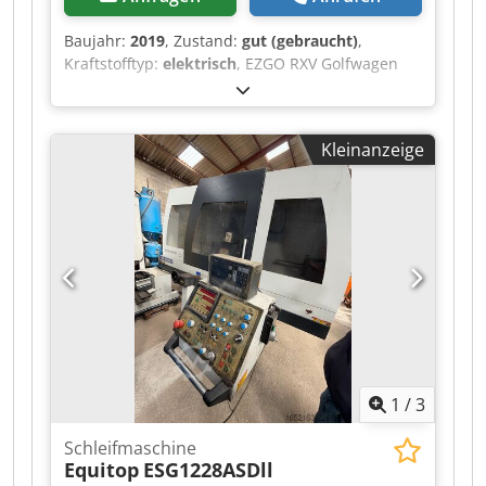
Baujahr:
2019
, Zustand:
gut (gebraucht)
,
Kraftstofftyp:
elektrisch
, EZGO RXV Golfwagen
Elektrisch 4-Sitzer 2019 inkl. Ladegerät Video
kann per Whatsapp gesendet werden. Laufender
Lagerbestand, siehe Webseite. Preise ab Nuland.
Kleinanzeige
Van de Wert Trading B.V. bietet einen
wechselnden Bestand an Maschinen, Lkw,
Anhängern und Anbauteilen. Alle unsere
Lieferungen erfolgen zu Handelsbedingungen
im AS-IS-Zustand ohne Garantien. (siehe unsere
Allgemeinen Geschäftsbedingungen) Für eine
Besichtigung und/oder Probefahrt können Sie
unverbindlich einen Termin vereinbaren. Bitte
rufen Sie vorher an, wir sind nicht ständig vor
Ort. Dodpszqug Rofx Al Ajkr Van de Wert Trading
B.V. Bedrijfsstraat 3 5391 LR Nuland
1
/
3
Schleifmaschine
Equitop
ESG1228ASDll