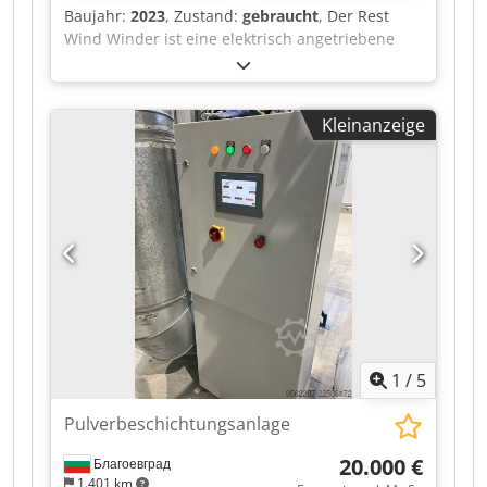
Baujahr:
2023
, Zustand:
gebraucht
, Der Rest
Wind Winder ist eine elektrisch angetriebene
Aufwickelmaschine zum kontrollierten
Aufwickeln von Restmaterialien auf einen
Wickelkern. Die Maschine dient Dkedpezr I Azefx
Kleinanzeige
Al Aer dazu, Materialreste aus Produktions- oder
Verarbeitungsprozessen sauber und
gleichmäßig aufzunehmen. Das Material wird
über Führungsrollen geführt und auf der
Spannwelle aufgewickelt. Der elektrische Antrieb
ermöglicht ein gleichmäßiges Aufwickeln mit
einstellbarer Geschwindigkeit. Die Maschine
verfügt über einen Schaltschrank mit
Start-/Stop-Funktion, Hauptschalter, Not-Halt
und Kontrollanzeigen Die Maschine kann in
06502 Thale nach Terminabsprache besichtigt
1
/
5
werden
Pulverbeschichtungsanlage
20.000 €
Благоевград
1.401 km