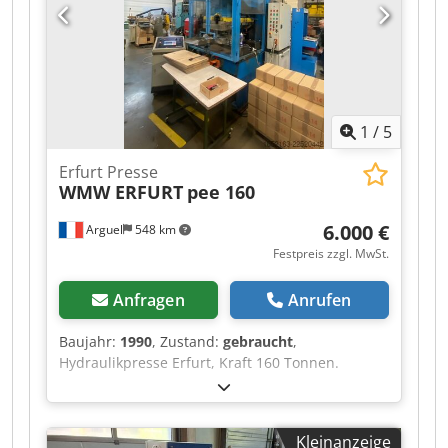
1
/
5
Erfurt Presse
WMW ERFURT
pee 160
6.000 €
Arguel
548 km
Festpreis zzgl. MwSt.
Anfragen
Anrufen
Baujahr:
1990
, Zustand:
gebraucht
,
Hydraulikpresse Erfurt, Kraft 160 Tonnen.
Dedpfx Aeztkx Isl Ajkr
Kleinanzeige