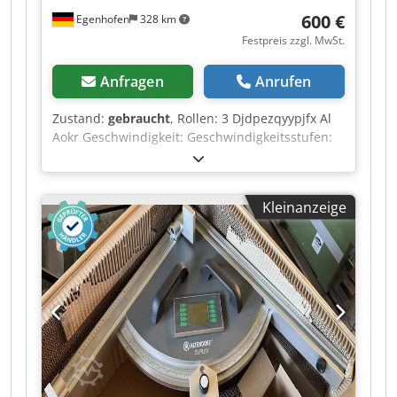
600 €
Egenhofen
328 km
Festpreis zzgl. MwSt.
Anfragen
Anrufen
Zustand:
gebraucht
, Rollen: 3 Djdpezqyypjfx Al
Aokr Geschwindigkeit: Geschwindigkeitsstufen:
stufenlos
Kleinanzeige