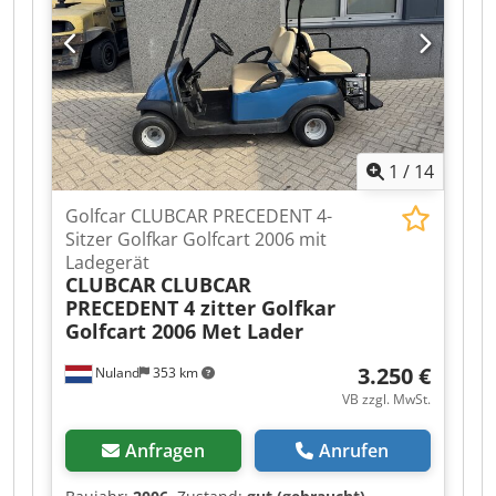
zu Handelsbedingungen im AS-IS-Zustand ohne
Garantien. (siehe unsere Allgemeinen
Geschäftsbedingungen) Für eine Besichtigung
und/oder Probefahrt können Sie unverbindlich
einen Termin vereinbaren. Bitte rufen Sie vorher
an, wir sind nicht ständig vor Ort. Van de Wert
Trading B.V. Bedrijfsstraat 3 5391 LR Nuland
1
/
14
Golfcar CLUBCAR PRECEDENT 4-
Sitzer Golfkar Golfcart 2006 mit
Ladegerät
CLUBCAR
CLUBCAR
PRECEDENT 4 zitter Golfkar
Golfcart 2006 Met Lader
3.250 €
Nuland
353 km
VB zzgl. MwSt.
Anfragen
Anrufen