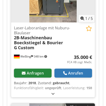
1
/
5
Laser-Laboranlage mit Nuburu-
Blaulaser
2B-Maschinenbau
Boeckstiegel & Bourier
G
Custom
35.000 €
Weßling
348 km
FCA VB zzgl. MwSt.
Anfragen
Anrufen
Baujahr:
2018
, Zustand:
gebraucht
,
Funktionsfähigkeit:
ungeprüft
, Laserleistung:
150
W
, Laserwellenlänge:
450 nm
, Anzahl der
Achsen:
3
, Kundenspezifische Laser-Laboranlage
(3-Achs-CNC) mit Nuburu-Blaulaser – Baujahr