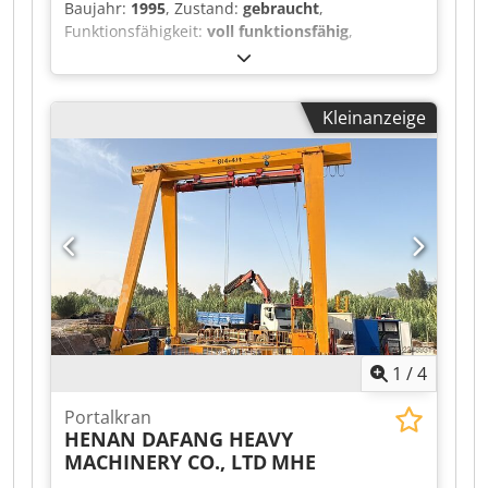
Baujahr:
1995
, Zustand:
gebraucht
,
Funktionsfähigkeit:
voll funktionsfähig
,
Maschinen-/Fahrzeugnummer:
3521
,
Schmelzklebstoffauftragsmaschine Typ ZP 9290 -
Tankinhalt 90 l - Heizleistung 5,5 KW -
Kleinanzeige
Schmelzleistung 12 kg Dedozrm Hlopfx Al Aekr -
elektrischer Anschluss 400 V - Schaltplan und
Betriebsanleitungen / sonstige Dokumente im
Anhang oder Vorhanden Besichtigung nach
Terminvereinbarung in 06502 Thale
1
/
4
Portalkran
HENAN DAFANG HEAVY
MACHINERY CO., LTD
MHE