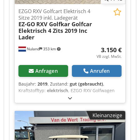
5391 LR Nuland Dksdpjzqhl Tsfx Al Ajr
EZGO RXV Golfcart Elektrisch 4
Sitze 2019 inkl. Ladegerät
EZ-GO
RXV Golfkar Golfcar
Elektrisch 4 Zits 2019 Inc
Lader
3.150 €
Nuland
353 km
VB zzgl. MwSt.
Anfragen
Anrufen
Baujahr:
2019
, Zustand:
gut (gebraucht)
,
Kraftstofftyp:
elektrisch
, EZGO RXV Golfwagen
Elektrisch 4-Sitzer 2019 inkl. Ladegerät Video
kann per Whatsapp gesendet werden. Dkodpfx
Alszqhlye Aor Laufender Lagerbestand, siehe
Kleinanzeige
Webseite. Preise ab Nuland. Van de Wert
Trading B.V. bietet einen wechselnden Bestand
an Maschinen, Lkw, Anhängern und
Anbauteilen. Alle unsere Lieferungen erfolgen