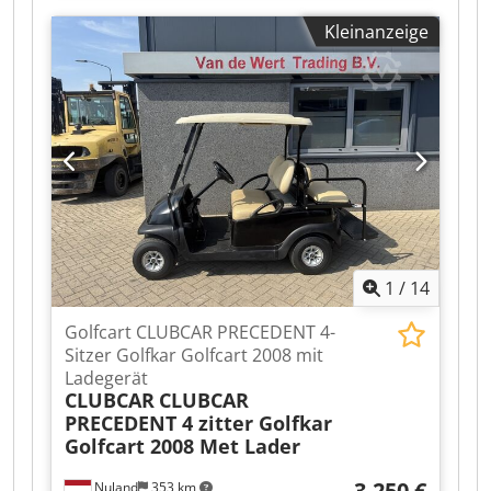
Bauteile vor Kratzern und Druckstellen. - Stabile
Kleinanzeige
Rollen: PA-Räder mit PU-Ummantelung für
ruhigen Lauf und zwei Bremsen für sicheren
Stand. Technische Daten: Variable Breite: 300 -
1250 mm Fachtiefe: 1395 mm Fachabstand: 120
mm Anzahl Fächer: 10 Max. Beladung gesamt:
500 kg Max. Beladung pro Fach: 50 kg Räder: PA
mit PU-Ummantelung Raddimension: Ø125 x 40
mm Räder mit Bremse: 2 Stück Dsdpjzqrynjfx Al
Aokr Nettogewicht: 102 kg Bruttogewicht: 107 kg
Verpackungsmaße: 1800 x 325 x 300
1
/
14
Golfcart CLUBCAR PRECEDENT 4-
Sitzer Golfkar Golfcart 2008 mit
Ladegerät
CLUBCAR
CLUBCAR
PRECEDENT 4 zitter Golfkar
Golfcart 2008 Met Lader
3.250 €
Nuland
353 km