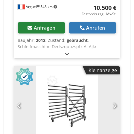
10.500 €
Arguel
548 km
Festpreis zzgl. MwSt.
Anfragen
Anrufen
Baujahr:
2012
, Zustand:
gebraucht
,
Schleifmaschine Dedszqubzspfx Al Ajkr
Kleinanzeige