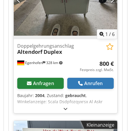
1
/
6
Doppelgehrungsanschlag
Altendorf
Duplex
800 €
Egenhofen
328 km
Festpreis zzgl. MwSt.
Anfragen
Anrufen
Baujahr:
2004
, Zustand:
gebraucht
,
Winkelanzeige: Scala Dsdpfozqyxrsx Al Askr
Maßanzeige Ablängklappen: Scala
Kleinanzeige