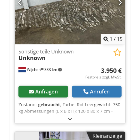
Mehrwertsteuer abzugsfähig für Unternehmer
Lieferung und Inzahlungnahme jederzeit
möglich für alles aus dem Industriebereich
Yorick Diebels
1
/
15
Sonstige teile Unknown
Unknown
3.950 €
Wijchen
333 km
Festpreis zzgl. MwSt.
Anfragen
Anrufen
Zustand:
gebraucht
, Farbe: Rot Leergewicht: 750
kg Abmessungen (L x B x H): 120 x 80 x 7 cm -
Dokumentation verfügbar: Nein - CE-Zertifikat
vorhanden: Nein - Transportmaße: 1200mm x
800mm x 75mm (l x b x h) - Transportgewicht
Kleinanzeige
[kg]: 750kg - Transportpakete [Stk.]: 1 Finanzielle