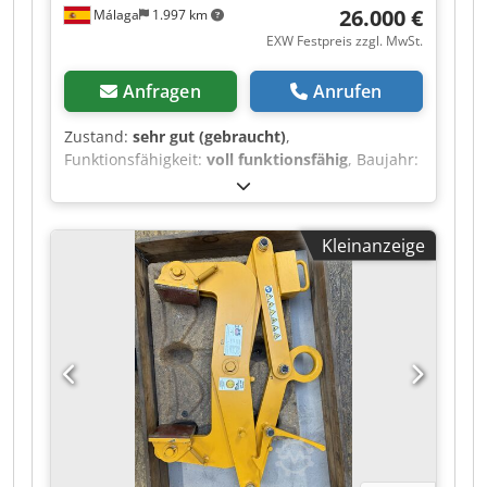
26.000 €
Málaga
1.997 km
EXW Festpreis zzgl. MwSt.
Anfragen
Anrufen
Zustand:
sehr gut (gebraucht)
,
Funktionsfähigkeit:
voll funktionsfähig
, Baujahr:
2025
, Tragkraft:
8.000 kg
, Hubhöhe:
7.000 mm
,
Batteriespannung:
380 V
, DGUV geprüft bis:
06/2030
, Gesamtgewicht:
10.000 kg
,
Kleinanzeige
Gesamthöhe:
9.900 mm
, Ausstattung:
CE-
Kennzeichnung
, Zum Verkauf steht ein
zweischieniger Portalkran auf Schienen,
hergestellt im Jahr 2025 und mit nur 5 Monaten
Betrieb. Der Kran befindet sich in
einwandfreiem Zustand, ist voll funktionsfähig
und kann vor dem Kauf besichtigt werden.
Wesentliche Merkmale: Kapazität: 8 t durch zwei
unabhängige Hebezeuge mit je 4 t auf dem
Hauptträger Abstand zwischen den Stützen: 8 m
Hubhöhe: 7 m Ausleger: 1,75 m auf jeder Seite