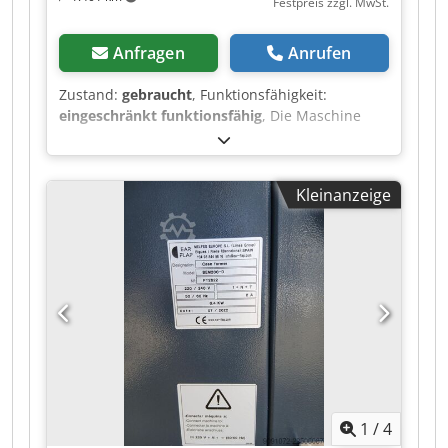
Festpreis zzgl. MwSt.
Anfragen
Anrufen
Zustand:
gebraucht
, Funktionsfähigkeit:
eingeschränkt funktionsfähig
, Die Maschine
wurde nur sehr wenig benutzt. Dkjdpfx Ajzr Iz Rjl
Aer
Kleinanzeige
1
/
4