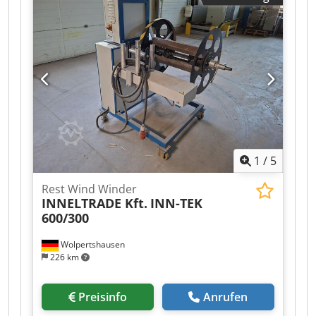
1
/
5
Rest Wind Winder
INNELTRADE Kft.
INN-TEK
600/300
Wolpertshausen
226 km
Preisinfo
Anrufen