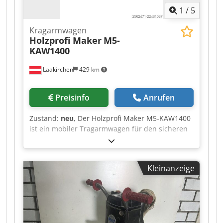
1
/
5
Kragarmwagen
Holzprofi Maker
M5-
KAW1400
Laakirchen
429 km
Preisinfo
Anrufen
Zustand:
neu
, Der Holzprofi Maker M5-KAW1400
ist ein mobiler Tragarmwagen für den sicheren
Transport und die strukturierte Lagerung von
Platten, Latten und anderen Bauteilen. Auch
nach Lackierarbeiten lassen sich Werkstücke
Kleinanzeige
übersichtlich ablegen, sodass sie kontrolliert
trocknen können. Die Wagenbreite ist von 300
bis 1250 mm verstellbar und passt sich damit
flexibel an unterschiedliche Werkstückgrößen
an. Mit zehn Fächern und einer großzügigen
Fachtiefe von 1395 mm bietet der TAW140 viel