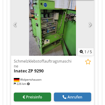
Informationen Mehrwertsteuer: Der angegebene
Preis versteht sich zzgl. Mehrwertsteuer
Mehrwertsteuer/Differenzbesteuerung:
Mehrwertsteuer abzugsfähig für Unternehmer
Lieferung und Inzahlungnahme jederzeit
möglich für alles aus dem Industriebereich
Dodpfx Aszrnv Uol Askr Yorick Diebels
1
/
5
Schmelzklebstoffauftragsmaschi
ne
Inatec
ZP 9290
Wolpertshausen
226 km
Preisinfo
Anrufen