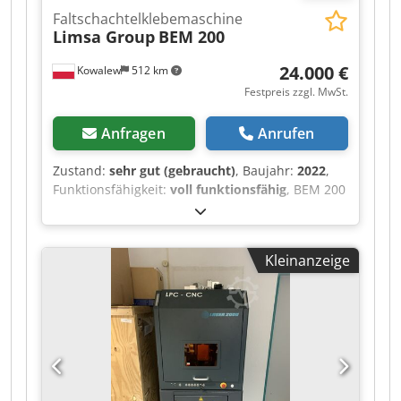
Faltschachtelklebemaschine
Limsa Group
BEM 200
24.000 €
Kowalew
512 km
Festpreis zzgl. MwSt.
Anfragen
Anrufen
Zustand:
sehr gut (gebraucht)
, Baujahr:
2022
,
Funktionsfähigkeit:
voll funktionsfähig
, BEM 200
– Kartonagen-Faltmaschine Dkjdpfxjzr Ixie Al Ajr
Wir bieten eine BEM 200 Kartonagen-
Faltmaschine zum Verkauf an. Das Modell
Kleinanzeige
BEM200 ist eine automatische Maschine, die für
das Falten von Kartonagen und das Verschließen
des Bodens mit Klebeband konzipiert und
hergestellt wurde. Dieses Modell gehört zu den
Maschinen der mittleren/höheren Preisklasse
und findet aufgrund seines Einsatzbereichs in
fast allen Industriezweigen Anwendung, die
Kartonverpackungen verwenden.