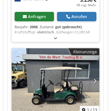
VB zzgl. MwSt.
Anfragen
Anrufen
Baujahr:
2008
, Zustand:
gut (gebraucht)
,
Kraftstofftyp:
elektrisch
, Golfwagen CLUBCAR
PRECEDENT 4-Sitzer, Golfwagen, Golfcart, 2008,
mit Ladegerät. Ein Video kann per WhatsApp
zugesendet werden. Wir haben einen ständigen
Kleinanzeige
Lagerbestand, siehe Website. Die Preise sind
Abholpreise in Nuland. Van de Wert Trading B.V.
verfügt über einen wechselnden Bestand an
Maschinen, Lastwagen, Anhängern und
Anbaugeräten. Alle unsere Lieferungen erfolgen
zu Handelspreisen im „AS-IS“-Zustand ohne
Gewährleistungen. (siehe unsere allgemeinen
Geschäftsbedingungen) Für eine Besichtigung
und/oder eine Probefahrt können Sie
unverbindlich einen Termin vereinbaren. Bitte
rufen Sie vorher an, da wir nicht ständig vor Ort
1
/
13
sind. Van de Wert Trading B.V. Bedrijfsstraat 3