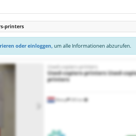
s-printers
rieren oder einloggen,
um alle Informationen abzurufen.
Used-copiers-printers
Used-copiers-printers
Used-copi
printers
Weesp
395 km
Mehr Bilder anfragen