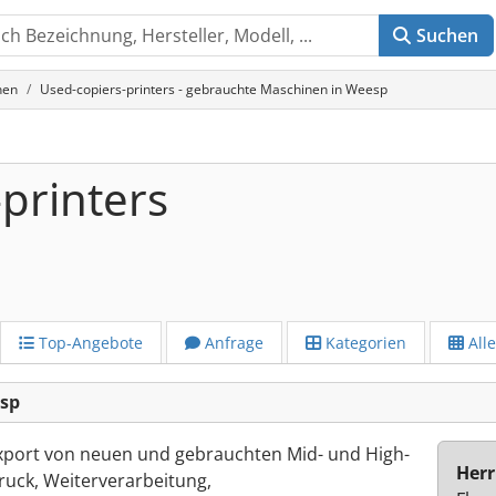
Suchen
nen
Used-copiers-printers - gebrauchte Maschinen in Weesp
printers
Top-Angebote
Anfrage
Kategorien
All
esp
Export von neuen und gebrauchten Mid- und High-
Herr
ruck, Weiterverarbeitung,