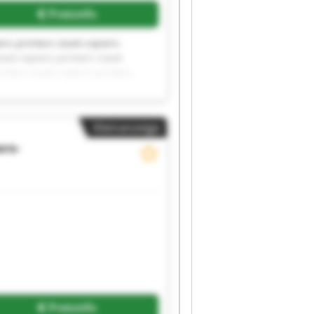
Preisinfo
ers-printers Used-copiers-
sed-copiers-printers Used-
inters Used-copiers-printers
Kleinanzeige
ers-
Preisinfo