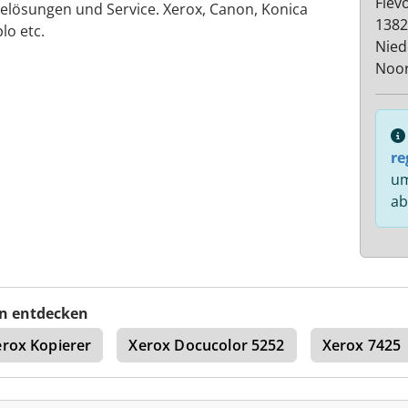
Flev
elösungen und Service. Xerox, Canon, Konica
1382
lo etc.
Nied
Noor
re
um
ab
n entdecken
rox Kopierer
Xerox Docucolor 5252
Xerox 7425