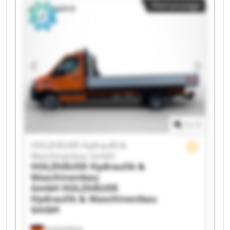
Kleinanzeige
1
/
1
HOLZHÄUER Hydraulik &
Maschinenbau GmbH
HOLZHÄUER Hydraulik &
Maschinenbau
GmbH
HOLZHÄUER
Hydraulik & Maschinenbau
GmbH
Sachsenheim