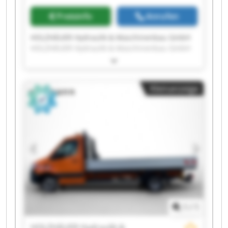
Preisinfo
Anrufen
HOLZHÄUER Hydraulik & Maschinenbau GmbH
HOLZHÄUER Hydraulik & Maschinenbau GmbH
HOLZHÄUER Hydraulik & Maschinenbau GmbH
HOLZHÄUER Hydraulik & Maschinenbau GmbH
HOLZHÄUER Hydraulik & Maschinenbau GmbH
Kleinanzeige
HOLZHÄUER Hydraulik & Maschinenbau GmbH
HOLZHÄUER Hydraulik & Maschinenbau GmbH
HOLZHÄUER Hydraulik & Maschinenbau GmbH
HOLZHÄUER Hydraulik & Maschinenbau GmbH
HOLZHÄUER Hydraulik & Maschinenbau GmbH
HOLZHÄUER Hydraulik & Maschinenbau GmbH
HOLZHÄUER Hydraulik & Maschinenbau GmbH
HOLZHÄUER Hydraulik & Maschinenbau GmbH
HOLZHÄUER Hydraulik & Maschinenbau GmbH
HOLZHÄUER Hydraulik & Maschinenbau GmbH
HOLZHÄUER Hydraulik & Maschinenbau GmbH
1
/
1
HOLZHÄUER Hydraulik & Maschinenbau GmbH
HOLZHÄUER Hydraulik & Maschinenbau GmbH
HOLZHÄUER Hydraulik &