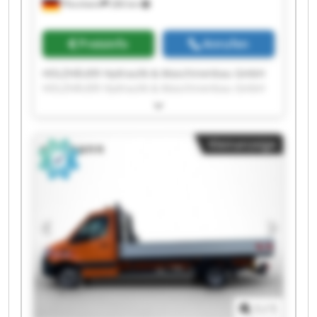
Pforzheim
280 km
Preisinfo
Anrufen
HOLZHÄUER Hydraulik & Maschinenbau GmbH
HOLZHÄUER Hydraulik & Maschinenbau GmbH
HOLZHÄUER Hydraulik & Maschinenbau GmbH
HOLZHÄUER Hydraulik & Maschinenbau GmbH
HOLZHÄUER Hydraulik & Maschinenbau GmbH
Kleinanzeige
HOLZHÄUER Hydraulik & Maschinenbau GmbH
HOLZHÄUER Hydraulik & Maschinenbau GmbH
HOLZHÄUER Hydraulik & Maschinenbau GmbH
HOLZHÄUER Hydraulik & Maschinenbau GmbH
HOLZHÄUER Hydraulik & Maschinenbau GmbH
HOLZHÄUER Hydraulik & Maschinenbau GmbH
HOLZHÄUER Hydraulik & Maschinenbau GmbH
HOLZHÄUER Hydraulik & Maschinenbau GmbH
HOLZHÄUER Hydraulik & Maschinenbau GmbH
HOLZHÄUER Hydraulik & Maschinenbau GmbH
HOLZHÄUER Hydraulik & Maschinenbau GmbH
1
/
1
HOLZHÄUER Hydraulik & Maschinenbau GmbH