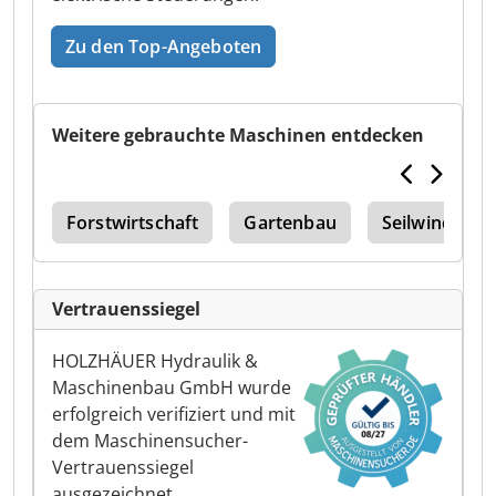
Zu den Top-Angeboten
Weitere gebrauchte Maschinen entdecken
aho
Forstwirtschaft
Gartenbau
Seilwinde
Vertrauenssiegel
HOLZHÄUER Hydraulik &
Maschinenbau GmbH wurde
erfolgreich verifiziert und mit
dem Maschinensucher-
Vertrauenssiegel
ausgezeichnet.