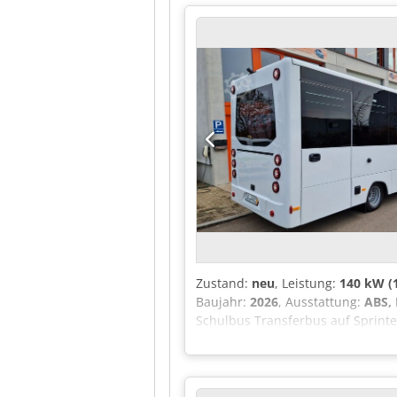
Sitzplätze eingetragen Fahrzeug w
Wunsch können auch bis zu 20 na
Kraftomnibus. Netto Export mögli
Zustand:
neu
, Leistung:
140 kW (1
Baujahr:
2026
, Ausstattung:
ABS, 
Schulbus Transferbus auf Sprinte
gewinnt aber 1000 % zweckmässig
Fiberglas und Blech Dsdpfx Acjztl
4200 kg Länge 7600 mm Breite 22
Schwingsitz mit Heizung - Elektr