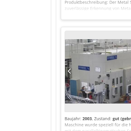
Produktbeschreibung: Der Metal Sh
zuverlässige Erkennung von Metal
wurde. Es erkennt Eisen-, Nichte
SHARKNet®-Software Digitale Sign
Materialfluss und Detektionsberei
Aluminium): ≥ 1,0 mm Edelstahl:
Produkteffekten Dedoztl Hyjpfx A
Hygienisches Edelstahlgehäuse, er
Ein-/Ausgänge, Ethernet, USB Anw
Kunststoffverarbeitung Vorteile:
in bestehende Anlagen Unterstü
Baujahr:
2003
, Zustand:
gut (geb
Maschine wurde speziell für die
mit dem parallelkinematischen S