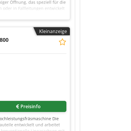
iger Öffnung, das speziell für die
oder in Fallleitungen entwickelt
kmale: Fernüberwachung über
 Öffnung für optimalen
g: ≥ 0,8 mm Nichteisen (z. B.
Kleinanzeige
 und Kompensation von
ger Bedienoberfläche
800
gänge: Relais, 4–20 mA, digitale
cling, Holz- und
 um die Uhr Einfache Integration
Preisinfo
ochleistungsfräsmaschine Die
teile entwickelt und arbeitet
 konventionelle Linearachsen mit