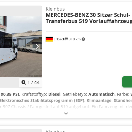
urde Ende der 90 er neu lackiert. Zierleisten sind bis heute nich
chgebaute Sitze (auch Clubecke möglich) mit Wunschdsign gelief
Kleinbus
ch.
MERCEDES-BENZ
30 Sitzer Schul-
Transferbus 519 Vorlauffahrzeu
Erbach
318 km
1
/
44
90,35 PS)
, Kraftstofftyp:
Diesel
, Getriebetyp:
Automatisch
, Farbe:
Elektronisches Stabilitätsprogramm (ESP), Klimaanlage, Standhe
r 907 Chassis / Fahrgestell auf 519 aufgebaut. Ein Fahrzeug mit
keit erfüllt. Mit angenehmen Innendesign und optimaler Raumau
z Djkskr Gerippe aus galvanisierten Stahl. Zulässiges Gesamtgewich
20 mm Fahrgestell mit folgender Ausstattung: - Frontklima - Warm
ische Außenspiegel - Radio mit Freisprecheinrichtung - Multifunkt