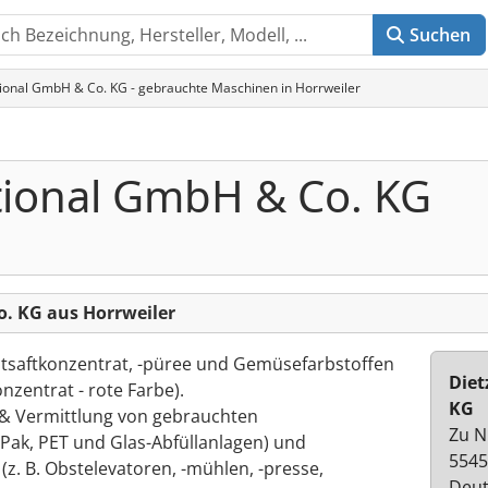
Suchen
tional GmbH & Co. KG - gebrauchte Maschinen in Horrweiler
ational GmbH & Co. KG
o. KG aus Horrweiler
htsaftkonzentrat, -püree und Gemüsefarbstoffen
Diet
nzentrat - rote Farbe).
KG
t & Vermittlung von gebrauchten
Zu N
 Pak, PET und Glas-Abfüllanlagen) und
5545
z. B. Obstelevatoren, -mühlen, -presse,
Deut