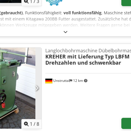
1
/
3
 (gebraucht)
, Funktionsfähigkeit:
voll funktionsfähig
, Maschine ste
st mit einem Kitagawa 200BB Futter ausgestattet. Zusätzliche hat 
önnen Werkzeuge mitgegeben werden. Weitere Fragen gerne bei Be
Langlochbohrmaschine Dübelbohrma
KREHER mit Lieferung
Typ LBFM 
Drehzahlen und schwenkbar
Unstruttal
12 km
1
/
8