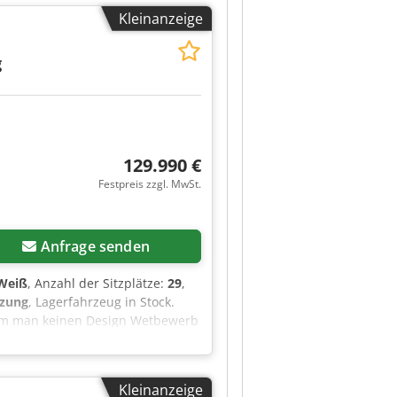
t angebracht aber vorhanden. Auf
Kleinanzeige
ert werden für den Rückbau zum
g
129.990 €
Festpreis zzgl. MwSt.
Anfrage senden
Weiß
, Anzahl der Sitzplätze:
29
,
izung
, Lagerfahrzeug in Stock.
 dem man keinen Design Wetbewerb
snutzung. Karosserie aus
t bis zu 6600 kg. Leergewicht
wasserzusatzheizung -
Kleinanzeige
ionslenkrad (in Höhe und Neigung