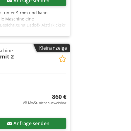
Anfrage senden
ht unter Strom und kann
die Maschine eine
sichtigung Dsdpfx Ajztl Ikjckskr
Kleinanzeige
schine
mit 2
860 €
VB MwSt. nicht ausweisbar
Anfrage senden