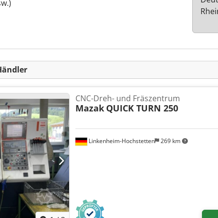
w.)
Rhei
Händler
CNC-Dreh- und Fräszentrum
Mazak
QUICK TURN 250
Linkenheim-Hochstetten
269 km