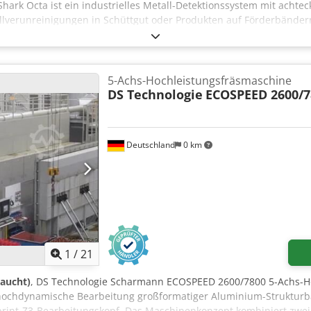
ark Octa ist ein industrielles Metall-Detektionssystem mit achteck
lverunreinigungen in Schüttgut oder Produkten auf Förderbändern 
isen- und Edelstahlpartikel mit hoher Empfindlichkeit. Hauptmer
alverarbeitung (DSP) für präzise und stabile Detektion Achteckige
ch Hohe Empfindlichkeit – typische Detektionsleistungen: Eisenhalti
 ≥ 1,2 mm (je nach Produkt und Größe) Automatische Kalibrierung
5-Achs-Hochleistungsfräsmaschine
ckokr Touchscreen-Display mit benutzerfreundlicher, mehrsprachi
DS Technologie
ECOSPEED 2600/7
hältlich in IP65/IP66 Stromversorgung: 100–240 V AC, 50–60 Hz Aus
endungsbereiche: Lebensmittelindustrie, Chemie, Pharmazie, Recy
 Hervorragende Störunterdrückung Zuverlässiger Dauerbetrieb rund
Deutschland
0 km
tzung von HACCP, IFS, BRC und anderen QM-Systemen
1
/
21
raucht)
, DS Technologie Scharmann ECOSPEED 2600/7800 5-Achs-H
 hochdynamische Bearbeitung großformatiger Aluminium-Strukturbau
print-Z3-Bearbeitungskopf. Das Maschinenkonzept kombiniert zwei