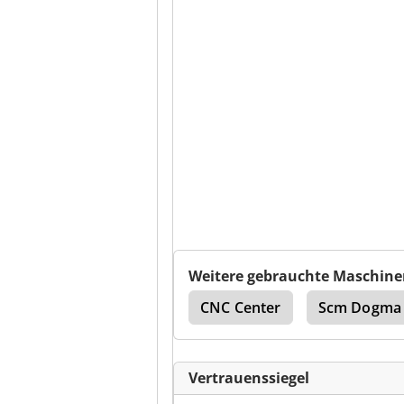
Weitere gebrauchte Maschine
 503
Morbidelli 504
CNC Center
Scm Dogma
Vertrauenssiegel