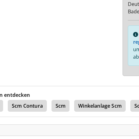
Deut
Bad
re
um
ab
n entdecken
Scm Contura
Scm
Winkelanlage Scm
S