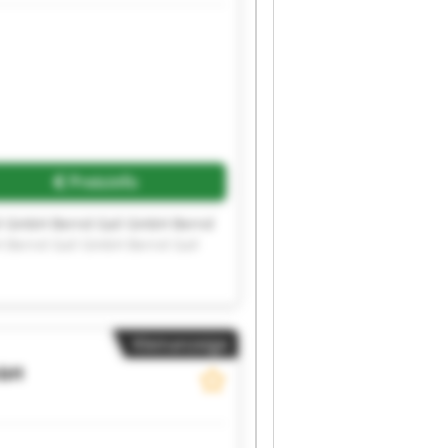
Preisinfo
il GmbH Bernd Gail GmbH Bernd
 Bernd Gail GmbH Bernd Gail
Kleinanzeige
mbH