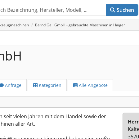
Suchen
rkzeugmaschinen
Bernd Gail GmbH - gebrauchte Maschinen in Haiger
GmbH
Anfrage
Kategorien
Alle Angebote
h seit vielen Jahren mit dem Handel sowie der
Herr
nen aller Art.
Kalt
3570
- sowieWerkzeugmaschinen und haben eine große