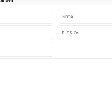
senden
Firma
PLZ & Ort
bH Bernd