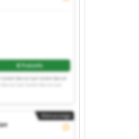
Preisinfo
il GmbH Bernd Gail GmbH Bernd
 Bernd Gail GmbH Bernd Gail
Kleinanzeige
mbH