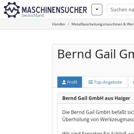
Deutschland
Händler
Metallbearbeitungsmaschinen & We
Bernd Gail 
Profil
Top-Angebote
Bernd Gail GmbH aus Haiger
Die Bernd Gail GmbH befaßt sic
Überholung von Werkzeugmaschi
Wir sind Experten für Schleif