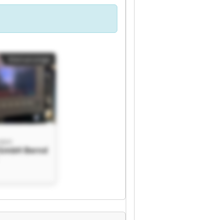
Kleinanzeige
GmbH
 GmbH Bernd