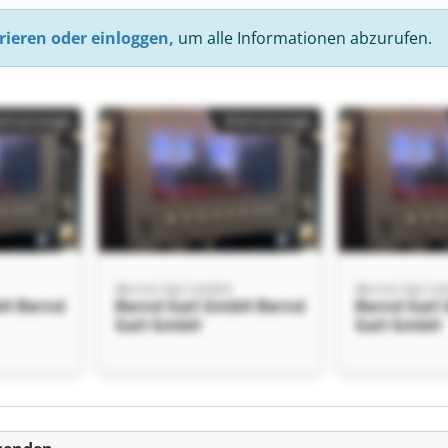
rieren oder einloggen,
um alle Informationen abzurufen.
einanzeige
Kleinanzeige
Bernd Gail GmbH
Bernd Gail 
bH Bernd
Bernd Gail GmbH Bernd
Bernd Gail
Gail GmbH
Gail GmbH
einanzeige