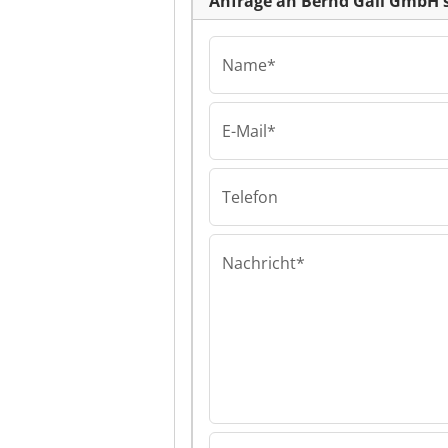
Anfrage an Bernd Gail GmbH 
Name*
E-Mail*
Bernd Gail GmbH
Bernd Gail Gm
Gail GmbH
Telefon
Nachricht*