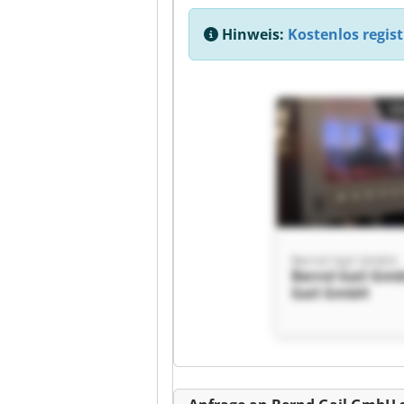
Hinweis:
Kostenlos regist
Kl
Bernd Gail GmbH
Bernd Gail Gm
Gail GmbH
Kl