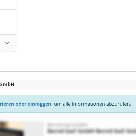
l GmbH
rieren oder einloggen,
um alle Informationen abzurufen.
Bernd Gail GmbH
Bernd Gail GmbH
Bernd Gail G