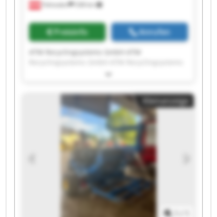
Fohnsdorf
538 km
Preisinfo
Anrufen
ATM Recyclingsystems GmbH ATM
Recyclingsystems GmbH ATM Recyclingsystems
GmbH ATM Recyclingsystems GmbH ATM
Recyclingsystems GmbH ATM Recyclingsystems
GmbH ATM Recyclingsystems GmbH ATM
Kleinanzeige
Recyclingsystems GmbH ATM Recyclingsystems
GmbH ATM Recyclingsystems GmbH ATM
Recyclingsystems GmbH ATM Recyclingsystems
GmbH ATM Recyclingsystems GmbH ATM
Recyclingsystems GmbH ATM Recyclingsystems
GmbH ATM Recyclingsystems GmbH ATM
Recyclingsystems GmbH ATM Recyclingsystems
GmbH ATM Recyclingsystems GmbH ATM
Recyclingsystems GmbH
1
/
1