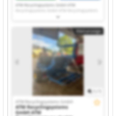
ATM Recyclingsystems GmbH ATM
Recyclingsystems GmbH ATM Recyclingsystems
GmbH ATM Recyclingsystems GmbH ATM
Recyclingsystems GmbH ATM Recyclingsystems
GmbH ATM Recyclingsystems GmbH ATM
Kleinanzeige
Recyclingsystems GmbH ATM Recyclingsystems
GmbH ATM Recyclingsystems GmbH ATM
Recyclingsystems GmbH ATM Recyclingsystems
GmbH ATM Recyclingsystems GmbH ATM
Recyclingsystems GmbH ATM Recyclingsystems
GmbH ATM Recyclingsystems GmbH ATM
Recyclingsystems GmbH ATM Recyclingsystems
GmbH ATM Recyclingsystems GmbH ATM
Recyclingsystems GmbH
1
/
1
ATM Recyclingsystems GmbH
ATM Recyclingsystems
GmbH
ATM