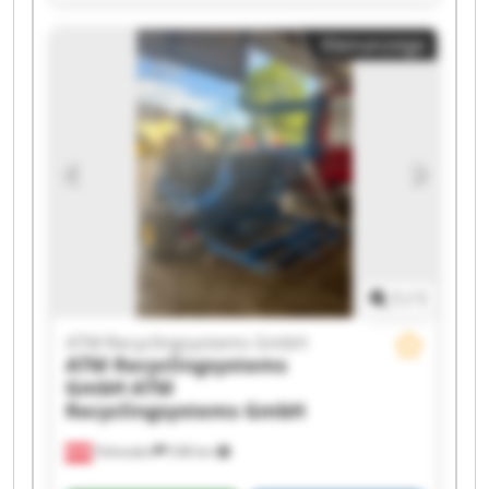
Recyclingsystems GmbH ATM Recyclingsystems
GmbH ATM Recyclingsystems GmbH ATM
Kleinanzeige
Recyclingsystems GmbH ATM Recyclingsystems
GmbH ATM Recyclingsystems GmbH ATM
Recyclingsystems GmbH ATM Recyclingsystems
GmbH ATM Recyclingsystems GmbH ATM
Recyclingsystems GmbH ATM Recyclingsystems
GmbH ATM Recyclingsystems GmbH ATM
Recyclingsystems GmbH ATM Recyclingsystems
GmbH ATM Recyclingsystems GmbH ATM
Recyclingsystems GmbH
1
/
1
ATM Recyclingsystems GmbH
ATM Recyclingsystems
GmbH
ATM
Recyclingsystems GmbH
Fohnsdorf
538 km