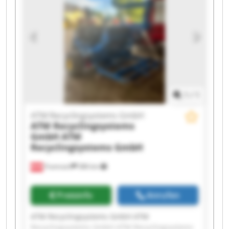
1
/
1
ATM Recyclingsystems GmbH
ATM Recyclingsystems
GmbH
ATM
Recyclingsystems GmbH
Framrach
586 km
Preisinfo
Anrufen
ATM Recyclingsystems GmbH ATM
Recyclingsystems GmbH ATM Recyclingsystems