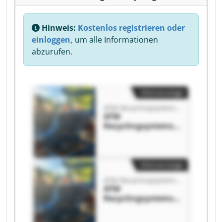
Hinweis:
Kostenlos registrieren oder
einloggen,
um alle Informationen
abzurufen.
Kleinanzeige
ATM Recyclingsystems GmbH
ATM
Recyclingsystems
GmbH ATM
Recyclingsystems
GmbH
Kleinanzeige
ATM Recyclingsystems GmbH
ATM
Recyclingsystems
GmbH ATM
Recyclingsystems