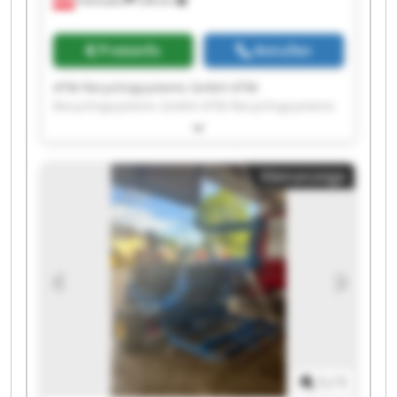
Fohnsdorf
538 km
Preisinfo
Anrufen
ATM Recyclingsystems GmbH ATM
Recyclingsystems GmbH ATM Recyclingsystems
GmbH ATM Recyclingsystems GmbH ATM
Recyclingsystems GmbH ATM Recyclingsystems
GmbH ATM Recyclingsystems GmbH ATM
Kleinanzeige
Recyclingsystems GmbH ATM Recyclingsystems
GmbH ATM Recyclingsystems GmbH ATM
Recyclingsystems GmbH ATM Recyclingsystems
GmbH ATM Recyclingsystems GmbH ATM
Recyclingsystems GmbH ATM Recyclingsystems
GmbH ATM Recyclingsystems GmbH ATM
Recyclingsystems GmbH ATM Recyclingsystems
GmbH ATM Recyclingsystems GmbH ATM
Recyclingsystems GmbH
1
/
1