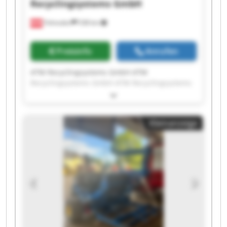
Recyclingsystems GmbH
Fohnsdorf
538 km
Preisinfo
Anrufen
ATM Recyclingsystems GmbH ATM
Recyclingsystems GmbH ATM Recyclingsystems
GmbH ATM Recyclingsystems GmbH ATM
Recyclingsystems GmbH ATM Recyclingsystems
GmbH ATM Recyclingsystems GmbH ATM
Kleinanzeige
Recyclingsystems GmbH ATM Recyclingsystems
GmbH ATM Recyclingsystems GmbH ATM
Recyclingsystems GmbH ATM Recyclingsystems
GmbH ATM Recyclingsystems GmbH ATM
Recyclingsystems GmbH ATM Recyclingsystems
GmbH ATM Recyclingsystems GmbH ATM
Recyclingsystems GmbH ATM Recyclingsystems
GmbH ATM Recyclingsystems GmbH ATM
Recyclingsystems GmbH