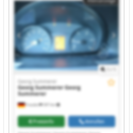
Kleinanzeige
Summerer Georg Summerer Georg Summerer
Georg Summerer Georg Summerer Georg
Summerer Georg Summerer Georg Summerer
1
/
1
Georg Summerer
Georg Summerer
Georg
Summerer
Frasdorf
397 km
Preisinfo
Anrufen