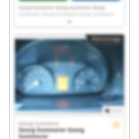
Georg Summerer Georg Summerer Georg
Summerer Georg Summerer Georg Summerer
Georg Summerer Georg Summerer Georg
Summerer Georg Summerer Georg Summerer
Georg Summerer Georg Summerer Georg
Kleinanzeige
Summerer Georg Summerer Georg Summerer
Georg Summerer Georg Summerer Georg
Summerer Georg Summerer Georg Summerer
1
/
1
Georg Summerer
Georg Summerer
Georg
Summerer