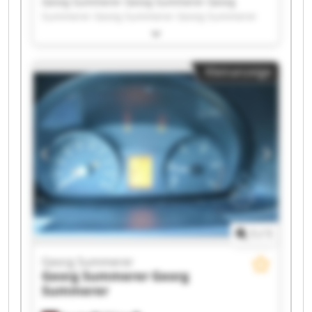
Georg Summerer Georg Summerer Georg
Summerer Georg Summerer Georg Summerer
Georg Summerer Georg Summerer Georg
Summerer Georg Summerer Georg Summerer
Georg Summerer Georg Summerer Georg
Kleinanzeige
Summerer Georg Summerer Georg Summerer
Georg Summerer Georg Summerer Georg
Summerer Georg Summerer Georg Summerer
1
/
1
Georg Summerer
Georg Summerer
Georg
Summerer