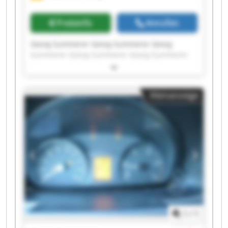
Preisinfo
Anrufen
Georg Summerer Georg Summerer Georg
Summerer Georg Summerer Georg Summerer
Georg Summerer Georg Summerer Georg
Summerer Georg Summerer Georg Summerer
Georg Summerer Georg Summerer Georg
Kleinanzeige
Summerer Georg Summerer Georg Summerer
Georg Summerer Georg Summerer Georg
Summerer Georg Summerer Georg Summerer
1
/
1