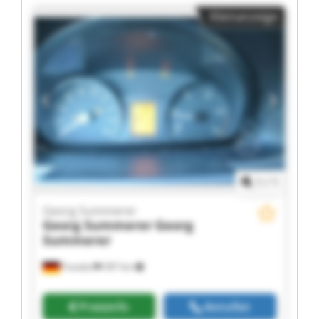
Georg Summerer Georg Summerer Georg
Kleinanzeige
Summerer Georg Summerer Georg Summerer
Georg Summerer Georg Summerer Georg
Summerer Georg Summerer Georg Summerer
1
/
1
Georg Summerer
Georg Summerer
Georg
Summerer
Frasdorf
397 km
Preisinfo
Anrufen