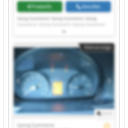
Preisinfo
Anrufen
Georg Summerer Georg Summerer Georg
Summerer Georg Summerer Georg Summerer
Georg Summerer Georg Summerer Georg
Summerer Georg Summerer Georg Summerer
Georg Summerer Georg Summerer Georg
Kleinanzeige
Summerer Georg Summerer Georg Summerer
Georg Summerer Georg Summerer Georg
Summerer Georg Summerer Georg Summerer
1
/
1
Georg Summerer