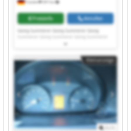
Frasdorf
397 km
Preisinfo
Anrufen
Georg Summerer Georg Summerer Georg
Summerer Georg Summerer Georg Summerer
Georg Summerer Georg Summerer Georg
Summerer Georg Summerer Georg Summerer
Georg Summerer Georg Summerer Georg
Kleinanzeige
Summerer Georg Summerer Georg Summerer
Georg Summerer Georg Summerer Georg
Summerer Georg Summerer Georg Summerer
1
/
1