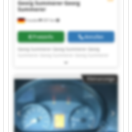
Georg Summerer
Georg
Summerer
Frasdorf
397 km
Preisinfo
Anrufen
Georg Summerer Georg Summerer Georg
Summerer Georg Summerer Georg Summerer
Georg Summerer Georg Summerer Georg
Summerer Georg Summerer Georg Summerer
Georg Summerer Georg Summerer Georg
Kleinanzeige
Summerer Georg Summerer Georg Summerer
Georg Summerer Georg Summerer Georg
Summerer Georg Summerer Georg Summerer