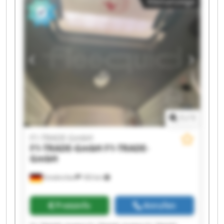
Kleinanzeige
TRADE-GmbH F1-TRADE-GmbH F1-TRADE-GmbH
F1-TRADE-GmbH F1-TRADE-GmbH F1-TRADE-
GmbH F1-TRADE-GmbH
1
/
1
F1-TRADE-GmbH
F1-TRADE-GmbH
F1-TRADE-
GmbH
Emskirchen
183 km
Preisinfo
Anrufen