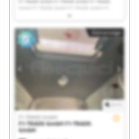
F1-TRADE-GmbH F1-TRADE-GmbH F1-TRADE-
GmbH F1-TRADE-GmbH F1-TRADE-GmbH F1-
TRADE-GmbH F1-TRADE-GmbH F1-TRADE-GmbH
F1-TRADE-GmbH F1-TRADE-GmbH F1-TRADE-
GmbH F1-TRADE-GmbH F1-TRADE-GmbH F1-
Kleinanzeige
TRADE-GmbH F1-TRADE-GmbH F1-TRADE-GmbH
F1-TRADE-GmbH F1-TRADE-GmbH F1-TRADE-
GmbH F1-TRADE-GmbH
1
/
1
F1-TRADE-GmbH
F1-TRADE-GmbH
F1-TRADE-
GmbH