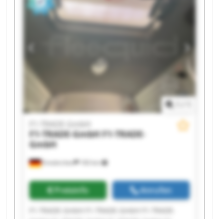
1
/
1
F1-TRADE-GmbH
F1-TRADE-GmbH
F1-TRADE-
GmbH
Emskirchen
183 km
Preisinfo
Anrufen
F1-TRADE-GmbH F1-TRADE-GmbH F1-TRADE-