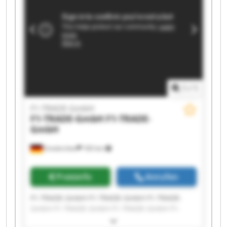
1
/
1
F1-TRADE-GmbH
F1-TRADE-GmbH
F1-TRADE-
GmbH
Emskirchen
183 km
Preisinfo
Anrufen
F1-TRADE-GmbH F1-TRADE-GmbH F1-TRADE-
GmbH F1-TRADE-GmbH F1-TRADE-GmbH F1-
TRADE-GmbH F1-TRADE-GmbH F1-TRADE-GmbH