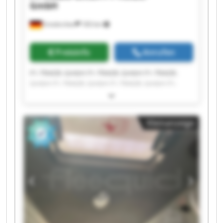
GmbH
Emskirchen
183 km
Preisinfo
Anrufen
F1-TRADE-GmbH F1-TRADE-GmbH F1-TRADE-
GmbH F1-TRADE-GmbH F1-TRADE-GmbH F1-
TRADE-GmbH F1-TRADE-GmbH F1-TRADE-GmbH
F1-TRADE-GmbH F1-TRADE-GmbH F1-TRADE-
GmbH F1-TRADE-GmbH F1-TRADE-GmbH F1-
Kleinanzeige
TRADE-GmbH F1-TRADE-GmbH F1-TRADE-GmbH
F1-TRADE-GmbH F1-TRADE-GmbH F1-TRADE-
GmbH F1-TRADE-GmbH