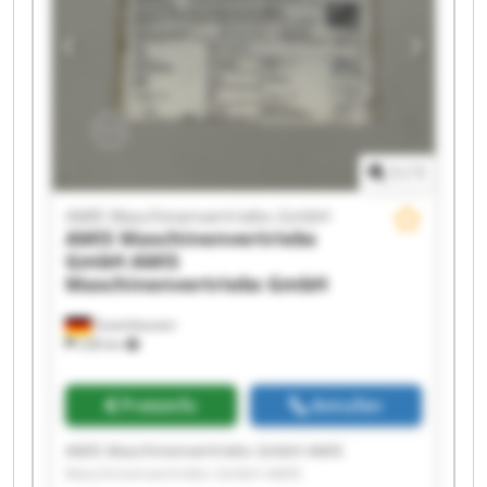
1
/
1
AMIS Maschinenvertriebs GmbH
AMIS Maschinenvertriebs
GmbH
AMIS
Maschinenvertriebs GmbH
Zuzenhausen
238 km
Preisinfo
Anrufen
AMIS Maschinenvertriebs GmbH AMIS
Maschinenvertriebs GmbH AMIS