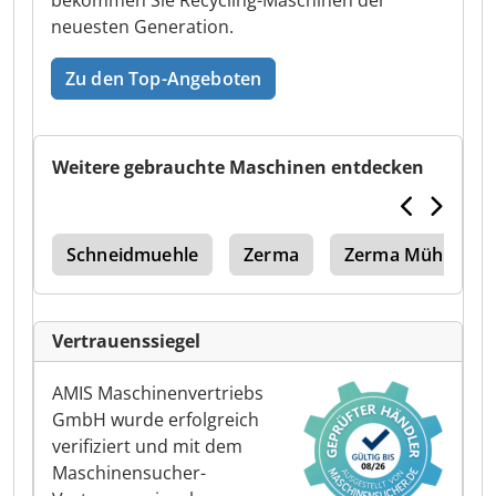
bekommen Sie Recycling-Maschinen der
neuesten Generation.
Zu den Top-Angeboten
Weitere gebrauchte Maschinen entdecken
len
Schneidmuehle
Zerma
Zerma Mühle
Vertrauenssiegel
AMIS Maschinenvertriebs
GmbH wurde erfolgreich
verifiziert und mit dem
Maschinensucher-