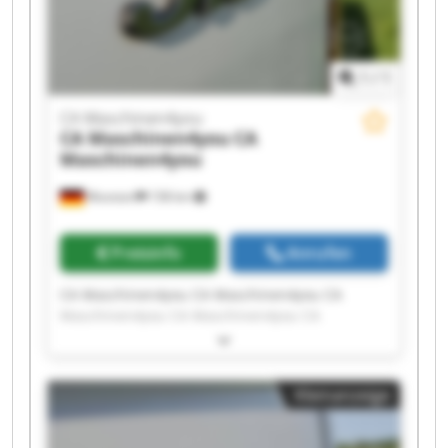
1
/
1
CA Maschinen4you
CA Maschinen4you
CA
Maschinen4you
Wunstorf
158 km
Preisinfo
Anrufen
CA Maschinen4you CA Maschinen4you CA
Maschinen4you CA Maschinen4you CA
Maschinen4you CA Maschinen4you CA
Maschinen4you CA Maschinen4you CA
Maschinen4you CA Maschinen4you CA
Kleinanzeige
Maschinen4you CA Maschinen4you CA
Maschinen4you CA Maschinen4you CA
Maschinen4you CA Maschinen4you CA