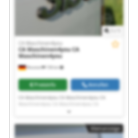
1
/
1
CA Maschinen4you
CA Maschinen4you
CA
Maschinen4you
Wunstorf
158 km
Preisinfo
Anrufen
CA Maschinen4you CA Maschinen4you CA
Maschinen4you CA Maschinen4you CA
Maschinen4you CA Maschinen4you CA
Maschinen4you CA Maschinen4you CA
Maschinen4you CA Maschinen4you CA
Kleinanzeige
Maschinen4you CA Maschinen4you CA
Maschinen4you CA Maschinen4you CA