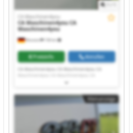
1
/
1
CA Maschinen4you
CA Maschinen4you
CA
Maschinen4you
Wunstorf
158 km
Preisinfo
Anrufen
CA Maschinen4you CA Maschinen4you CA
Maschinen4you CA Maschinen4you CA
Maschinen4you CA Maschinen4you CA
Maschinen4you CA Maschinen4you CA
Maschinen4you CA Maschinen4you CA
Kleinanzeige
Maschinen4you CA Maschinen4you CA
Maschinen4you CA Maschinen4you CA
Maschinen4you CA Maschinen4you CA
Maschinen4you CA Maschinen4you CA
Maschinen4you CA Maschinen4you