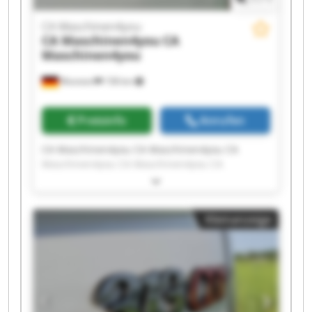
CA Maschinen4you
CA Maschinen4you
CA
Maschinen4you
Wunstorf
158 km
Preisinfo
Anrufen
CA Maschinen4you CA Maschinen4you CA
Maschinen4you CA Maschinen4you CA
Maschinen4you CA Maschinen4you CA
Maschinen4you CA Maschinen4you CA
Maschinen4you CA Maschinen4you CA
Kleinanzeige
Maschinen4you CA Maschinen4you CA
Maschinen4you CA Maschinen4you CA
Maschinen4you CA Maschinen4you CA
Maschinen4you CA Maschinen4you CA
Maschinen4you CA Maschinen4you