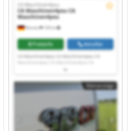
CA Maschinen4you
CA Maschinen4you
CA
Maschinen4you
Wunstorf
158 km
Preisinfo
Anrufen
CA Maschinen4you CA Maschinen4you CA
Maschinen4you CA Maschinen4you CA
Maschinen4you CA Maschinen4you CA
Maschinen4you CA Maschinen4you CA
Maschinen4you CA Maschinen4you CA
Kleinanzeige
Maschinen4you CA Maschinen4you CA
Maschinen4you CA Maschinen4you CA
Maschinen4you CA Maschinen4you CA
Maschinen4you CA Maschinen4you CA
Maschinen4you CA Maschinen4you