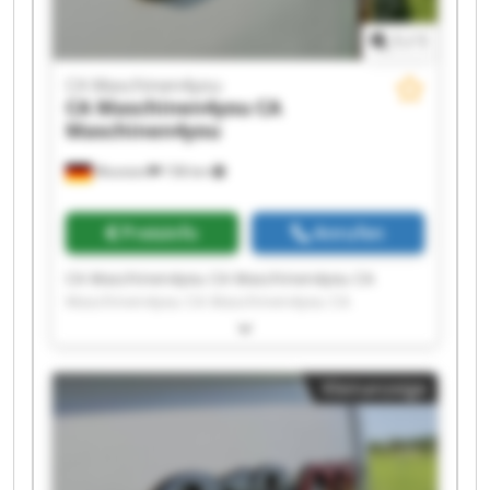
1
/
1
CA Maschinen4you
CA Maschinen4you
CA
Maschinen4you
Wunstorf
158 km
Preisinfo
Anrufen
CA Maschinen4you CA Maschinen4you CA
Maschinen4you CA Maschinen4you CA
Maschinen4you CA Maschinen4you CA
Maschinen4you CA Maschinen4you CA
Maschinen4you CA Maschinen4you CA
Kleinanzeige
Maschinen4you CA Maschinen4you CA
Maschinen4you CA Maschinen4you CA
Maschinen4you CA Maschinen4you CA
Maschinen4you CA Maschinen4you CA
Maschinen4you CA Maschinen4you