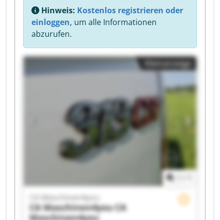
Hinweis:
Kostenlos registrieren oder
einloggen,
um alle Informationen
abzurufen.
Kleinanzeige
1
/
1
CA Maschinen4you
CA Maschinen4you
CA
Maschinen4you