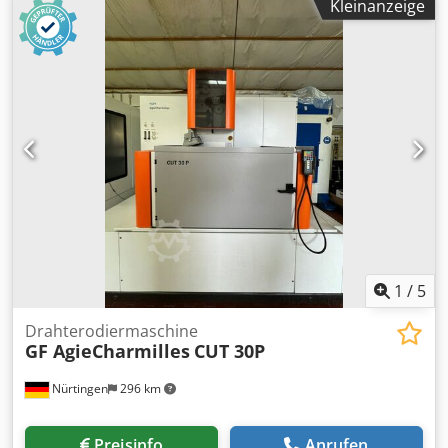
Kleinanzeige
1
/
5
Drahterodiermaschine
GF AgieCharmilles
CUT 30P
Nürtingen
296 km
Preisinfo
Anrufen