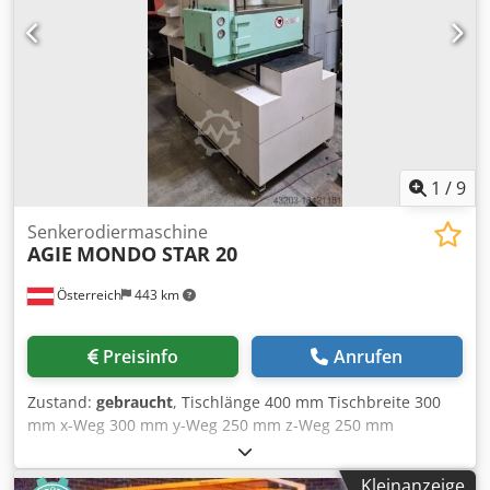
Tischlänge:
950 mm
, GF CUT30P - 2010. Sichtbar in
unserem Lager in Semsales (Schweiz). Besichtigung nach
Terminvereinbarung. Weitere Informationen auf Anfrage.
Dkedpfxjyazkcs Abker
1
/
9
Senkerodiermaschine
AGIE
MONDO STAR 20
Österreich
443 km
Preisinfo
Anrufen
Zustand:
gebraucht
, Tischlänge 400 mm Tischbreite 300
mm x-Weg 300 mm y-Weg 250 mm z-Weg 250 mm
Dsdpfevwgq Sex Abkjkr Maschinengewicht ca. 1,2 t
Raumbedarf ca. 2000 x 1200 x 2500 mm Maschine wird mit
Kleinanzeige