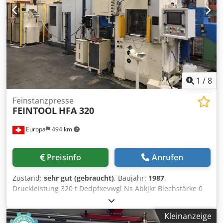
1
/
8
Feinstanzpresse
FEINTOOL
HFA 320
Europa
494 km
Preisinfo
Anrufen
Zustand:
sehr gut (gebraucht)
, Baujahr:
1987
,
Druckleistung 320 t Dedpfxevwgl Ns Abkjkr Blechstärke 0
mm Hubzahl 80 Hub/min Preßkraft gesamt 320 t Hub 30 -
80 mm Tischaufspannfläche unten: 630 x 740 mm
Kleinanzeige
Tischaufspannfläche oben: 630 x 630 mm