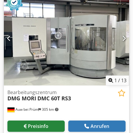
Gesamtleistungsbedarf 60 kW Diese Feinschneidpresse
FEINTOOL HFA 320 wurde 2019 komplette general überholt
und ist in einem NEUwertigem Zustand mit neue CE-
Kennzeichnung MAIN RAM total force (nominal) 320 to
stroke min. 30 mm stroke 80 mm V-RING nominal force 160
to stroke 30 mm COUNTER RAM nominal force 80 to stroke
30 mm TOOL DIMENSIONS lower table - width 630 mm
lower table - depth 740 mm upper table - width 630 mm
upper table - depth 630 mm daylight max. 320 mm
ELECTRICAL SPECIFICATIONS total power consumption 60
kW
1
/
13
Bearbeitungszentrum
DMG MORI
DMC 60T RS3
Auw bei Prüm
305 km
Preisinfo
Anrufen