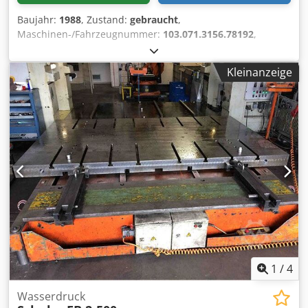
Baujahr:
1988
, Zustand:
gebraucht
,
Maschinen-/Fahrzeugnummer:
103.071.3156.78192
,
Saegeblatt-Ø: 400 u. 425 mm Schnittbereich bei 90° rund:
130 mm Schnittbereich bei 90° vierkant: 120 x 120 mm
Kleinanzeige
Schnittbereich in Gehrung bei 45° rund: 130 mm
Schnittbereich in Gehrung bei 45° vierkant: 110 x 110 mm
Dkedpfxsz N Amj Abkor Schnittgeschwindigkeiten: 11 u. 22
m/min Vorschubgeschwindigkeiten: 670 mm/min
Abschnittlaenge: m. automat. Vorschub bis 1200 mm
elektr. Anschluss: 380 V, ca. 4 kVA V Saegeantrieb: 1,6/2,5
kW Platzbedarf: 1800 x 3800 x 2000 mm Gewicht: ca. 1800
kg
1
/
4
Wasserdruck