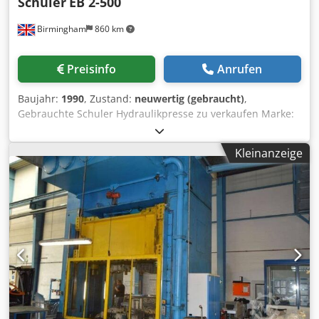
Schuler
EB 2-500
Birmingham
860 km
Preisinfo
Anrufen
Baujahr:
1990
, Zustand:
neuwertig (gebraucht)
,
Gebrauchte Schuler Hydraulikpresse zu verkaufen Marke:
Schuler Schuler EB 2-500- 2,75-0,85 Hydraulische Presse
mit H-Rahmen Kapazität (Tonnen): 500 Tonnen
Kleinanzeige
Tischabmessungen (xy/mm): 3000×1800
Stößelabmessungen (xy/mm): 3000×1800 Hübe (x/mm): 850
Hübe pro Minute von 12 bis 24 Steuerung Siemens S7
Neue Hydraulikpressen zu verkaufen Djdpfx
Abohcnxrokekr