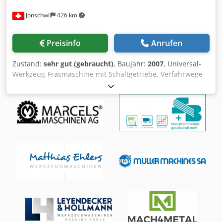
Maschinenbezeichnung: Bearbeitungszentrum mit
Jonschwil
426 km
Palettenspeicher Hersteller: DMG MORI Modell: DMC 60T
RS3 Dsdporxrklefx Abkokr Baujahr: 2005 Zustand: gut
Ausstattung: Direkte Wegmessung in X/Y/Z (Glasmaßstäbe)
Preisinfo
Anrufen
Späneförderer IKZ-Anlage 40 bar Absaugung NC Rundtisch
Werkzeugmagazin 120 Plätze Heidenhain Messtaster
Zustand:
sehr gut (gebraucht)
, Baujahr:
2007
, Universal-
rotierendes Sichtfenster IKZ 40 bar Signallampe
Werkzeug-Fräsmaschine mit Schaltgetriebe, Verfahrwege
Spänespülung Betriebsart 4 Technische Daten Anzahl
X/Y/Z- 500/350/400 mm, Rechtecktisch 800x400 mm,
Achsen 5-Achsen Steuerung Heidenhain iTNC530 NC -
Schwenk- und Wiegetisch 600x300 mm, Motor 3 KW, 18
Rundtisch Aufspannfläche 500mmx630mm Gewicht ca.
Drehzahlen 40-2000 U/Min., ISO 40, Pinolenhub 60 mm,
9.000 kg Späneförderer Ja Kühlmitteleinrichtung Ja Innere
Bohrleistung Ø 40 mm, automatische Vorschübe und
Kühlmittelzufuhr Ja Verfahrwege und Achsen X-Achse
Eilgänge, Links-Rechts-Schalter, Digitalanzeige auf 3
780mm Y-Achse 560mm Z-Achse 560mm C-Achse 360° B-
Achsen, Horizontal-Fräskopf, Kühlmitteleinrichtung,
Achse -90°/+12° Vorschubgeschwindigkeit und Eilgang X-
Halogenmaschinenleuchte,
Achse 50m/min Y-Achse 50m/min Z-Achse 50m/min B-
Rund-/Schwenktsch,Abmessungen 1500x1700x1750 mm,
Achse - C-Achse 30m/min Motorspindel Drehzahl max.
ca. 2200 kg Dodpfx Abjfvci Ejkekr
18.000 rpm Aufnahme HSK A63 Werkzeugwechsler Autom.
Werkzeugwechsler Ja Anzahl Magazinplätze 120
Palettenwechsler 5 Paletten