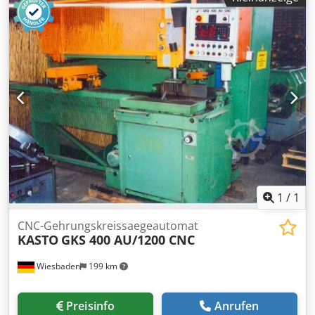
sehr umfangreichem Zubehör abgegeben
1
/
1
CNC-Gehrungskreissaegeautomat
KASTO
GKS 400 AU/1200 CNC
Wiesbaden
199 km
Preisinfo
Anrufen