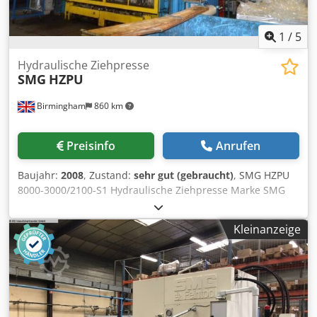
1
/
5
Hydraulische Ziehpresse
SMG
HZPU
Birmingham
860 km
Preisinfo
Anrufen
Baujahr:
2008
, Zustand:
sehr gut (gebraucht)
, SMG HZPU
8000-3000/2100-S1 Hydraulische Ziehpresse Marke SMG
Typ HZPU 8000-3000/2100-S1 Baujahr 1995 Dkjdpfsn Awd
Rjx Abksr Beschreibung Hydraulische Ziehpresse H-
Kleinanzeige
Rahmen-Hydraulikpresse Presskraft 800 Tonnen
Aufspannfläche ca. 3.000 x 2.100 mm Aufstellhöhe Max.
1.400 mm