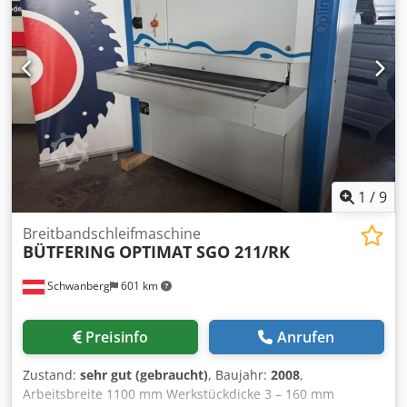
1
/
9
Breitbandschleifmaschine
BÜTFERING
OPTIMAT SGO 211/RK
Schwanberg
601 km
Preisinfo
Anrufen
Zustand:
sehr gut (gebraucht)
, Baujahr:
2008
,
Arbeitsbreite 1100 mm Werkstückdicke 3 – 160 mm