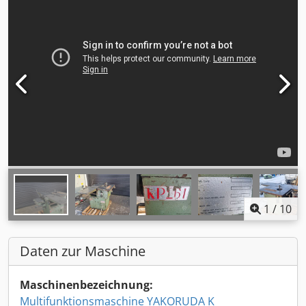
1
/
10
Daten zur Maschine
Maschinenbezeichnung:
Multifunktionsmaschine YAKORUDA K