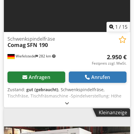
1
/
15
Schwenkspindelfräse
Comag
SFN 190
2.950 €
Wiefelstede
282 km
Festpreis zzgl. MwSt.
Anfragen
Anrufen
Zustand:
gut (gebraucht)
, Schwenkspindelfräse,
Tischfräse, Tischfräsmaschine -Spindelverstellung: Höhe
und Winkel -schwenkbar: -3° bis 45° -Antrieb: 4,5/5,5 kW -
Drehzahl: 3000/4500/6000/9000/12000 U/min -
Kleinanzeige
Vorschubapparat Holz-Her 3 Rollen -Nutzlänge der Welle:
100 mm -Spindel: Ø 30 mm -max. Fräser: Ø 220 mm -
Abmessungen: 1540/1100/H1520 mm Codjh Nvyzopfx
Abnsha -Gewicht: 962 kg