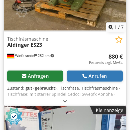
1
/
7
Tischfräsmaschine
Aldinger
ES23
880 €
Wiefelstede
282 km
Festpreis zzgl. MwSt.
Anfragen
Anrufen
Zustand:
gut (gebraucht)
, Tischfräse, Tischfräsmaschine -
Tischfräse: mit starrer Spindel Cedocl Svvepfx Abnoha -
Drehzahlen: U/min -Motorleistung: kW -Abmessungen:
1000/1870/H1040 mm -Gewicht: 560 kg
Kleinanzeige