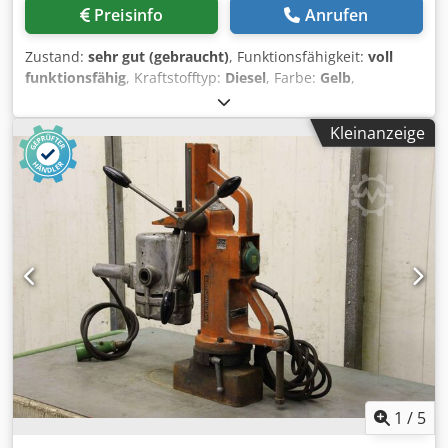
Preisinfo
Anrufen
- s6 4,2 kW Netzteil 400V, 5-polige Steckdose, 16A
Zustand:
sehr gut (gebraucht)
, Funktionsfähigkeit:
voll
funktionsfähig
, Kraftstofftyp:
Diesel
, Farbe:
Gelb
,
Reifenzustand:
90 %
, Antriebszustand:
90 %
, Anzahl der
Sitzplätze:
1
, Maschinen-/Fahrzeugnummer:
KM&EW144
,
Kleinanzeige
Ausstattung:
Hydraulik, Kabine
, Beschreibung des
Produkts Gebrauchte Gabelzinkenmaschinen Hergestellt
von Caterpillar Modell CAT 966C Betrieben mit Dieselmotor
Maschine wird in diesem Zustand verkauft Cedpfxjum Eiue
Abneha Mehr Informationen Bitte kontaktieren Sie VIJAY
JPN Industrial Trading Pte Ltd 13A Pandan Crescent,
Singapur 128478
1
/
5