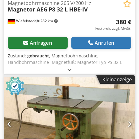
Magnetbohrmaschine 265 V/200 Hz
Magnetor AEG
P8 32 L HBE-IV
380 €
Wiefelstede
282 km
Festpreis zzgl. MwSt.
Anfragen
Anrufen
Zustand:
gebraucht
, Magnetbohrmaschine,
Handbohrmaschine -Magnetfuß: Magnetor Typ PS 32 L
Chsdpfofc R D Aex Abnja -Bohrmaschine: AEG Typ HBE-IV -
Aufnahme: MK2 -max. Bohrer: Ø 23 mm -Anschluss: 265
Kleinanzeige
V/200 Hz -Abmessungen: 700/300/H670 mm -Gewicht: 49
kg