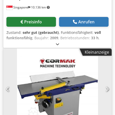
Singapore
10.136 km
Preisinfo
Anrufen
Zustand:
sehr gut (gebraucht)
, Funktionsfähigkeit:
voll
funktionsfähig
, Baujahr:
2009
, Betriebsstunden:
33 h
,
Maschinen-/Fahrzeugnummer:
CAT00D7GLC7G01263
,
GEBRAUCHTER CATERPILLAR-PLANIERBOHRER MIT
Kleinanzeige
AUFREIßMASCHINE MODELL: D7G SERIENNUMMER:
CAT00D7GLC7G01263 STUNDEN: 33 Chedjv Dr S Uepfx
Abnea JAHR: 2009