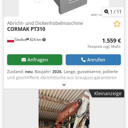
1
/
11
Abricht- und Dickenhobelmaschine
CORMAK
PT310
1.559 €
Siedlce
824 km
Festpreis zzgl. MwSt.
Anfragen
Anrufen
Zustand:
neu
, Baujahr:
2026
, Lange, gusseiserne, polierte
und geschliffene Abrichttische aus Grauguss garantieren
Präzision bei der Ausführung von Hobelarbeiten. Solide,
langlebig, platzsparend und mit edlem Design.
Kleinanzeige
Hochwertige Produkte, die die Holzbearbeitung einfach
angenehm machen. Das Modell PT310 ist mit einem
stärkeren Motor für höhere Präzision und schnellere
Verarbeitung ausgestattet. Die Abricht- und
Dickenhobelmaschine von Cormak ist eine solide und
durchdachte Konstruktion, die vielfältige