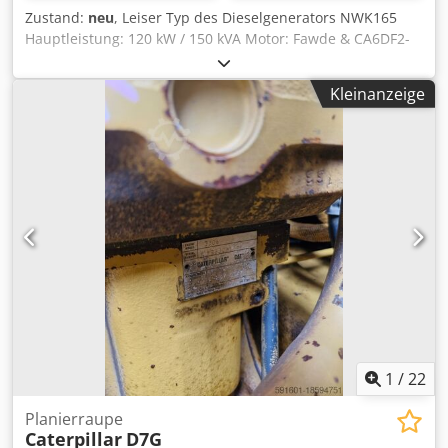
Zustand:
neu
, Leiser Typ des Dieselgenerators NWK165
Hauptleistung: 120 kW / 150 kVA Motor: Fawde & CA6DF2-
19D, 4 Zylinder, wassergekühlt Anschluss: Steckdosen & 4P
RCD-Schutzschalter Tankinhalt: Chedenkau Nspfx Abnja
Kleinanzeige
Frequenz: 50 Hz Spannung: 400/230 V Regeltyp:
Elektronisch Controller: Comap Intelilite4 AMF8 inkl. AVR,
Batterieladegerät, Warmwasserbereiter
1
/
22
Planierraupe
Caterpillar
D7G