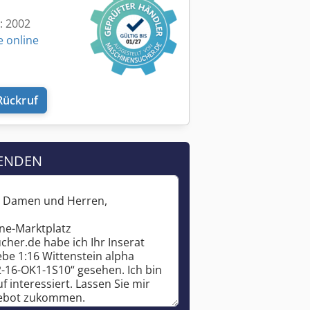
t: 2002
e online
Rückruf
ENDEN