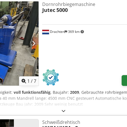
Dornrohrbiegemaschine
Jutec
5000
Drachten
369 km
1
/
7
higkeit:
voll funktionsfähig
, Baujahr:
2009
, Gebrauchte rohrbiegem
 ca 40 mm Mandrell lange: 4500 mm CNC gesteuert Automatische k
rzkeuge Bau jahr: 2009 Sehr weinig benutzt
Schweißdrehtisch