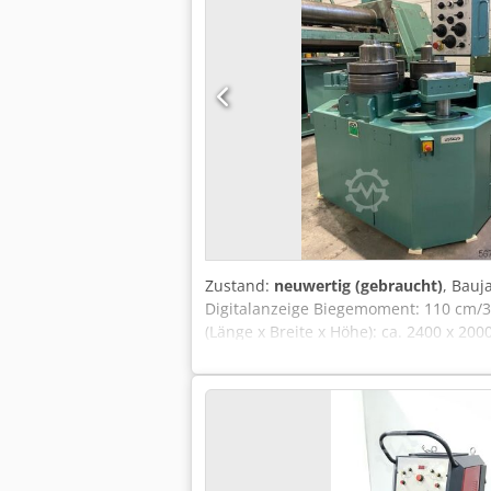
Zustand:
neuwertig (gebraucht)
, Bauj
Digitalanzeige Biegemoment: 110 cm
(Länge x Breite x Höhe): ca. 2400 x 20
beinahe neuwertiger Zustand Der Verkä
Verschleiß dem Alter entsprechend; g