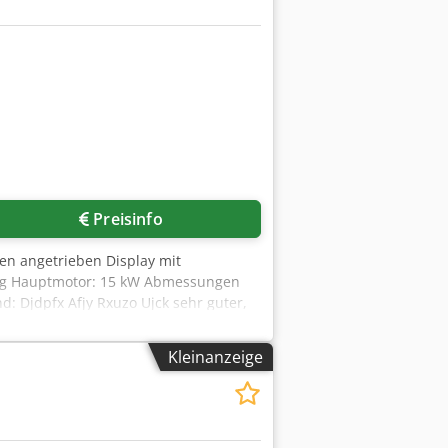
Preisinfo
len angetrieben Display mit
ung Hauptmotor: 15 kW Abmessungen
d: Djdpfx Afjy Rxuzo Ujck sehr guter,
 Maschine ist in Optik, Technik und
t.
Kleinanzeige