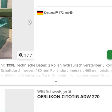
Kreuztal
172 km
1
/
7
ahr:
1998
, Technische Daten: 2 Rollen hydraulisch verstellbar 3 Rol
/3 Schaftdurchmesser: 180 mm Rollendurchmesser: 460 mm Leist
00 x 1600 mm Gewicht: ca. 7,8 to Zubehör: diverse Werkzeuge Zustan
ufer haftet nicht für Schreib- oder Datenübermittlungsfehler. Die
ebrauchte Maschinen werden ohne jegliche Gewährleistung verkauf
WIG Schweißgerät
OERLIKON
CITOTIG ADW 270