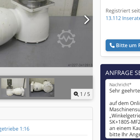
Registriert sei
13.112 Inserat
Bitte um 
ANFRAGE S
Nachricht*
1
/
5
getriebe 1:16