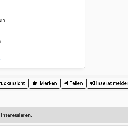
den
m
n
uckansicht
Merken
Teilen
Inserat melde
 interessieren.