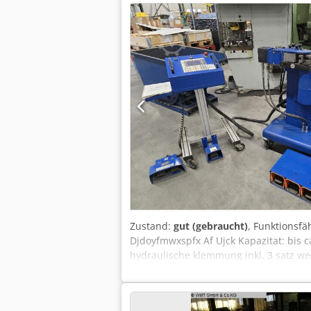
Zustand:
gut (gebraucht)
, Funktionsfä
Djdoyfmwxspfx Af Ujck Kapazitat: bis
hydraulische klemmung inkl. 3 satz we