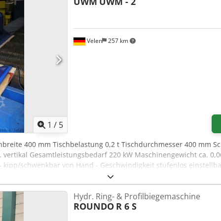
UWM
UWM - 2
Velen
257 km
1
/
5
hbreite 400 mm Tischbelastung 0,2 t Tischdurchmesser 400 mm Sc
. vertikal Gesamtleistungsbedarf 220 kW Maschinengewicht ca. 0,06
- kipp/schwenkbar von Hand - Geschwindigkeit stufenlos einstellb
ine Dokumentation nur in Englisch. Dodpofv Azzefx Af Usck
Hydr. Ring- & Profilbiegemaschine
ROUNDO
R 6 S