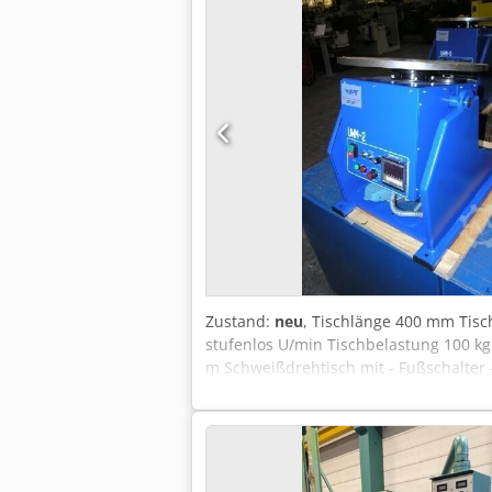
Zustand:
neu
, Tischlänge 400 mm Tisc
stufenlos U/min Tischbelastung 100 kg
m Schweißdrehtisch mit - Fußschalter 
Schweisstromübertragung Vorführmasch