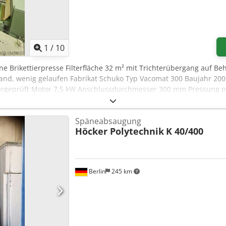
1
/
10
hne Brikettierpresse Filterfläche 32 m² mit Trichterübergang auf Be
and, wenig gelaufen Fabrikat Schuko Typ Vacomat 300 Baujahr 2008
rgeprüft Motor 7,5 kW Anschlussdurchmesser 300 mm Pressung pa
richtung Pulverlöscher Neupreis ca. 17.000,00 EUR Dodpfovxlqmsx 
 97447 Gerolzhofen, frei verladen, unverpackt Übergabe im Istzust
Späneabsaugung
Höcker Polytechnik
K 40/400
Berlin
245 km