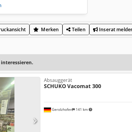
n
uckansicht
Merken
Teilen
Inserat melde
 interessieren.
Absauggerät
SCHUKO
Vacomat 300
Gerolzhofen
141 km