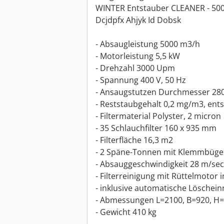
WINTER Entstauber CLEANER - 500
Dcjdpfx Ahjyk Id Dobsk
- Absaugleistung 5000 m3/h
- Motorleistung 5,5 kW
- Drehzahl 3000 Upm
- Spannung 400 V, 50 Hz
- Ansaugstutzen Durchmesser 2
- Reststaubgehalt 0,2 mg/m3, ent
- Filtermaterial Polyster, 2 micron
- 35 Schlauchfilter 160 x 935 mm
- Filterfläche 16,3 m2
- 2 Späne-Tonnen mit Klemmbügel 5
- Absauggeschwindigkeit 28 m/sec
- Filterreinigung mit Rüttelmotor 
- inklusive automatische Löschein
- Abmessungen L=2100, B=920, 
- Gewicht 410 kg