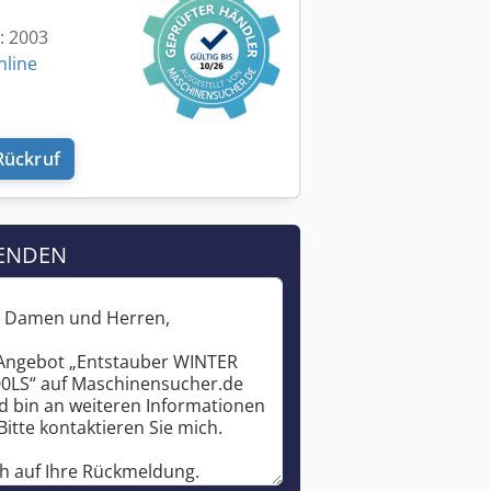
t: 2003
nline
Rückruf
ENDEN