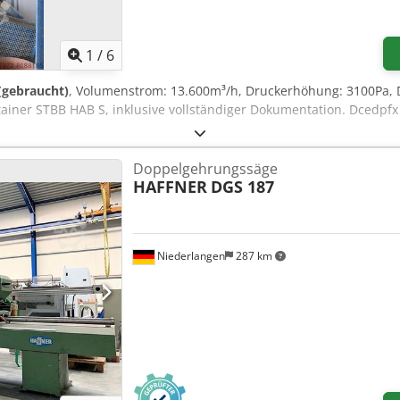
1
/
6
 (gebraucht)
, Volumenstrom: 13.600m³/h, Druckerhöhung: 3100Pa, D
ainer STBB HAB S, inklusive vollständiger Dokumentation. Dcedpfx 
Doppelgehrungssäge
HAFFNER
DGS 187
Niederlangen
287 km