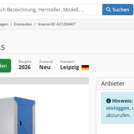
Suchen
lagen
Entstauber
Inserat-ID: A21260407
LS
Baujahr
Zustand
Standort
den
2026
Neu
Leipzig
Anbieter
Hinweis:
einloggen,
u
abzurufen.