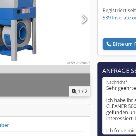
Registriert sei
539 Inserate o
Bitte um 
ANFRAGE S
Nachricht*
1
/
2
uber