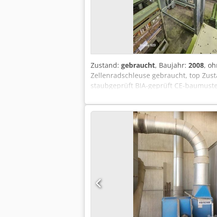
Zustand:
gebraucht
, Baujahr:
2008
, o
Zellenradschleuse gebraucht, top Zust
staubgeprüft BIA-geprüft CE-baumuste
Steuerung Filterdruckwächter Löschein
2550 mm / 4400 ohne Trichter Lagerort
Gewährleistung