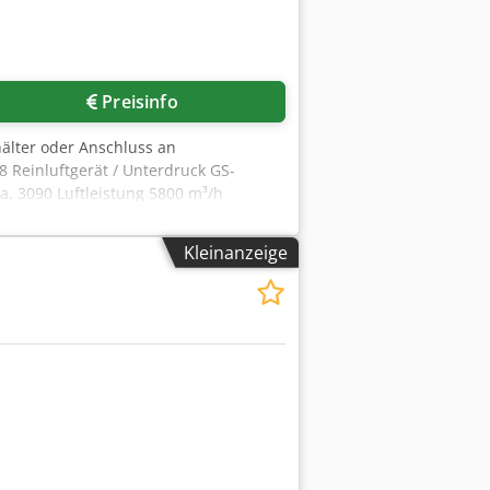
Preisinfo
hälter oder Anschluss an
 Reinluftgerät / Unterdruck GS-
. 3090 Luftleistung 5800 m³/h
Ahbeck Platzbedarf ca. 3600 x 1590 x
and wie besichtigt, ohne Garantie und
Kleinanzeige