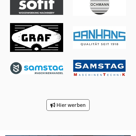
Zusatzhydraulikanschluss 70 l/min - 24-V Elektrosteuerung
- große Funkfernsteuerung kpl. - wartungsfreundlicher
Motorraum mit LED-Leuchte - Klapptrichter mit
Wegesensor und Automatiksteuerung - hydraulisch
reversierbares Lüfterrad - akustische Anlaufwarnung -
Lackierung: RAL 2011 tieforange Sonder Ausstattung :
Zerkleinerungssystem Size L (8 Zähne) Motor Cat C7.1, 205
kW Heckband 6,9 m Rahmen für Überbandmagnet
Überbandmagnet Bewässerung
Hier werben