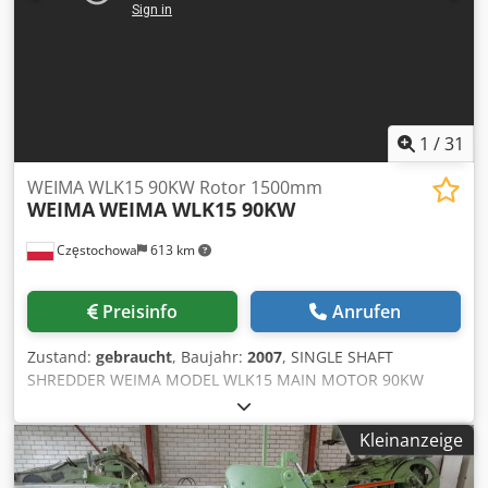
1
/
31
WEIMA WLK15 90KW Rotor 1500mm
WEIMA
WEIMA WLK15 90KW
Częstochowa
613 km
Preisinfo
Anrufen
Zustand:
gebraucht
, Baujahr:
2007
, SINGLE SHAFT
SHREDDER WEIMA MODEL WLK15 MAIN MOTOR 90KW
ROTOR KNIVES SIZE 50X50 ( NEW KNIVES ) ROTOR LENGHT
1500MM ROTOR DIAMETER 370MM THE MACHINE IS 100%
Kleinanzeige
FUNCTIONAL READY TO WORK Codpstqdxfefx Abbjrf