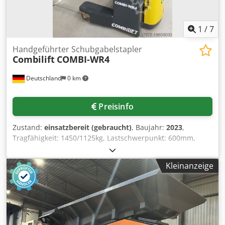
1
/
7
Handgeführter Schubgabelstapler
Combilift
COMBI-WR4
Deutschland
0 km
Preisinfo
Zustand:
einsatzbereit (gebraucht)
, Baujahr:
2023
,
Tragfähigkeit: 1450/1125kg, Lastschwerpunkt: 600mm,
Hubhöhe: 3200/4900mm, Batteriegewicht: 300-350kg,
Freihub: 900mm, Bauhöhe Mast eingefahren: 2100mm,
Kleinanzeige
Bauhöhe Mast ausgefahren: 4900mm, Ausschub: 590mm,
Bodenfreiheit unter dem Mast: 80mm, Bodenfreiheit
Achsmitte: 50mm, Spurbreite: 1292mm,
Rahmenquerschnitt: 1058mm, Überhang vorne: 655mm,
Radstand: 1120mm, Überhang hinten: 175mm,
Seitenschieber: 80mm Links / 80mm Rechts, Verlustmaß: