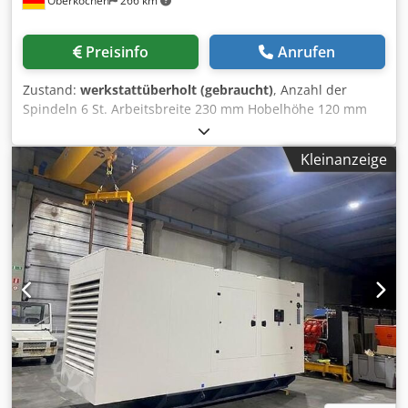
Oberkochen
266 km
Preisinfo
Anrufen
Zustand:
werkstattüberholt (gebraucht)
, Anzahl der
Spindeln 6 St. Arbeitsbreite 230 mm Hobelhöhe 120 mm
Abrichttischlänge 2500 mm Vorschubmotor 3 kW
Vorschubgeschwindigkeit 5-24 m/min.
Kleinanzeige
Gesamtleistungsbedarf 27 kw Maße (Länge/Breite/Höhe)
3900 x 2200 x 2000 mm Maschinengewicht ca, 2500 kg
Weinig Vierseitenhobelmaschine Profimat 23
Fensterversion mit Glasleistenaustrennung oder als
Nutspindel verwendbar ATS-Steuerung und
Programmsteuerung ----- Maschine wurde 2024 von Firma
Weinig werksübeholt. Technische Daten
Zusammenfassung (eventuell zusätzlich beinhaltetes
Zubehör bitte anfragen) ----- Allgemein ----- > Arbeitsbreite:
230 mm > Arbeitshöhe: 120 mm > Anzahl Spindeln: 6 Stk. >
Abrichttischlänge: 2500 mm > Vorschubmotor: 3 kW >
Vorschubgeschwindigkeit: 5-24 m/min >
Gesamtleistungsbedarf: 27 kW > Maße: 3900 x 2200 x 2000