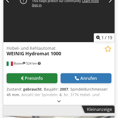
1
/
19
Hobel- und Kehlautomat
WEINIG
Hydromat 1000
Bozen
524 km
Preisinfo
Anrufen
Zustand:
gebraucht
, Baujahr:
2007
, Spindeldurchmesser:
45 mm
, Anzahl der Spindeln:
6
, Nr. 3176 Hobel- und
Kehlautomat WEINIG Hydromat 1000 Gebraucht, Baujahr
2007, Maschine bereits demontiert 6 Spindeln: unten-
Kleinanzeige
rechts-links-oben-oben-unten Elektronischer Vorschub 6 -
60 m/min Arbeitsbreite 80 - 150 mm Arbeitshöhe 23 - 65