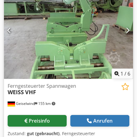
1
/
6
Ferngesteuerter Spannwagen
WEISS
VHF
Geiselwind
155 km
Preisinfo
Anrufen
Zustand:
gut (gebraucht)
, Ferngesteuerter