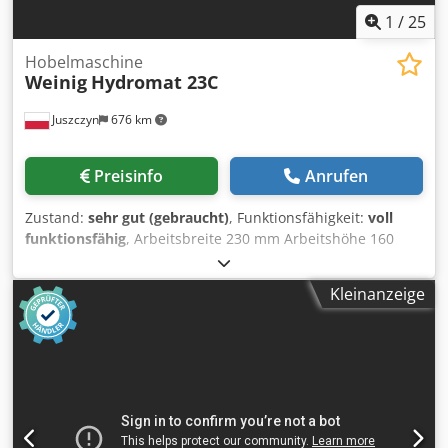
1
/
25
Hobelmaschine
Weinig
Hydromat 23C
Juszczyn
676 km
Preisinfo
Anrufen
Zustand:
sehr gut (gebraucht)
, Funktionsfähigkeit:
voll
funktionsfähig
, Arbeitsbreite 230 mm Arbeitshöhe 160
mm Anzahl der Spindeln: 5 Anordnung der Spindeln: 1.
Untere 15 kW Csdpfx Abex Hzv Tebjrf 2. Rechte 11 kW 3.
Kleinanzeige
Linke 11 kW 4. Obere 15 kW 5. Untere 7,5 kW
Spindeldrehzahl 6000 U/min Spindeldurchmesser 50 mm 3
Vorschubrollen im Arbeitstisch Vorschubgeschwindigkeit
über Frequenzumrichter bis 60 m/min regelbar Vorschub
angetrieben durch Kardanwelle Pneumatische
Andruckrollen Technische Dokumentation Abmessungen
der Maschine: 300x180x170 cm (H) Gewicht: 3500 kg