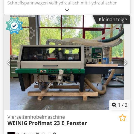
Schnellspannwagen vollhydraulisch mit Hydraulischen
Credpfx Abod Nqrqobef Hilfswagen. Spurweite 840 mm.
Steuerpult und Elektroschaltschrank .
Kleinanzeige
1
/
2
Vierseitenhobelmaschine
WEINIG
Profimat 23 E_Fenster