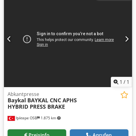
1
/
1
Abkantpresse
Baykal
BAYKAL CNC APHS
HYBRID PRESS BRAKE
Işıktepe OSB
1.875 km
Preisinfo
Anrufen