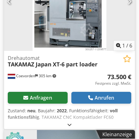
(mm/sec) 185 Öffnungsgeschwindigkeit (mm/sec) 185
Abmessungen: Länge (mm) 2585 Breite (mm) 2190 Höhe
(mm) 2420 Dsdpfoy Twk Hjx Aqpskr Gewicht (kg) 3600 Video
verfügbar.
1
/
6
Drehautomat
TAKAMAZ Japan
XT-6 part loader
73.500 €
Coevorden
305 km
Festpreis zzgl. MwSt.
Anfragen
Anrufen
Zustand:
neu
, Baujahr:
2022
, Funktionsfähigkeit:
voll
funktionsfähig
, TAKAMAZ CNC Kompaktlader FC60
Drehmaschine mit automatischem Be- und Entlader
Schnellstes Ladesystem der Welt Beladezeit für neues Teil:
Kleinanzeige
2,8 Sekunden Beladekapazität bis 60 mm Durchmesser