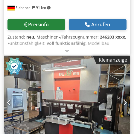
Produktivität - Benutzerfreundliche CNC-Steuerung mit
Eichenzell
91 km
moderner Software-Integration - Vakuumtisch für sicheren
Werkstückhalt - Perfekt geeignet für Holz, Kunststoffe,
Verbundstoffe, Schaumstoffe, Aluminium und NE-Metalle
Preisinfo
Anrufen
Dedpfx Aqsxddk Sepjkr 📐 Technische Daten (2025
BCAMCNC 5-Achs CNC-Bearbeitungszentrum) -
Zustand:
neu
, Maschinen-/Fahrzeugnummer:
246203 xxxx
,
Arbeitstisch: 3000 × 1500 mm - X-Achse Verfahrweg: 3000
Funktionsfähigkeit:
voll funktionsfähig
, Modellbau
mm - Y-Achse Verfahrweg: 1500 mm - Z-Achse Verfahrweg:
Portalfräse - Ideale Basis für den Aufbau von CNC
1200 mm - A-Achse Schwenkbereich: ±120° - C-Achse
Maschinen und Applikationen. Die Flachbetteinheit FB2
Drehbereich: ±360° kontinuierlich - Spindel: 9 kW
Kleinanzeige
eignet sich sehr gut für den Einstieg in die CNC-Technik
Hochfrequenz HSD (18.000 U/min) - Werkzeugwechsler: 8-
und ist hervorragend im Modellbau- und Hobbybereich.
fach automatischer Werkzeugwechsler (ATC) - Antrieb:
Oftmals wird die FB2 auch in der Industrie für die Mess-
Servomotoren mit Schrägzahn-Ritzel auf X/Y,
und Dosiertechnik eingesetzt, denn sie bietet
Kugelgewindespindel auf Z - Tisch: Vakuumtisch mit
umfangreiche Ausbaumöglichkeiten. Auch der Zugriff auf
leistungsstarker 7,5 kW Pumpe, Mehrzonen-Spannung -
das isel-Baukastensystem ist bei der Einheit gegeben.
Steuerung: Syntec 610MA-ES Industrie-CNC-Steuerung -
Verschiedene Baugrößen von Verfahrwegen 530 x 500 mm
Maximale Schnittgeschwindigkeit: bis zu 25 m/min -
bis 1030 x 1250 mm und Erweiterungen wie Untergestell
Wiederholgenauigkeit: ±0,05 mm - Stromversorgung: 380V
und Umhausung sind verfügbar und individuell
/ 50Hz 📦 Im Lieferumfang enthalten - Komplett
zusammenstellbar. Dkedpfxshqmamj Aqpjr BESTENS
absaugfertige Anlage - Inklusive Werkzeugpaket -
GEEIGNET ZUM: • optimal für den Labor-, Modellbau- und
Dokumentation und Bedienungsanleitungen 🌍 Zustand -
Werkstattbereich geeignet • Bestücken und Montieren •
Installiert, jedoch unbenutzt – Maschine ist neuwertig -