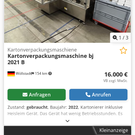
1
/
3
Kartonverpackungsmaschiene
Kartonverpackungsmaschine bj
2021 B
16.000 €
Wöllstadt
154 km
VB zzgl. MwSt.
Anfragen
Anrufen
Zustand:
gebraucht
, Baujahr:
2022
, Kartonierer inklusive
Heisleim Gerät. Das Gerät hat wenig Betriebsstunden. Es
eignet sich vor allem für Produkte, die seitlich in den
Karton zugeführt werden können. Dsdpfsvb E Evjx Aqpokr
Kleinanzeige