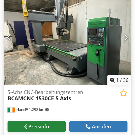
und Kantenanleimmaschine "HOMAG" Mod. KFL
525/8/A3/15 VZ0200C) Drehstation (90° LÄNGS-QUER.)
"HOMAG" Mod. TDL 310/30/12 VZ0200D) 2. doppelseitige
Format- und Kantenanleimmaschine "HOMAG" Mod. KFL
526/10/A3/30 VZ0200E) Drehstation (90° QUER.-LÄNGS)
"HOMAG" Mod. TDL 510/25/12 VZ0200F) Schwertbürste
"WANDRES" VZ0200G) Abstapelung mit
Doppelspeicherstation "BARGSTEDT" Mod. TSP 410/D/25/12
Dsdpfjdt Rgvsx Aqpokr
1
/
36
5-Achs CNC-Bearbeitungszentren
BCAMCNC
1530CE 5 Axis
Irland
1.298 km
Preisinfo
Anrufen