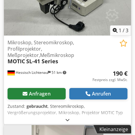
Immunoassays wie ELISA durchzuführen • Wirkstoff-
Screenings durchzuführen • Fluoreszenz- oder
Lumineszenzsignale aus Reporter-Gen-Assays auszulesen •
Zellviabilität oder Enzymaktivität zu überwachen
1
/
3
Mikroskop, Stereomikroskop,
Profilprojektor,
Meßprojektor,Meßmikroskop
MOTIC
SL-41 Series
190 €
Hessisch Lichtenau
51 km
Festpreis zzgl. MwSt.
Anfragen
Anrufen
Zustand:
gebraucht
, Stereomikroskop,
Vergrößerungsprojektor, Mikroskop, Projektor MOTIC Typ
SL-41 Series Baujahr ca. 1995 Vergrößerungsobjektiv
W10X/20 Netzanschluss 230 Volt, 50Hz - Tisch-Stativ mit
Kleinanzeige
Netzteil für Auflicht - verstellbarer Objektivkopf