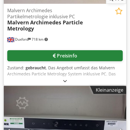
Malvern Archimedes
Partikelmetrologie inklusive PC
Malvern
Archimedes Particle
Metrology
Duxford
718 km
Preisinfo
Zustand:
gebraucht
, Das Angebot umfasst das Malvern
Archimedes Particle Metrology System inklusive PC. Das
Gerät befindet sich in einwandfreiem, voll
funktionsfähigem Zustand und ist sofort einsatzbereit. Das
Kleinanzeige
Archimedes Particle Metrology System nutzt die
fortschrittliche resonante Massenmessung zur Detektion
und präzisen Zählung von Partikeln im Größenbereich von
50 nm bis 5 μm. Es misst zuverlässig Partikeleigenschaften
wie Auftriebsmass, Trockenmasse und Größe und liefert
dabei hochpräzise Resultate. Dieses System eignet sich
besonders für die Charakterisierung von