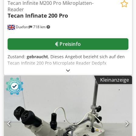
Tecan Infinite M200 Pro Mikroplatten-
Reader
Tecan Infinate
200 Pro
Duxford
718 km
Preisinfo
Zustand:
gebraucht
, Dieses Angebot bezieht sich auf den
Tecan Infinite 200 Pro Microplate Reader Dedpfx
Aeydqmzsd Iskr Das Gerät ist voll funktionsfähig und sofort
einsatzbereit Der Tecan Infinite 200 PRO ist ein Multimode-
Kleinanzeige
Mikroplatten-Reader – ein Laborgerät zur Messung der
Lichtintensität in biologischen und chemischen Assays, die
in Mikroplatten (meist mit 96, 384 oder mehr Wells)
platziert werden. Er wird häufig in der
biowissenschaftlichen Forschung, in klinischen Laboren
und in der Arzneimittelentwicklung zur quantitativen
Analyse von Proben eingesetzt. Typische Einsatzgebiete:
Labore verwenden diesen Mikroplatten-Reader, um: •
DNA/RNA- oder Proteinkonzentrationen zu quantifizieren •