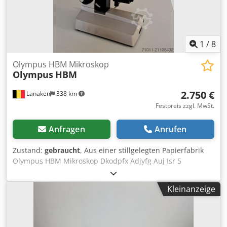
Kontaminationen und Verschleiß reduziert. Dodpfx
Adeygmdhj Iskr
1
/
8
Olympus HBM Mikroskop
Olympus
HBM
2.750 €
Lanaken
338 km
Festpreis zzgl. MwSt.
Anfragen
Anrufen
Zustand:
gebraucht
, Aus einer stillgelegten Papierfabrik
Olympus HBM Mikroskop Dkodpfx Adjyfg Auj Isr 5
Objektive: 5x, 10x, 20x, 50x, 100x Okular: 2-fach WHK 10x
Kleinanzeige