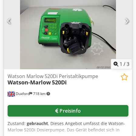
1
/
3
Watson Marlow 520Di Peristaltikpumpe
Watson-Marlow
520Di
Duxford
718 km
Preisinfo
Zustand:
gebraucht
, Dieses Angebot umfasst die Watson-
Marlow 520Di Dosierpumpe. Das Gerät befindet sich in