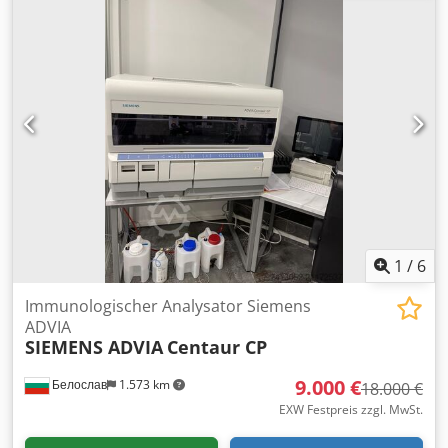
höhenverstellbar Dkodpfx Aoxtq Aaed Ier -
Rundsäulenständer mit großer Ausladung, Auslegersäule
neigbar - Lichtquelle für Auflicht 12 Volt, 10 Watt
Platzbedarf L x B x H 500 x 140 x 350 mm Gewicht ca. 10 kg
guter Zustand
1
/
6
Immunologischer Analysator Siemens
ADVIA
SIEMENS ADVIA
Centaur CP
9.000 €
Белослав
1.573 km
18.000 €
EXW Festpreis zzgl. MwSt.