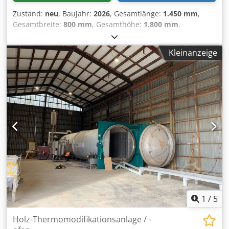
ausgeprägten Maserungseffeke
Zustand:
neu
, Baujahr:
2026
, Gesamtlänge:
1.450 mm
,
Gesamtbreite:
800 mm
, Gesamthöhe:
1.800 mm
,
Gesamtgewicht:
500 kg
, Leistung:
4,75 kW (6,46 PS)
, FC
120 ZK Arbeitskapazität Ø 120x120 mm, Anz.
Kleinanzeige
Bandstationen (Z) 1, Anz. Bürstenstationen (K) 1,
Schleifband, Abmessungen 120x1850 mm, Bürstenband
Abmessungen 120xØ200 mm, Schleifband Geschwindigkeit
20 m/s, Bürstenband Geschwindigkeit 15 m/s, Vorschub
Geschwindigkeit 12 m/s, Schleifbandmotor je Kopf (x1) 3
kW, Bürstenmotor je Kopf (x1) 1.5 kW, Vorschubmotor 0.25
kW, Gesamte Leistung 4.75 kW, Stromverbrauch 12A,
Stababsauganschluss je Kopf Ø (2x) 80 mm, Abmessungen
1450x800x1800 mm, Gewicht 500 kg Dsdpfjt D D Nzjx
Afwjkr
1
/
5
Holz-Thermomodifikationsanlage / -