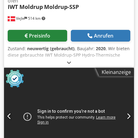
ofen
IWT Moldrup
Moldrup-SSP
Vejle
514 km
Preisinfo
Anrufen
Zustand:
neuwertig (gebraucht)
, Baujahr:
2020
, Wir bieten
diese gebrauchte IWT Moldrup-SPP Hydro-Thermische
Behandlungsanlage an. Industrielle MOLDRUP-SPP-Anlage
zur hydro-thermischen Modifikation von Holz mit einem
Kleinanzeige
maximalen Werkstückdurchmesser von 2.600 mm und
einer Länge bis zu 12.000 mm. Die Anlage ist aus
massivem Edelstahl gefertigt und für den kontinuierlichen
industriellen Betrieb mit vollautomatischer SPS-Steuerung
ausgelegt. Industrielle Hydro-Thermal-
Holzmodifikationsanlage – Ø2.600 x 12.000 mm Industrielle
hydro-thermische Behandlungsanlage zur effizienten und
gleichmäßigen thermischen Modifikation von Holz in einer
kontrollierten, sauerstofffreien Umgebung. Die Anlage
besteht aus einem robusten Edelstahl-Autoklaven Ø2.600