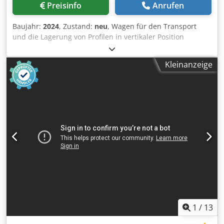
Preisinfo
Anrufen
Baujahr:
2024
, Zustand:
neu
, Wagen für den Transport
und die Lagerung von Profilen in vertikaler Position
COMALL CARR 300 Q, neu Technische Daten: - 10 Fächer
mit einer Arbeitsgröße von 128 mm - Kontaktflächen
Kleinanzeige
beschichtet mit kratz- und stoßfestem Kunststoffmaterial -
4 Räder Ø 125 mm, 2 davon mit Feststellvorrichtung
Dkodpfof Nk H Hox Afwer - In 5 verschiedenen Positionen
verstellbare Arme - Gummibeschichteter Auflagetisch -
Belastung: 650 Kg
1
/
13