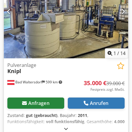
1
/
14
Pulveranlage
Knipl
35.000 €
Bad Waltersdorf
599 km
39.000 €
Festpreis zzgl. MwSt.
Anfragen
Anrufen
Zustand:
gut (gebraucht)
, Baujahr:
2011
,
Funktionsfähigkeit:
voll funktionsfähig
, Gesamthöhe:
4.000
mm
, Innenmaß Länge:
6.500 mm
, innere Breite:
1.500