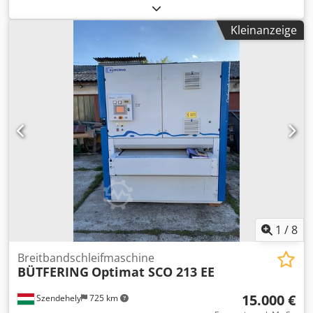
Anzeige und Tastenfeld Fügeaggregat mit 2 gegenläufigen
Diamantfräsern Eckenrundungsgerät für Stirnkanten
Kleinanzeige
Dkodpfxoyf I T Uj Afwsr manuelle Aggregatverstellung
Kantenstärke 0,4-5,0 mm (optional 8 mm) Werkstückhöhe
8-60mm Vorschubgeschwindigkeit 11 m/min 3 Freiplätze
für Finishaggregate Kantenzuführung für Rollen- und
Streifenmaterial Ziehklinge
1
/
8
Breitbandschleifmaschine
BÜTFERING
Optimat SCO 213 EE
15.000 €
Szendehely
725 km