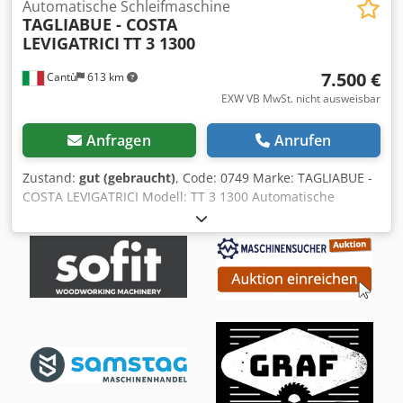
Automatische Schleifmaschine
TAGLIABUE - COSTA
LEVIGATRICI
TT 3 1300
7.500 €
Cantù
613 km
EXW VB MwSt. nicht ausweisbar
Anfragen
Anrufen
Zustand:
gut (gebraucht)
, Code: 0749 Marke: TAGLIABUE -
COSTA LEVIGATRICI Modell: TT 3 1300 Automatische
Schleifmaschine für Arbeitsplatten, Möbel, Platten, Tische
Technische Daten: Arbeitsbreite mm 1300 Maximale
Arbeitsdicke mm 130 Min. Arbeitsdicke mm 1
Zusammensetzung: 1° Querriemen - Motor Hp 15 -
Elektronischer Geschwindigkeitsregler mit Display 2°
Transversalband - Motor Hp 15 - Elektronischer
Geschwindigkeitsregler mit Display Transversales
Schleifband Größe mm 1350 x 150 Chevron-Band Größe
mm 5510 x 140 Bandgebläse
Bandvorschubgeschwindigkeit mt/min 5/25 Djdpfx Afoh T