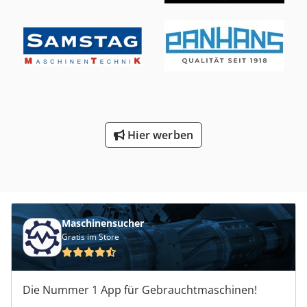
Dzqjwokr Feststehender Tisch und beweglicher Kopf für
Online-Einrichtung Rotationsgebläse für die
Plattenreinigung Vakuumtisch Bandreinigungsbürste
Einlaufrollenbahn Installierte Leistung Kw 32 Druckluft 7
Atm Ansaugstutzen: Nr. 2 Durchmesser mm 200 - Nr. 2
Durchmesser mm 150 - Nr. 2 Durchmesser mm 100
Gesamtabmessungen mmm 4400 x 2500 x 1600 h Gewicht
kg 5000
Hier werben
Maschinensucher
Gratis im Store
Die Nummer 1 App für Gebrauchtmaschinen!