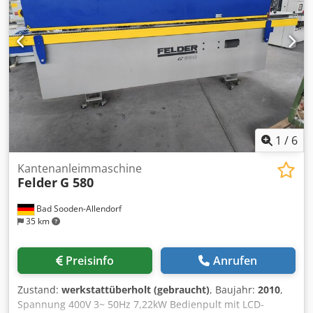
1
/
6
Kantenanleimmaschine
Felder
G 580
Bad Sooden-Allendorf
35 km
Preisinfo
Anrufen
Zustand:
werkstattüberholt (gebraucht)
, Baujahr:
2010
,
Spannung 400V 3~ 50Hz 7,22kW Bedienpult mit LCD-