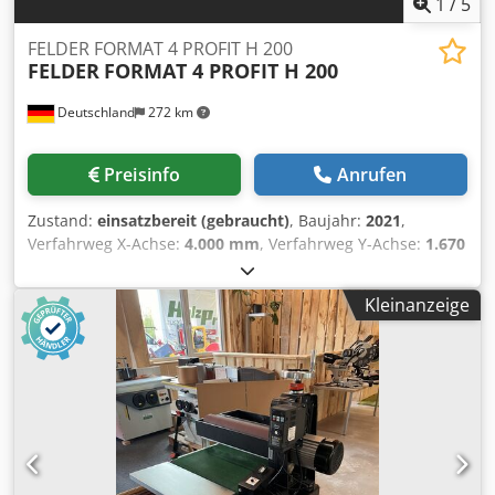
1
/
5
FELDER FORMAT 4 PROFIT H 200
FELDER
FORMAT 4 PROFIT H 200
Deutschland
272 km
Preisinfo
Anrufen
Zustand:
einsatzbereit (gebraucht)
, Baujahr:
2021
,
Verfahrweg X-Achse:
4.000 mm
, Verfahrweg Y-Achse:
1.670
mm
, Verfahrweg Z-Achse:
500 mm
, Anzahl der Achsen:
4
,
Dieses 4-Achsen-CNC-Bearbeitungszentrum wurde im Jahr
Kleinanzeige
2020 hergestellt. Es verfügt über eine 12 kW-Frässpindel
mit einem Drehzahlbereich von 1000-24000 U/min und
einer C-Achsen-Rotation von 0-360°. Die Maschine verfügt
über einen 12-Stationen-Linear-Werkzeugwechsler und
einen umfangreichen Bohrkopf mit 16 Spindeln.
Außerdem verfügt sie über ein robustes Sicherheitssystem
mit Lichtschranke. Nutzen Sie die Gelegenheit und kaufen
Sie dieses CNC-Bearbeitungszentrum Felder Format 4