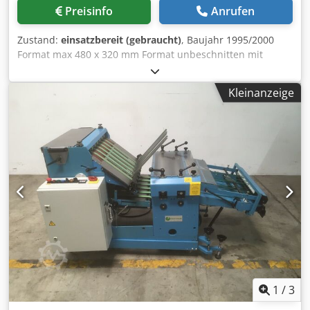
Preisinfo
Anrufen
Zustand:
einsatzbereit (gebraucht)
, Baujahr 1995/2000
Format max 480 x 320 mm Format unbeschnitten mit
Überfalz max 480 x 320 mm Format unbeschnitten ohne
Überfalz max 400 x 290 mm Format beschnitten mit
Kleinanzeige
Überfalz max 470 x 300 mm min 148 x 75 mm Leistung max
12.000 c/h Ausstattung Sammelkette & Anleger • 4
Stationen • 3 Anleger 279 • 1 Falzanleger 1529 Heftstation •
Heftstation 335 • Heftdraht-Abspulvorrichtung •
Dickenkontrolle / Plus-Minus • 2 Heftköpfe HK 75 Trimmer
Cjdpfxed Hivme An Ujrf • Trimmer 360 • Messer • 2 Satz
Messer
1
/
3