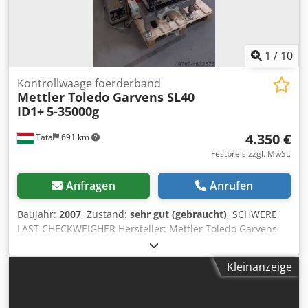
1
/
10
Kontrollwaage foerderband
Mettler Toledo Garvens SL40
ID1+
5-35000g
4.350 €
Tata
691 km
Festpreis zzgl. MwSt.
Anfragen
Anrufen
Baujahr:
2007
, Zustand:
sehr gut (gebraucht)
, SCHWERE
LAST CHECKWEIGHER Hersteller: Mettler Toledo Garvens
GmbH Model: SL40 ID1+ Crjdpfx Aefqpaaon Ujf Baujahr:
2007 Höchstlast: 35000g Wägefläche 1-30 kg Auflösung d =
Kleinanzeige
5 g, Genauigkeit von +/- 5 g Ausgang max. 40 Wägungen /
min Einstufung mit 2 Grenzwerten in 3 Gewichtsklassen
Achsabstand Wägeband 600 mm, Breite 400 mm