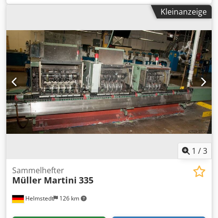
min 153 x 108 mm Format beschnitten max 475 x 300 mm
Kleinanzeige
min 148 x 105 mm Produktdicke max 13 mm Leistung ma
13.000 c/h Ausstattung Sammelkette & Anleger • 6
Stationen • 5 Anleger 370 • 1 Falzanleger Heftstation •
Heftstation 390 • Heftdraht-Abspulvorrichtung •
Dickenkontrolle / Plus-Minus • 2 Heftköpfe Dreischneider •
Dreischneider 360 Messer • 2 Satz Messer
1
/
3
Sammelhefter
Müller Martini
335
Helmstedt
126 km