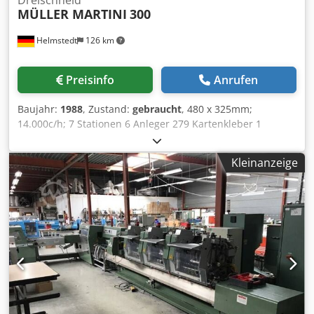
Dreischneid
MÜLLER MARTINI
300
Helmstedt
126 km
Preisinfo
Anrufen
Baujahr:
1988
, Zustand:
gebraucht
, 480 x 325mm;
14.000c/h; 7 Stationen 6 Anleger 279 Kartenkleber 1
Falzanleger 1529 Heftstation 300 Csdpfx Anjbnczbo Usrf
Trimmer
Kleinanzeige