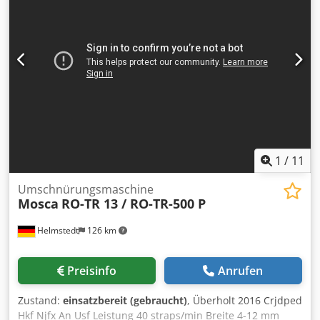
Wägeterminal ID 1 Plus, Wägezelle LB60, ohne Zuführ- /
Entladeband, ohne Sortiervorrichtung Transporthöhe 700
mm +/- 50 mm Riemengeschwindigkeit einstellbar 0-47 m /
min Arbeitsrichtung von rechts nach links, Unterbau,
Ständer und Wiegeterminal aus s / s schmale Version mit
separater Steuerung und Wägeterminal für die
Wandmontage vorbereitet Lichtschranke auf Null stellen
elektr. Anschluss 230V / 50 / 60Hz Übertragung von
Messdaten über die RS232C-Schnittstelle. Kauf, Erwerb,
Asset Management von Industrieanlagen und Maschinen.
Breites Angebot an Gebrauchtmaschinen,
1
/
11
Industrieanlagen
Umschnürungsmaschine
Mosca
RO-TR 13 / RO-TR-500 P
Helmstedt
126 km
Preisinfo
Anrufen
Zustand:
einsatzbereit (gebraucht)
, Überholt 2016 Crjdped
Hkf Njfx An Usf Leistung 40 straps/min Breite 4-12 mm