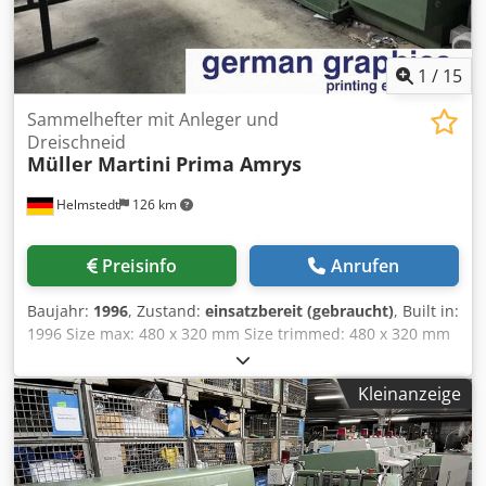
1
/
15
Sammelhefter mit Anleger und
Dreischneid
Müller Martini
Prima Amrys
Helmstedt
126 km
Preisinfo
Anrufen
Baujahr:
1996
, Zustand:
einsatzbereit (gebraucht)
, Built in:
1996 Size max: 480 x 320 mm Size trimmed: 480 x 320 mm
Crjded N D Ntspfx An Uof min 153 x 108 mm Size trimmed:
max 475 x 300 mm min 148 x 105 mm Product thickness:
Kleinanzeige
max 13 mm Speed: max 13.000 c/h Number of heads: max
6 Equipment: gathering chain & feeder three knife trimmer