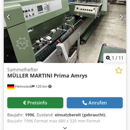
1
/
11
Sammelhefter
MÜLLER MARTINI
Prima Amrys
Helmstedt
126 km
Preisinfo
Anrufen
Baujahr:
1996
, Zustand:
einsatzbereit (gebraucht)
,
Baujahr 1996 Format max 480 x 320 mm Format
unbeschnitten max 480 x 320 mm Csdpfx Aneizi Ivs Uorf