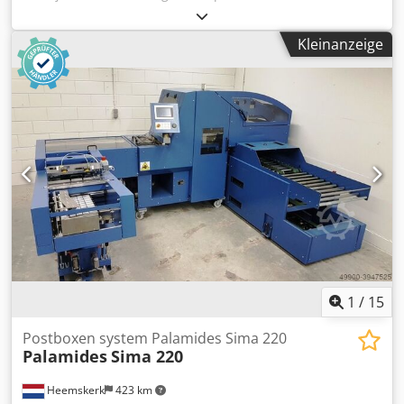
Durchmesser max 200 mm Kernlänge 190 mm
Kleinanzeige
1
/
15
Postboxen system Palamides Sima 220
Palamides
Sima 220
Heemskerk
423 km