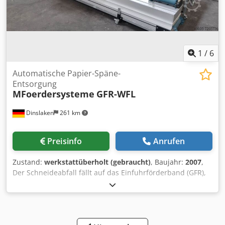
1
/
6
Automatische Papier-Späne-
Entsorgung
MFoerdersysteme
GFR-WFL
Dinslaken
261 km
Preisinfo
Anrufen
Zustand:
werkstattüberholt (gebraucht)
, Baujahr:
2007
,
Der Schneideabfall fällt auf das Einfuhrförderband (GFR),
welches unter dem Planschneider installiert wird. Von hier
wird der Abfall auf das anliegende aufwärts fahrende
Förderband (WFL) befördert und in einen Papier-Container
entsorgt. Das Band kann in sowohl nach rechts, nach links