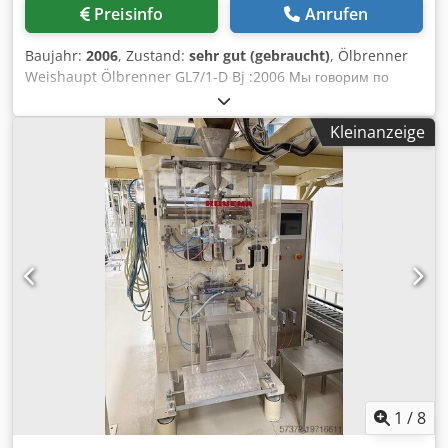
Preisinfo
Anrufen
Baujahr:
2006
, Zustand:
sehr gut (gebraucht)
, Ölbrenner
Weishaupt Ölbrenner GL7/1-D Bj :2006 Мы говорим по
русски! Besichtigung bitte nur nach telefonische
Absprache! Bevorzugter Verkauf an Händler,
Kleinanzeige
Gewerbetreibende oder Export. Alle Angaben ohne
Gewähr, Irrtum und Zwischenverkauf vorbehalten. Der
Verkäufer übernimmt keine Haftung für Tipp und
Datenübermittlungsfehler. Gern nehmen wir Ihren
Gebrauchtkessel oder Brenner in kauf! Selbstverständlich
erledigen wir auch sämtliche Formalitäten Cedpfx Aaei Atc
Hsmjrf Verladung möglich
1
/
8