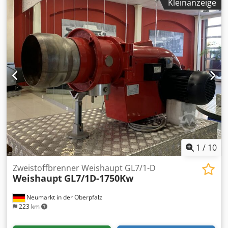
Kleinanzeige
Verpackungsleistung: 55 Beutel/min, Betriebsstunden:
35554h. Dokumentation vorhanden. Eine Besichtigung vor
Ort ist möglich. Credpfx Aaow H At Tsmsf
1
/
10
Zweistoffbrenner Weishaupt GL7/1-D
Weishaupt
GL7/1D-1750Kw
Neumarkt in der Oberpfalz
223 km