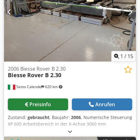
1
/
15
2006 Biesse Rover B 2.30
Biesse
Rover B 2.30
Sesto Calende
620 km
Preisinfo
Anrufen
Zustand:
gebraucht
, Baujahr:
2006
, Numerische Steuerung
XP 600 Arbeitsbereich in der X-Achse 3060 mm
Arbeitsbereich in der Y-Achse 1140 mm Arbeitsbereich in
Z-Achse 160 mm N ° 2 Arbeitsfelder Bar-Arbeitsplatte Nr. 6