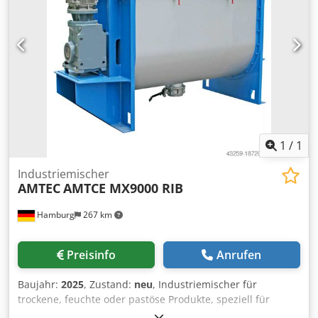
Bremskombination Ortlinghaus Cjdpeb U Hwnjfx Aamsrf -
Zentralschmierung Vogel - Nockenschaltwerk Balluff - Tisch
höhenverstellbar - Schaltschrank mit Touchscreen -
Fußschalter
1
/
1
Industriemischer
AMTEC
AMTCE MX9000 RIB
Hamburg
267 km
Preisinfo
Anrufen
Baujahr:
2025
, Zustand:
neu
, Industriemischer für
trockene, feuchte oder pastöse Produkte, speziell für
Produkte mit hohem Eigengewicht. Mit dem Einwellen-