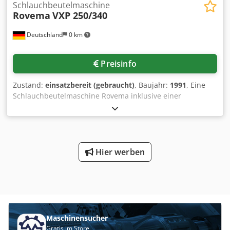
Schlauchbeutelmaschine
Rovema
VXP 250/340
Deutschland
0 km
Preisinfo
Zustand:
einsatzbereit (gebraucht)
, Baujahr:
1991
, Eine
Schlauchbeutelmaschine Rovema inklusive einer
Mehrkopfwaage Ishida CCW-S-211 steht zur Verfügung.
Verpackungsleistung: 80 Beutel/min, Beuteldimensionen
X/Y: 250mm/350mm, max. Rollenbreite: 530mm,
Maschinendimensionen X/Y/Z: ca.
2000mm/1450mm/1850mm, Gewicht: ca. 1200kg,
Hier werben
Betriebsstunden: 14607h. Dokumentation vorhanden. Eine
Besichtigung vor Ort ist möglich. Crsdpfxow H Audo Aamof
Maschinensucher
Gratis im Store