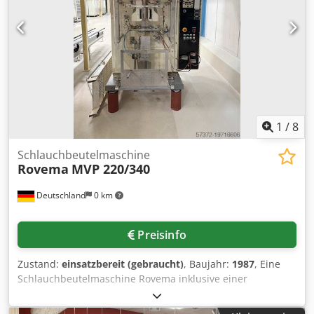
1
/
8
Schlauchbeutelmaschine
Rovema
MVP 220/340
Deutschland
0 km
Preisinfo
Zustand:
einsatzbereit (gebraucht)
, Baujahr:
1987
, Eine
Schlauchbeutelmaschine Rovema inklusive einer
Mehrkopfwaage Ishida CCW-S-211 steht zur Verfügung.
Beuteldimensionen X/Y: 220mm/340mm,