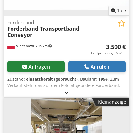
1
/
7
Forderband
Forderband Transportband
Conveyor
3.500 €
Mleczków
736 km
Festpreis zzgl. MwSt.
Anfragen
Anrufen
Zustand:
einsatzbereit (gebraucht)
, Baujahr:
1996
, Zum
Verkauf steht das auf dem Foto abgebildete Förderband.
Bei Interesse bitte ich um Kontaktaufnahme. Csdpsvb Ilfjfx
Aamjrf
Kleinanzeige