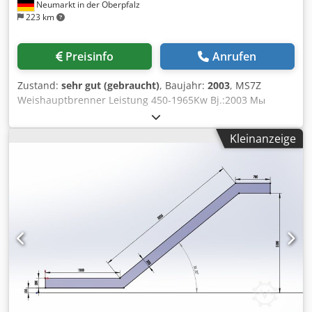
Neumarkt in der Oberpfalz
223 km
Preisinfo
Anrufen
Zustand:
sehr gut (gebraucht)
, Baujahr:
2003
, MS7Z
Weishauptbrenner Leistung 450-1965Kw Bj.:2003 Мы
говорим по русски! Besichtigung bitte nur nach
telefonische Absprache! Bevorzugter Verkauf an Händler,
Kleinanzeige
Gewerbetreibende oder Export. Alle Angaben ohne
Gewähr, Irrtum und Zwischenverkauf vorbehalten. Der
Verkäufer übernimmt keine Haftung für Tipp und
Datenübermittlungsfehler. Gern nehmen wir Ihren
Gebrauchtkessel oder Brenner in kauf! Codpfxsvgmg Sj
Aamjrf Selbstverständlich erledigen wir auch sämtliche
Formalitäten Verladung möglich