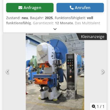
Anfragen
Anrufen
Zustand:
neu
, Baujahr:
2025
, Funktionsfähigkeit:
voll
funktionsfähig
, Garantiezeit:
12 Monate
, Das Multitalent
vereint herausragende Verarbeitung mit einem breiten
Arbeitsspektrum. Auch bietet unsere Maschine eine
Kleinanzeige
intuitive Bedienung, die Ihre Verpackungsprozesse
optimiert. Crjdpowld Tfsfx Aamjf Ein hochwertiger
Materialabwickler mit doppelter automatischer
Rollenzentrierung sorgt für eine präzise Materialführung.
Darüber hinaus gewährleistet unsere aktive
Materialvorzugeinrichtung eine optimale Bahnspannung
für einwandfreie Verpackungsergebnisse. Die äußerst
leistungsstarken Brushlessmotoren und das
benutzerfreundliche Farb-Touchscreen-Steuerungssystem
bieten Ihnen maximale Flexibilität bei Formatwechseln und
vereinfachen damit Ihre Verpackungsvorgänge erheblich.
Die Maschine verfügt über Speicherplätze für die
Einstellung der Maschinenparameter. Es können bis zu 50
verschiedene Produkte gespeichert werden. Für diese
1
/
1