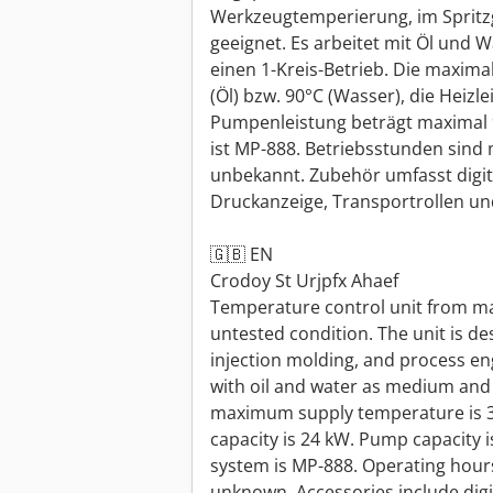
Werkzeugtemperierung, im Spritzg
geeignet. Es arbeitet mit Öl und 
einen 1-Kreis-Betrieb. Die maxim
(Öl) bzw. 90°C (Wasser), die Heizle
Pumpenleistung beträgt maximal 9
ist MP-888. Betriebsstunden sind
unbekannt. Zubehör umfasst digit
Druckanzeige, Transportrollen un
🇬🇧 EN
Crodoy St Urjpfx Ahaef
Temperature control unit from m
untested condition. The unit is de
injection molding, and process eng
with oil and water as medium and f
maximum supply temperature is 360
capacity is 24 kW. Pump capacity is
system is MP-888. Operating hours
unknown. Accessories include digi