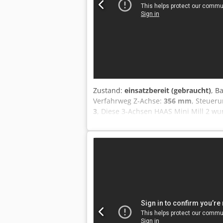
Zustand:
einsatzbereit (gebraucht)
, B
Verfahrweg Z-Achse:
356 mm
, Steueru
3
, Diese 3-Achsen HAAS Mini Mill 2 wu
Verfahrweg von 406 mm und einen Z-A
maximale Tischbelastung von 227 kg. W
Bearbeitungszentrum HAAS Mini Mill 2 i
Größe: 1.016 × 356 mm • T-Schlitze: 3
Crodpfx Aozbh U Dshasf • Eilgang: 15,2
Size BT 40