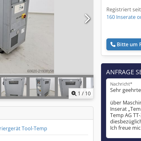
Registriert sei
160 Inserate o
Bitte um 
ANFRAGE S
Nachricht*
1
/
10
iergerät Tool-Temp