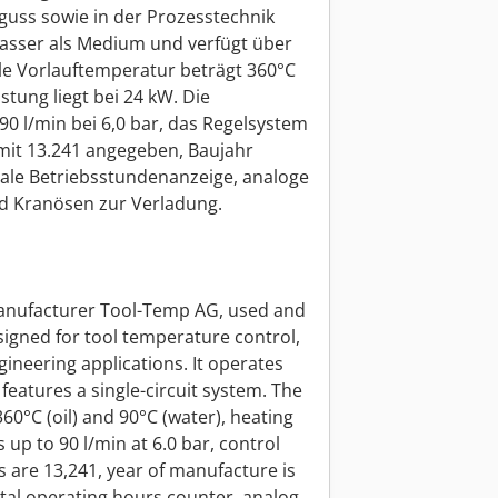
uss sowie in der Prozesstechnik
Wasser als Medium und verfügt über
ale Vorlauftemperatur beträgt 360°C
istung liegt bei 24 kW. Die
0 l/min bei 6,0 bar, das Regelsystem
 mit 13.241 angegeben, Baujahr
ale Betriebsstundenanzeige, analoge
d Kranösen zur Verladung.
anufacturer Tool-Temp AG, used and
signed for tool temperature control,
ineering applications. It operates
eatures a single-circuit system. The
°C (oil) and 90°C (water), heating
 up to 90 l/min at 6.0 bar, control
 are 13,241, year of manufacture is
tal operating hours counter, analog