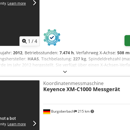
1
/
4
aujahr:
2012
, Betriebsstunden:
7.474 h
, Verfahrweg X-Achse:
508 
ngshersteller:
HAAS
, Tischbelastung:
227 kg
, Spindeldrehzahl (max
rde im Jahr 2012 hergestellt. Sie verfügt über einen X-Achsen-Ve
chsen-Verfahrweg von 356 mm. Die Maschine hat eine Tischgröße
enn Sie auf der Suche nach hochwertigen Bearbeitungsmöglichkeite
Koordinatenmessmaschine
n Betracht ziehen, das wir zum Verkauf anbieten. Kontaktieren Sie u
Keyence
XM-C1000 Messgerät
 × 16 mm • T-Nut-Abstand: ca. 110 mm • Vorschubgeschwindigkeiten
 m/min • Elektrisch: • Spannungsversorgung: 360-480 V / 3 Ph / 50-
Burgoberbach
215 km