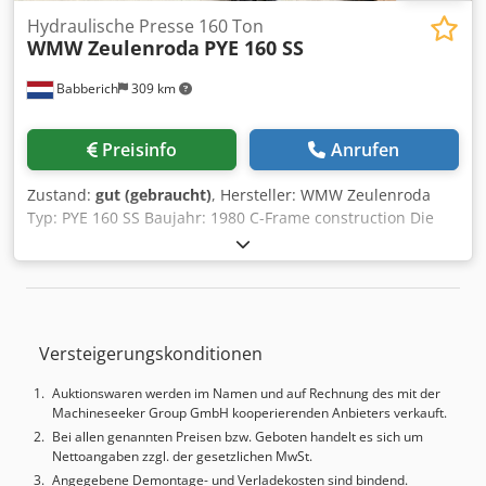
Hydraulische Presse 160 Ton
WMW Zeulenroda
PYE 160 SS
Babberich
309 km
Preisinfo
Anrufen
Zustand:
gut (gebraucht)
, Hersteller: WMW Zeulenroda
Typ: PYE 160 SS Baujahr: 1980 C-Frame construction Die
height 850 mm Thickness bolster plate 100 mm Throath C
Side 360 mm Spezifikationen Metrisch US Standard
Kapazität 160000 Tischlänge 1250 mm Tischbreite 600 mm
Stößelhub 500 mm Anlaufgeschwindigkeit 100 mm/min.
Arbeitsgeschwindiglkeit 10 mm/min. Return speed 125
Versteigerungskonditionen
mm/min. Leistung 22,5 kW Abmessungen (Schätzen) Länge
2150 mm Dkjdpfx Aewp Nv Hop Aer Breite 1250 mm Höhe
Auktionswaren werden im Namen und auf Rechnung des mit der
3600 mm Gewicht 7500 kg Bitte beachten Sie: Die
Machineseeker Group GmbH kooperierenden Anbieters verkauft.
Informationen auf dieser Seite wurden nach bestem
Bei allen genannten Preisen bzw. Geboten handelt es sich um
Wissen undGewissen von uns , und soweit möglich , vom
Nettoangaben zzgl. der gesetzlichen MwSt.
Hersteller bezogen.Die Informationen werden im guten
Angegebene Demontage- und Verladekosten sind bindend.