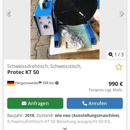
1
/
3
Schweissdrehtisch, Schweisstisch,
Protec
KT 50
990 €
Hergensweiler
398 km
Festpreis zzgl. MwSt.
Anfragen
Anrufen
Baujahr:
2018
, Zustand:
wie neu (Ausstellungsmaschine)
,
Schweissdrehtisch KT 50 Belastung waagrecht 50 KG,
gekippt 25 KG Stromaufnahme 220V, 50 Hz