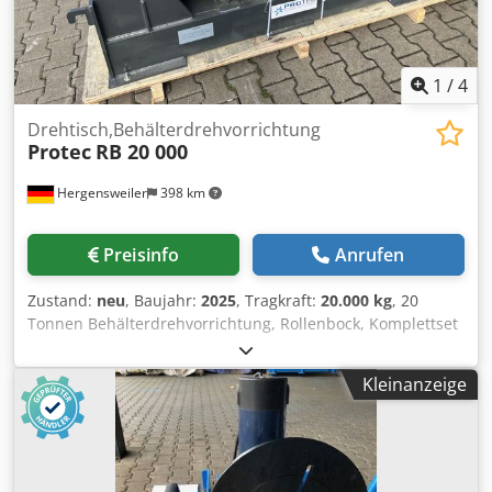
4 solche Zellen.
1
/
4
Drehtisch,Behälterdrehvorrichtung
Protec
RB 20 000
Hergensweiler
398 km
Preisinfo
Anrufen
Zustand:
neu
, Baujahr:
2025
, Tragkraft:
20.000 kg
, 20
Tonnen Behälterdrehvorrichtung, Rollenbock, Komplettset
380 V, Geschwindigkeit stufenlos verstellbar von 200 bis
1000 mm /min. für Durchmesser von 500mm bis 4000mm
Kleinanzeige
Rollendurchmesser 300mm x 140 mm Dkjdpfxoifgu Us Ap
Aor Temperaturbeständigkeit der Auflagerollen 100°
Doppelantrieb synkron AC Motor, 380V 750 W mit Hand
und Fußfernbedienung, Komplettset