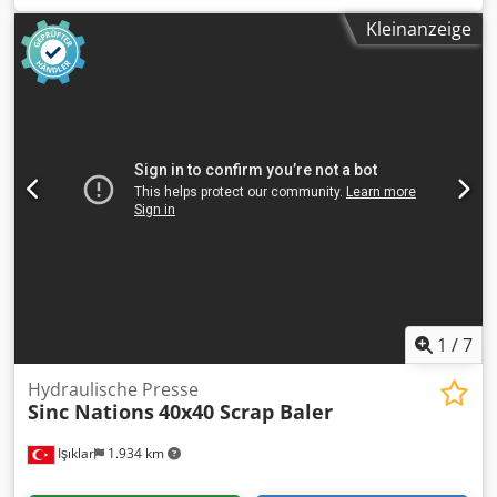
Tischdurchmesser 320mm Tischhoehe 400mm, gekippt bis
Kleinanzeige
mitte 300mm Länge 650mm, Breite 650mm Neigbereich
stufenlos ueber Kurbelgetriebemotor 0 – 90°
Geschwindigkeit 1,7 – 15 U /min Dodpfx Apjd A Etyj Aekr
Incl. Fussfernbedienung
1
/
7
Hydraulische Presse
Sinc Nations
40x40 Scrap Baler
Işıklar
1.934 km