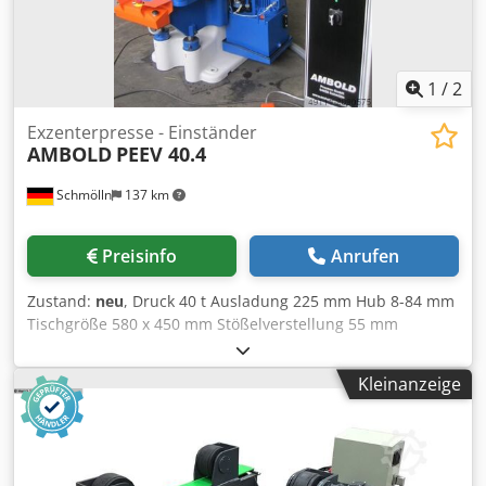
1
/
2
Exzenterpresse - Einständer
AMBOLD
PEEV 40.4
Schmölln
137 km
Preisinfo
Anrufen
Zustand:
neu
, Druck 40 t Ausladung 225 mm Hub 8-84 mm
Tischgröße 580 x 450 mm Stößelverstellung 55 mm
Hubzahl 130 Hub/min Stößelfläche 185 x 180 mm
Stößelbohrung 40 H7 mm Durchfallöffnung im Tisch 210 x
Kleinanzeige
170 mm T-Nuten 22 Aufspannplatte 570 x 450 x 65 mm
Gesamtleistungsbedarf 3,5 kW Maschinengewicht ca. 2,7 t
Raumbedarf ca. 1,4 x 1,1 x 2,1 m Djdpfx Apeb U Hwto Aekr
- hydraulische Kupplungs-Bremskombination -
Zentralschmierung Vogel - Nockenschaltwerk Balluff -