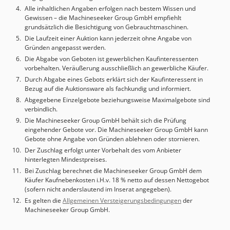
Glauben abgegeben, aber die Genauigkeit kann
Alle inhaltlichen Angaben erfolgen nach bestem Wissen und
nichtgarantiert werden. Dementsprechend werden Sie
Gewissen – die Machineseeker Group GmbH empfiehlt
keine Vertretung und Vertragsbedingungen darstellen.Wir
grundsätzlich die Besichtigung von Gebrauchtmaschinen.
empfehlen Ihnen, alle wichtigen Details zu überprüfen.
Die Laufzeit einer Auktion kann jederzeit ohne Angabe von
Gründen angepasst werden.
Die Abgabe von Geboten ist gewerblichen Kaufinteressenten
vorbehalten. Veräußerung ausschließlich an gewerbliche Käufer.
Durch Abgabe eines Gebots erklärt sich der Kaufinteressent in
Bezug auf die Auktionsware als fachkundig und informiert.
Abgegebene Einzelgebote beziehungsweise Maximalgebote sind
verbindlich.
Die Machineseeker Group GmbH behält sich die Prüfung
eingehender Gebote vor. Die Machineseeker Group GmbH kann
Gebote ohne Angabe von Gründen ablehnen oder stornieren.
Der Zuschlag erfolgt unter Vorbehalt des vom Anbieter
hinterlegten Mindestpreises.
Bei Zuschlag berechnet die Machineseeker Group GmbH dem
Käufer Kaufnebenkosten i.H.v. 18 % netto auf dessen Nettogebot
(sofern nicht anderslautend im Inserat angegeben).
Es gelten die
Allgemeinen Versteigerungsbedingungen
der
Machineseeker Group GmbH.