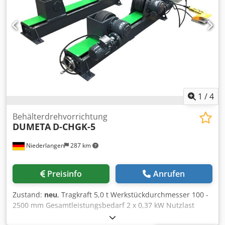
Schaltschrank mit Touchscreen - Tisch höhenverstellbar -
Fußschalter
1
/
4
Behälterdrehvorrichtung
DUMETA
D-CHGK-5
Niederlangen
287 km
Preisinfo
Anrufen
Zustand:
neu
, Tragkraft 5,0 t Werkstückdurchmesser 100 -
2500 mm Gesamtleistungsbedarf 2 x 0,37 kW Nutzlast
Antriebseinheit max. 2500 kg Nutzlast Mitlaufendeeinheit