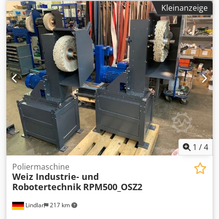
max. 2500 kg Dodpfogvwgcsx Ap Askr Drehgeschwindigkeit
Kleinanzeige
des Tisches 100 - 1000 mm/min Laufraddurchmesser 250 x
140 mm Maschinengewicht ca. 0,9 t inkl. Doppel Fußpedal
(Start-Stopp/Links-Rechts) inkl. Fernbedienung (am Kabel)
1
/
4
Poliermaschine
Weiz Industrie- und
Robotertechnik
RPM500_OSZ2
Lindlar
217 km