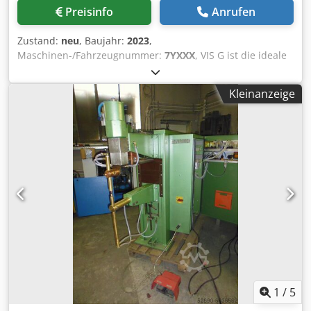
Preisinfo
Anrufen
Zustand:
neu
, Baujahr:
2023
,
Maschinen-/Fahrzeugnummer:
7YXXX
, VIS G ist die ideale
und effizienteste Lösung für die Bearbeitung von
Serienteilen wie Stanzteilen, Garnituren und Drähten, die
Kleinanzeige
vor allem für die Automobilindustrie, Metallrecycler und
die Nichteisenmetall-Umschmelzindustrie empfohlen wird.
Dksdpfx Ajmqi Akep Asr
1
/
5