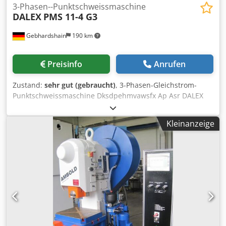
3-Phasen--Punktschweissmaschine
DALEX
PMS 11-4 G3
Gebhardshain
190 km
Preisinfo
Anrufen
Zustand:
sehr gut (gebraucht)
, 3-Phasen-Gleichstrom-
Punktschweissmaschine Dksdpehmvawsfx Ap Asr DALEX
Typ PMS 11-4 G 3 Nennleistung bei 50 % ED: 96 kVA Sek.-
Kurzschlussstrom: 44,5 kA Sek.-Leerlaufspannung: 4,72 V
Kleinanzeige
Elektrodenkraft: 100-600 daN Armausladung: 550 mm mit
Anbauschaltschrank nach VDE 0100 Hauptschalter
Synchron-Schweisssteuerung 8033 Gewicht: 740 kg