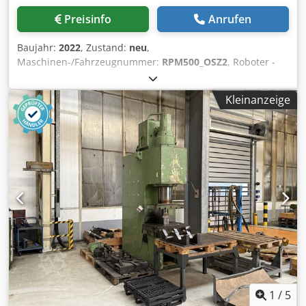
Preisinfo
Anrufen
Baujahr:
2022
, Zustand:
neu
,
Maschinen-/Fahrzeugnummer:
RPM500_OSZ2
, Roboter -
Poliermaschine RPM500_OSZ2 mit Oszillation (50 mm) und
Zustellung (100 mm) Polierscheiben DM - 1000 mm
Kleinanzeige
Antriebsleistung - 4 kW Dsdpfx Aod Dt D Iep Aokr
Absaugstützen - 100 mm Zwei Stück sind vorhanden
1
/
5