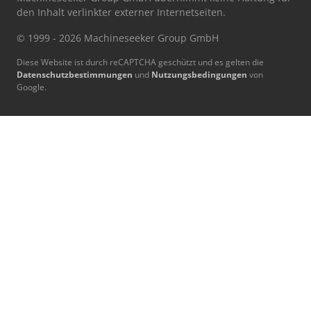
den Inhalt verlinkter externer Internetseiten.
© 1999 - 2026 Machineseeker Group GmbH
Diese Website ist durch reCAPTCHA geschützt und es gelten die
Datenschutzbestimmungen
und
Nutzungsbedingungen
von
Google.