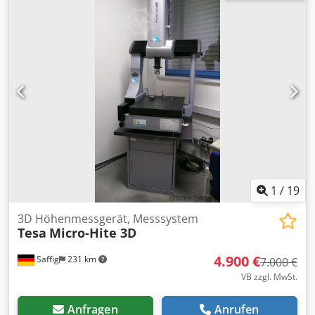
1
/
19
3D Höhenmessgerät, Messsystem
Tesa
Micro-Hite 3D
4.900 €
Saffig
231 km
7.000 €
VB zzgl. MwSt.
Anfragen
Anrufen