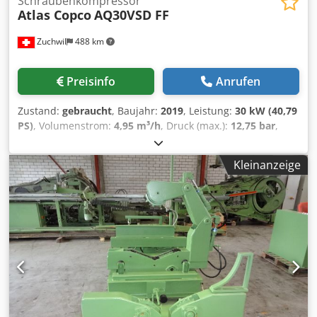
Schraubenkompressor
Atlas Copco
AQ30VSD FF
Zuchwil
488 km
Preisinfo
Anrufen
Zustand:
gebraucht
, Baujahr:
2019
, Leistung:
30 kW (40,79
PS)
, Volumenstrom:
4,95 m³/h
, Druck (max.):
12,75 bar
,
Luftkompressor Atlas Copco AQ30VSD FF Hersteller: Atlas
Copco Typ: AQ30VSD FF Baujahr: 2019 Herstellungsort:
Kleinanzeige
Belgien Maximaldruck: 12,75 bar Leistung: 30 kW
Fördervolumen: 4,95 m³/min Fördervolumenstrom: 82,5 l/s,
174,8 cfm, 4,95 m³/min Motorleistung: 40 PS
Motordrehzahl: 8600 U/min Gewicht: 702 kg
Stromversorgung: 400 V, 50 Hz, 3 Phasen Bauart: Ölfrei
ISO-Klasse: 8573-1 Class 0 Chedpfexk U Arsx Ai Soa
Steuerung: Elektronikon Graphic Ausstattung: SMARTLINK
Herkunft: Made in Belgium Für die Richtigkeit,
Vollständigkeit und Aktualität der Angaben wird keine
Gewähr übernommen.