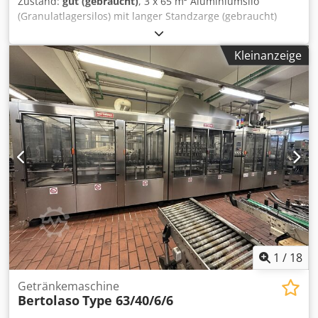
Zustand:
gut (gebraucht)
, 3 x 65 m³ Aluminiumsilo
Standzarge) 1 x Rührwerkflansch mit Rührwerk 1 x
(Granulatlagersilos) mit langer Standzarge (gebraucht)
Gewindestutzen für Temperaturmessung Unterboden: 1 x
Inhalt ca. 65.000 Ltr. Durchmesser (innen) ca. 3.000 mm
Gewindestutzen für Temperaturmessung 1 x Stutzen für
Gesamthöhe ca. 12.000 mm Schüttdichte: 0,6 kg/dm³
Grenzstandmessung 1 x Restablauf Anmerkungen: Die 5
Kleinanzeige
Konusneigung: 90 Grad Anschlüsse im Oberboden: 1
Behälter unterscheiden sich teilweise leicht in der
Entlüftungsstutzen mit Haube DN 200 1 Flanschstutzen DN
Anschlusssituation Rührwerk Rührwerk vorhanden Art des
100 Im Mantel: 1 Klappdom DN 450 1 Füllrohr nach unten
Rührwerks: Propeller Chjdpfjxw Rrpjx Ai Sja Klassifikation:
gezogen DN 80 Konus: Chedovmidyjpfx Ai Sja Der Konus
Schnellläufer Anzahl: 1 Einbau: seitlich Geschwindigkeit:
endet in einem Flansch DN 150 mit Absaugkasten
940 U/min Rührwerkleistung: 2,2 kW Länge der
ansonsten gem. Skizze und Fotos
Rührelemente: ca. 600 mm Hersteller: Stelzer
Anmerkungen: Rührwerke teilweise mit
Edelstahlabdeckung
1
/
18
Getränkemaschine
Bertolaso
Type 63/40/6/6