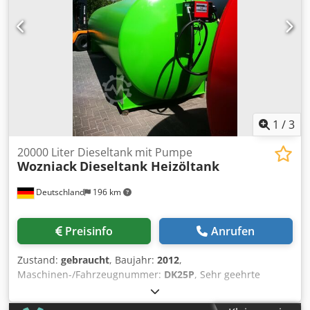
1
/
3
20000 Liter Dieseltank mit Pumpe
Wozniack
Dieseltank Heizöltank
Deutschland
196 km
Preisinfo
Anrufen
Zustand:
gebraucht
, Baujahr:
2012
,
Maschinen-/Fahrzeugnummer:
DK25P
, Sehr geehrte
Damen und Herren, wir bieten hier wie folgt an: 20 m³
Nenninhalt gebraucht, überholt (geschliffen, grundiert