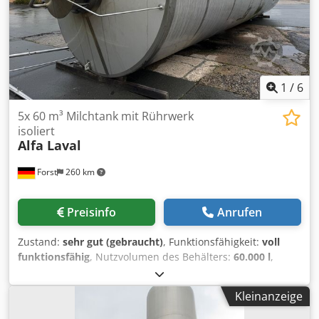
1
/
6
5x 60 m³ Milchtank mit Rührwerk
isoliert
Alfa Laval
Forst
260 km
Preisinfo
Anrufen
Zustand:
sehr gut (gebraucht)
, Funktionsfähigkeit:
voll
funktionsfähig
, Nutzvolumen des Behälters:
60.000 l
,
Gesamthöhe:
11.500 mm
, Innendurchmesser:
2.900 mm
,
Außendurchmesser:
3.000 mm
, Wandmaterial:
Edelstahl
,
Kleinanzeige
Rührwerkbehälter aus Edelstahl (V2A), isoliert (Milchtank)
Technische Daten / Maße Verfügbare Stückzahl: 5