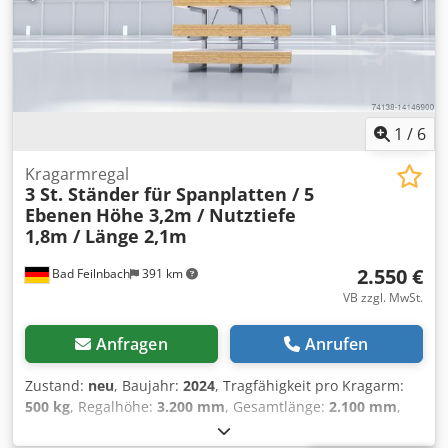
transportiert wird und es so nicht zu Stillständen im
weiteren Prozess kommt. Chsdpfxjg Rxhge Ai Sea
1
/
6
Kragarmregal
3 St. Ständer für Spanplatten / 5
Ebenen
Höhe 3,2m / Nutztiefe
1,8m / Länge 2,1m
2.550 €
Bad Feilnbach
391 km
VB zzgl. MwSt.
Anfragen
Anrufen
Zustand:
neu
, Baujahr:
2024
, Tragfähigkeit pro Kragarm:
500 kg
, Regalhöhe:
3.200 mm
, Gesamtlänge:
2.100 mm
,
Gesamthöhe:
3.200 mm
, Achsabstand:
1.000 mm
,