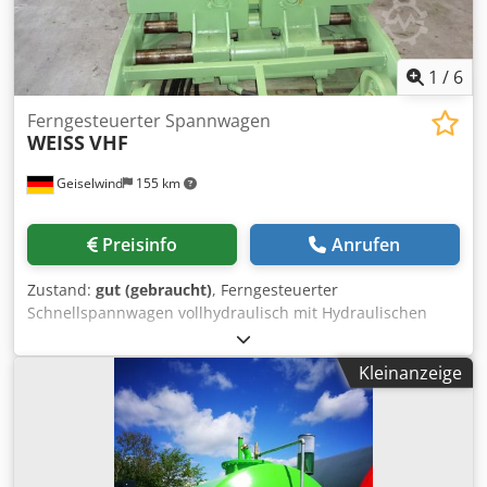
1
/
6
Ferngesteuerter Spannwagen
WEISS
VHF
Geiselwind
155 km
Preisinfo
Anrufen
Zustand:
gut (gebraucht)
, Ferngesteuerter
Schnellspannwagen vollhydraulisch mit Hydraulischen
Hilfswagen. Chjdpfjd Nqrqsx Ai Ssa Spurweite 840 mm.
Steuerpult und Elektroschaltschrank .
Kleinanzeige