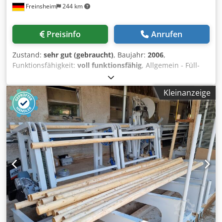
Freinsheim
244 km
Preisinfo
Anrufen
Zustand:
sehr gut (gebraucht)
, Baujahr:
2006
,
Funktionsfähigkeit:
voll funktionsfähig
, Allgemein - Füll-
und Verschliesskombinat Bertolaso Bj. 2006 - gepflegte
Anlage mit jährlicher Inspektion - Laufrichtung links/rechts
Kleinanzeige
- Leistungsbereich bis 8.000 Fl./h 63-stelliger Klammer-
Überkopfrinser - Sterilationsmedium Ozon -
Vollautomatische Sterilisation vor Füllbeginn - Zentral
verstellbare Einlaufsterne, einfacher
Einlaufschneckenaustausch 40-stelliger Vakuumfüller - mit
neuem Getriebe - zentral verstellbare Einlaufschnecken -
einfacher Einlaufschneckenaustausch - vollautomatische
Dämpfung - zentrale Höhenverstellung 6-stelliger
Naturkorkverschließer - mit separater Korkversorgung 6-
köpfiger Schraubverschliesser für BVS 30/60 und MCA 28 -
zentrale Verschlusskappenversorgung - mit zentraler
Kontrollstation - automatischer Fehlflaschenausstoß und
Sammelstation - mit vollautomatischer Sternverstellung