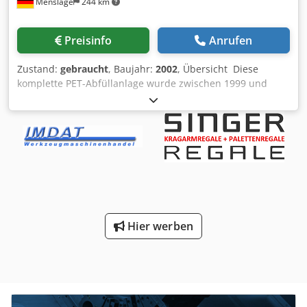
Menslage
244 km
Anlagen werden in unserem Unternehmen von
ausgewählten Mitarbeitern ausgiebig kontrolliert und
überprüft. Eine preiswerte Anlieferung auf Wunsch bieten
Preisinfo
Anrufen
wir zusätzlich an. Die Besichtigung unserer Anlagen ist
jederzeit möglich. Weitere Tankanlagen für oberirdische
Zustand:
gebraucht
, Baujahr:
2002
, Übersicht Diese
sowie unterirdische Lagerung sind in allen Grössen
komplette PET-Abfüllanlage wurde zwischen 1999 und
vorhanden und stehen zum Verkauf auf unserem Gelände.
2007 von Krones (Deutschland) und anderen europäischen
Konnten wir Sie von unserem Angebot überzeugen? Falls
Lieferanten hergestellt. Sie ist derzeit noch in Betrieb und
Sie Fragen oder Wünsche haben, rufen Sie doch einfach
wird für die Abfüllung von kohlensäurehaltigem Wasser
an, einer unserer erfahrenen Mitarbeiter berät Sie gern.
und Limonaden in 1,5-Liter-PET-Flaschen eingesetzt. Die
Wir kaufen auch jederzeit vorhandene Tankanlagen an.
Anlage hat eine Produktionskapazität von bis zu 16.000
Eine Inzahlungnahme von bestehenden Anlagen ist
Flaschen pro Stunde. Sie wurde regelmäßig gewartet und
möglich. Codpfx Aijcl Sfbs Soha Mit freundlichen Grüssen
befindet sich in gutem Zustand. Verfügbarkeit: Ende
aus Warstein Tank-& Umweltschutz Wozniack
August 2025. Technische Daten - Leistung: bis zu 16.000
Flaschen pro Stunde (basierend auf 1,5L PET-Flaschen) -
Hier werben
Formate: 1,5L PET-Flaschen (Kurzhals und Deckel) -
Flaschenmaterial: PET - Füllertyp: Isobarischer Füller -
Baujahr: zwischen 1999 und 2007 (verschiedene
Maschinen) - Verschlusstyp: Kurzhals - Etikettentyp: OPP
(Contiroll) Lieferumfang - 1 x Blasmaschine CONTIFORM
S16 | Krones | 2002 | inkl. Preformtrichter & Kühler -