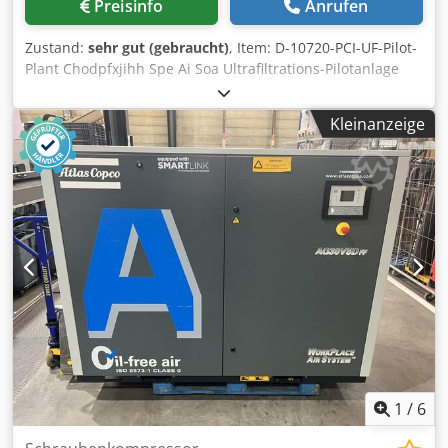
Preisinfo
Anrufen
gepackt um eine einfach Entladung zu ermöglichen. Die
Lieferung für Lagerware kann in ca. 1 Woche nach
Zustand:
sehr gut (gebraucht)
, Item: D-10720-PCI-UF-Pilot-
Bestelleingang erfolgen. Bei Aufstellung im Freien
Plant Chodpfxjihh Spe Ai Soa Ultrafiltrations-Pilotanlage
reduzieren sich die Tragkräfte um die Wind- und
APV Typ PCI-UF 50-100 einschließlich Pumpen,
Schneelast. Der Untergrund muss aus Beton, eben und
Wärmetauscher, Vorrichtungen, Rohre und anderes
dübelfähig sein sowie die wirkenden Lasten aufnehmen
Kleinanzeige
Zubehör. Laboranlage
können. Bodenbeschaffenheit und Tragfähigkeit sowie die
eventuell erforderlichen behördlichen Genehmigungen
sind durch den Kunden zu prüfen und zu gewährleisten.
Die Regalständer sind bauseits im Boden zu verankern,
eine Verankerung an der Wand ist nicht notwendig und
nicht empfohlen. Laut Berufsgenossenschaft wird
empfohlen, dass die Regalständer auf der obersten
Lagerebene mindestens 500 mm Überstand zur
Ständeroberkante vorweisen.
1
/
6