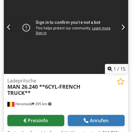
1
/
15
Ladepritsche
MAN
26.240 **6CYL-FRENCH
TRUCK**
Herentals
395 km
Preisinfo
Anrufen