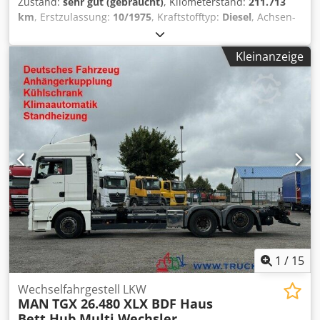
Zustand:
sehr gut (gebraucht)
, Kilometerstand:
211.713
km
, Erstzulassung:
10/1975
, Kraftstofftyp:
Diesel
, Achsen-
Konfiguration:
6x4
, Kraftstoff:
Diesel
, Farbe:
Blau
,
Fahrerkabine:
Fahrerhaus
, Getriebetyp:
mechanisch
,
Kleinanzeige
Federung:
Blatt
, Gesamtlänge:
10.250 mm
, Gesamtbreite:
2.470 mm
, Gesamthöhe:
3.660 mm
, Laderaumlänge:
6.700
mm
, Baujahr:
1975
, Ausstattung:
Kran
, = Weitere Optionen
und Zubehör = - PTO = Weitere Informationen =
Technische Informationen Zylinderzahl: 6
Achskonfiguration Federung: Blattfederung Vorderachse:
Gelenkt Hinterachse 1: Doppelbereift; Reduzierung:
Ausenplanetenachsen Hinterachse 2: Doppelbereift;
Reduzierung: Ausenplanetenachsen Dsdpfow Nkqwsx
Acfskr Gewichte Leergewicht: 12.160 kg Zuladung: 13.840
kg zGG: 26.000 kg Zustand Technischer Zustand: sehr gut
Optischer Zustand: sehr gut Finanzielle Informationen
Preis: Auf Anfrage Weitere Informationen Wenden Sie sich
an Thierry Leemans, um weitere Informationen zu
1
/
15
erhalten.
Wechselfahrgestell LKW
MAN
TGX 26.480 XLX BDF Haus
Bett Hub Multi Wechsler