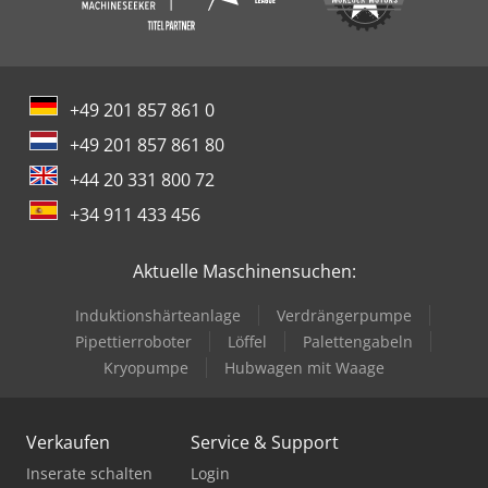
LKW finden Sie auf unserer Homepage unter Wir sprechen
folgende Sprachen: Deutsch, Englisch, Polnisch, Türkisch
Hinweis: Wir bieten und empfehlen dringend eine
Besichtigung und Prüfung der Ware, damit über die
Beschaffenheit und Eignung beim Käufer keine falschen
+49 201 857 861 0
Vorstellungen entstehen. Besichtigung und Prüfungen
+49 201 857 861 80
sind jederzeit nach Terminabsprache möglich und
ausdrücklich erwünscht. Alle Angaben sind ohne Gewähr.
+44 20 331 800 72
Für Irrtümer und fehlerhafte Angaben im Angebot wird
+34 911 433 456
nicht gehaftet. Der Käufer ist verpflichtet sich
selbstständig von Zustand und Ausstattung der Ware
/Fahrzeuge zu überzeugen. Änderungen, Zwischenverkauf
Aktuelle Maschinensuchen:
und Irrtümer vorbehalten. - .
Induktionshärteanlage
Verdrängerpumpe
Pipettierroboter
Löffel
Palettengabeln
Kryopumpe
Hubwagen mit Waage
Verkaufen
Service & Support
Inserate schalten
Login