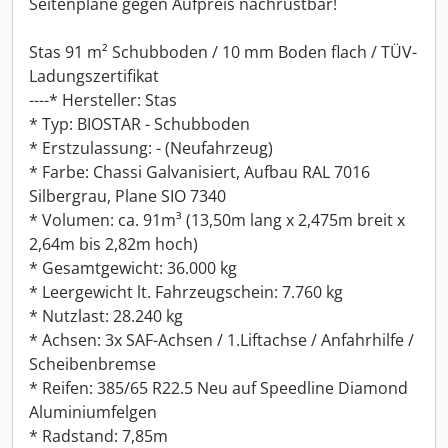
Seitenplane gegen Aufpreis nachrüstbar!
Stas 91 m² Schubboden / 10 mm Boden flach / TÜV-
Ladungszertifikat
----* Hersteller: Stas
* Typ: BIOSTAR - Schubboden
* Erstzulassung: - (Neufahrzeug)
* Farbe: Chassi Galvanisiert, Aufbau RAL 7016
Silbergrau, Plane SIO 7340
* Volumen: ca. 91m³ (13,50m lang x 2,475m breit x
2,64m bis 2,82m hoch)
* Gesamtgewicht: 36.000 kg
* Leergewicht lt. Fahrzeugschein: 7.760 kg
* Nutzlast: 28.240 kg
* Achsen: 3x SAF-Achsen / 1.Liftachse / Anfahrhilfe /
Scheibenbremse
* Reifen: 385/65 R22.5 Neu auf Speedline Diamond
Aluminiumfelgen
* Radstand: 7,85m