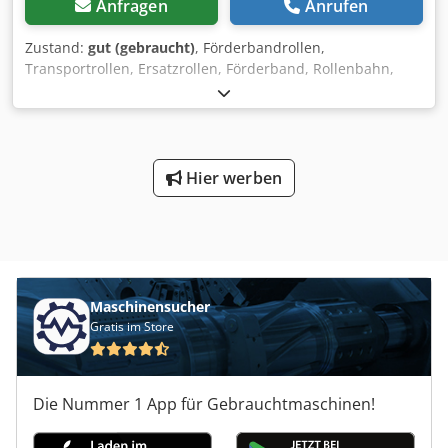
Anfragen
Anrufen
Zustand:
gut (gebraucht)
, Förderbandrollen,
Transportrollen, Ersatzrollen, Förderband, Rollenbahn,
Tragrollen -Transportrolle: Durchmesser 240 mm -
Transportbreite: 1150 mm Dedoltrfbopfx Ahlowa -Welle:
Aufnahmen Ø50 x 185 mm -Anzahl: 1 Stück vorhanden -
Abmessung ges.: Ø 240 x 1520 mm -Gewicht: 88 kg
Hier werben
Maschinensucher
Gratis im Store
Die Nummer 1 App für Gebrauchtmaschinen!