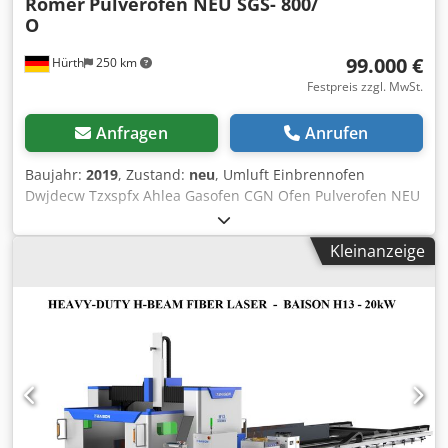
Romer
Pulverofen NEU SGS- 800/
O
99.000 €
Hürth
250 km
Festpreis zzgl. MwSt.
Anfragen
Anrufen
Baujahr:
2019
, Zustand:
neu
, Umluft Einbrennofen
Dwjdecw Tzxspfx Ahlea Gasofen CGN Ofen Pulverofen NEU
SGS- 800/ O Gema Optiflex Breite 2500 mm Hoehe 2500
mm Tiefe 12500 mm direkt vom Hersteller. Mehr
Kleinanzeige
Informationen unter Romer-Deutschland