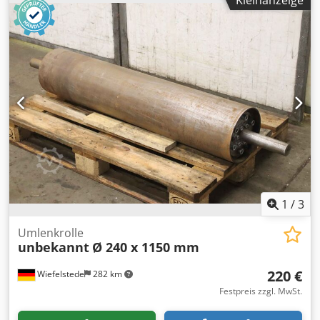
Kleinanzeige
Zieltemperatur in definierter Zeit erreichen • Gewünschte
Zeit halten • Gesteuerte Rückkühlung auf Zieltemperatur •
Automatische Benachrichtigungen bei Prozessereignissen
➖➖➖➖➖ ✳️ Behalten Sie Ihre Liquidität! Wir bieten
verschiedene Finanzierungsmodelle an. Kontaktieren Sie
uns gerne für Leasing-, Mietkauf- oder
Ratenzahlungsoptionen. ➖➖➖➖➖ Sondermaße oder
individuelle Ausführungen sind auf Anfrage möglich.
Gerne planen wir eine passende Lösung für Ihre Werkstatt.
Jetzt anfragen – machen Sie Ihr Unternehmen fit für
professionelle Pulverbeschichtung!
1
/
3
Umlenkrolle
unbekannt
Ø 240 x 1150 mm
220 €
Wiefelstede
282 km
Festpreis zzgl. MwSt.