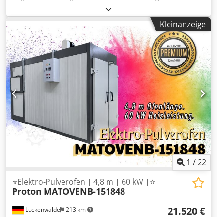
Drehautomaten Schütte - Pittler 1X für Bis 36 mm 1 X für
bis 42 mm 1X für bis 50 mm 1X Stoßkopf Dwedpfxstthkds
Kleinanzeige
Ahloa Komplett mit Grundplatte und Antribswelle .
1
/
22
⭐Elektro-Pulverofen | 4,8 m | 60 kW |⭐
Proton
MATOVENB-151848
21.520 €
Luckenwalde
213 km