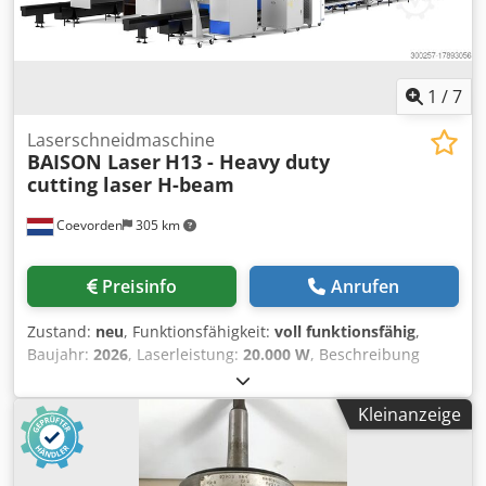
1
/
7
Laserschneidmaschine
BAISON Laser
H13 - Heavy duty
cutting laser H-beam
Coevorden
305 km
Preisinfo
Anrufen
Zustand:
neu
, Funktionsfähigkeit:
voll funktionsfähig
,
Baujahr:
2026
, Laserleistung:
20.000 W
, Beschreibung
BAISON H13 (12 Meter) (20 kW) SCHWERLAST-
FASERLASERSCHNEIDMASCHINE FÜR H-BALKEN UND
Kleinanzeige
BLECHE, BRÜCKENBAUWEISE MIT ±90° FASENKOPF Die
Maschine eignet sich für Bleche sowie H- und U-Profile
und ermöglicht das Schneiden von verschiedenen Formen