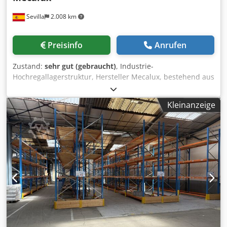
Sevilla
2.008 km
Preisinfo
Anrufen
Zustand:
sehr gut (gebraucht)
, Industrie-
Hochregallagerstruktur, Hersteller Mecalux, bestehend aus
6 vollständig begehbaren Ebenen. Ca. 80-100 m² pro
Ebene (insgesamt ca. 500-600 m² begehbare Fläche).
Kleinanzeige
Merkmale: 6 begehbare Ebenen mit Boden aus
Metallblech Integrierte Beleuchtung pro Ebene Perimeter-
Auffanggitter Sicherheitsgeländer an den Rändern
Zugangstreppen zwischen den Ebenen Integriertes
seitliches Palettenregal Gesamthöhe ca. 12-15 m Zustand:
gebraucht, gut erhalten, aktuell montiert und in Betrieb.
Standort: Sevilla (Spanien). Vor-Ort-Besichtigung nach
Terminvereinbarung möglich. Codoy R Eg Depfx Agnjrf
Demontage, Transport und Wiederaufbau erfolgen auf
Kosten des Käufers. Sofort verfügbar.