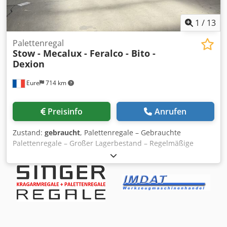
1
/
13
Palettenregal
Stow - Mecalux - Feralco - Bito -
Dexion
Eure
714 km
Preisinfo
Anrufen
Zustand:
gebraucht
, Palettenregale – Gebrauchte
Palettenregale – Großer Lagerbestand – Regelmäßige
Wareneingänge – Lieferung in Frankreich & Europa Als
Spezialist für gebrauchte Industrie-Regale bieten wir eine
große Auswahl an Palettenregalen für Lager,
Logistikzentren, Werkstätten, Geschäfte und
Industriegebäude. Dank unserer regelmäßigen
Wareneingänge verfügen wir über einen großen Bestand
an bereits demontierten, geprüften und versandbereiten