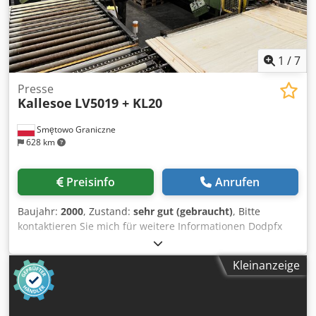
1
/
7
Presse
Kallesoe
LV5019 + KL20
Smętowo Graniczne
628 km
Preisinfo
Anrufen
Baujahr:
2000
, Zustand:
sehr gut (gebraucht)
, Bitte
kontaktieren Sie mich für weitere Informationen Dodpfx
Ask Nn Iloklokr
Kleinanzeige