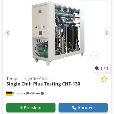
Aluminiumkonstruktionen auf Gehrung - Herstellung von
Dksdeinunqopfx Aklor
Fenstern und Türen - Herstellung von Jalousien, Rollläden
und Möbeln - Herstellung von Aluminium-Fertigteilen -
Herstellung von Aluminiumfassaden
1
/
1
Temperiergerät/ Chiller
Single
Chill Plus Testing CHT-130
Hochdorf
284 km
Preisinfo
Anrufen