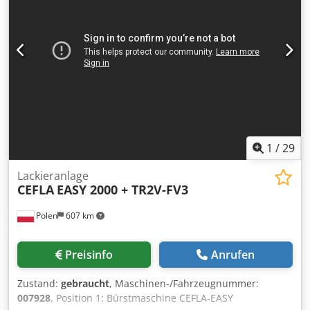
1
/
29
Lackieranlage
CEFLA
EASY 2000 + TR2V-FV3
Polen
607 km
Preisinfo
Anrufen
Zustand:
gebraucht
, Maschinen-/Fahrzeugnummer:
007928
, Position 1: Bürstmaschine CEFLA-EASY