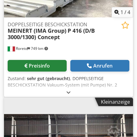
1
/
4
DOPPELSEITIGE BESCHICKSTATION
MEINERT (IMA Group)
P 416 (D/B
3000/1300) Concept
Roreto
749 km
Preisinfo
Anrufen
Zustand:
sehr gut (gebraucht)
, DOPPELSEITIGE
BESCHICKSTATION Vakuum-System (mit Pumpe) Nr. 2
Vertikalen Tragsäulen der oberen Tragbalken Nr. 1
Horizontal oberen Tragbalken (wobei der Schlitten gleiten
Kleinanzeige
auf) Nr. 1 Motorisierte Schlitten mit horizontalen
Metallarme Ext. Rollenbahn (am Boden) für die Eingabe
des Stapels von Platten auf Beschickstation Ext.
motorisierte Rollebahn (Empfangsplatten aus
Beschickstation) Elektrische Schalttafel trenn Perimeter-
Sicherheitsgitter mit Sicherheitsteppichern