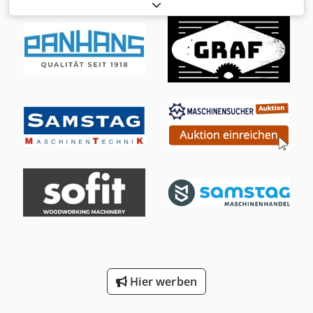
2000 + TR2V-FV3 Djdpfxswu Acke Aklokr Position 2:
Macchina verniciatrice CEFLA-EASY 2000 + TR2V-FV3
Position 3: Lacktrocknung CEFLA-EASY 2000 + TR2V-FV3
Hier werben