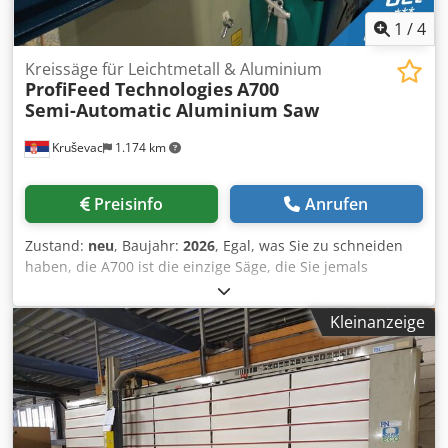
1
/
4
Kreissäge für Leichtmetall & Aluminium
ProfiFeed Technologies
A700
Semi-Automatic Aluminium Saw
Kruševac
1.174 km
Preisinfo
Anrufen
Zustand:
neu
, Baujahr:
2026
, Egal, was Sie zu schneiden
haben, die A700 ist die einzige Säge, die Sie jemals
brauchen werden. Mit der größten Kapazität in ihrer
Klasse und einem massiven Gehrungswinkelbereich von
Kleinanzeige
±75º ist sie für echte Gehrungsschnitte konzipiert, ohne
dass Sie Kompromisse bei der Größe der zu schneidenden
Aluminiumprofile eingehen müssen. Geeignet für den
Bündelschnitt vieler Profile auf einmal und mit hoher
Präzision. Hochgeschwindigkeitsbearbeitung von
Aluminium mit präziser SPS-gesteuerter Bewegung.