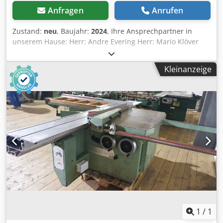
Anfragen
Anrufen
Zustand:
neu
, Baujahr:
2024
, Ihre Ansprechpartner in
unserem Hause: Herr: Andre Evering Herr: Mario Klöver
Herr: Falk Deutsch Technische Daten zum Etagenwagen:
Hersteller: LPR Typ: 600 Dodsdb N Hmjpfx Aklekr 01x
Kleinanzeige
Etagenwagen, neu Materialfarbe: blau / orange
Gesamthoehe inkl. Rollen: 2.150 mm Gesamtbreite: 1.550
mm Gesamttiefe: 600 mm Anzahl Ebenen: 03 Stck.
Bestehend aus jeweils: 02x Regalstaender, neu
Materialfarbe: blau Rahmenrofilabm.: 50 x 50 mm inkl.
Quer- u. Diagonalstreben, Metall Fussplatten, Kunststoff
Abdeckkappen Die Staender sind vormontiert
(geschraubtes Fachwerk) 2.000 mm hoch 600 mm tief 06x
Werkbanktraversen, neu Materialfarbe: orange
Ausfuehrung: Stufentraverse lichte Weite: 1.450 mm
Profilabm.: 80 x 50 mm Fachlast 300 kg bei gleichmaessig
verteilter Last 12x Sicherungsstifte, neu Zur Absicherung
der Laengstraeger gegen unbeabsichtigtes Herausheben
03 x Einlegeboeden, II. Wahl gebraucht Staerke: 22 mm
1
/
1
Abmessung: 1.430 x 545 mm 02x Doppelstop Lenkrollen