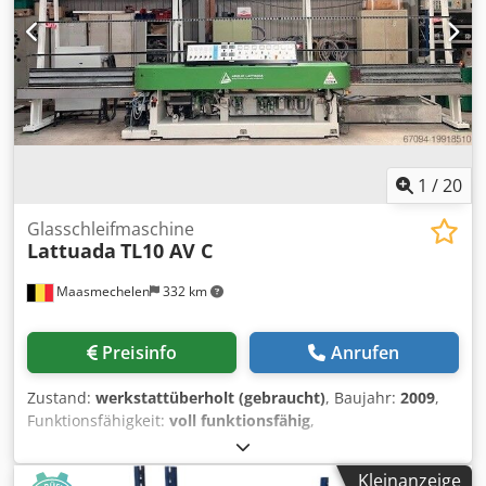
Arbeitsfähigkeit (Takten / min) 16 (ca.) Plattendicken
(min/max) mm 10 / 50 (ca.) Min. Plattenabmessungen mm
250 x 320 (ca.) Max. Plattenabmessungen mm 1300 x 3000
(ca.) Gesamtanschlusswert Kw 30 Dkodpfx Akofi Tg Heljr
1
/
20
Glasschleifmaschine
Lattuada
TL10 AV C
Maasmechelen
332 km
Preisinfo
Anrufen
Zustand:
werkstattüberholt (gebraucht)
, Baujahr:
2009
,
Funktionsfähigkeit:
voll funktionsfähig
,
Maschinen-/Fahrzeugnummer:
942
, Gesamtlänge:
9.170
mm
, Gesamtbreite:
1.635 mm
, Gesamthöhe:
3.100 mm
,
Kleinanzeige