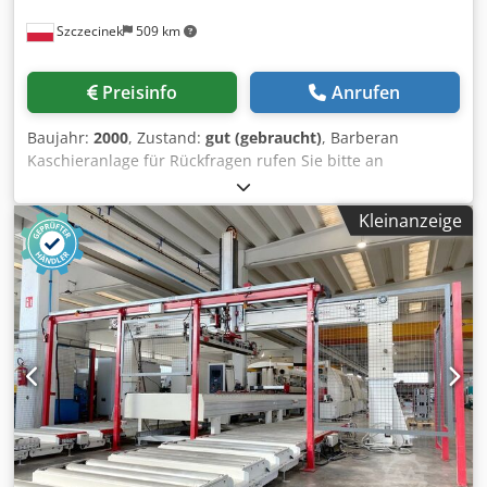
Tieftemperaturanwendung -Wassergekühlter Kondensator
Szczecinek
509 km
(luftgekühlt auf Anfrage) *OPTIONEN: -
Volumenstromregelung: bis 100l/min, >4 l/min +/- 5% vom
Meßwert -Druckregelung: 0,5 bis 4,5 bar (Regelbereich) -
Preisinfo
Anrufen
Druckluftüberwachung -Prüflingsentleerung mittels
Druckluft Dsdpfjg Ezarex Akljkr - Kühlwasser Überwachung
Baujahr:
2000
, Zustand:
gut (gebraucht)
, Barberan
-Vorlaufdruckbegrenzung -Weitere Sonderoptionen auf
Kaschieranlage für Rückfragen rufen Sie bitte an
Anfrage und nach technischer Prüfung möglich Besuchen
790800714 Linie im Dauerbetrieb maximale Kaschierbreite
Sie unserer Webseite für mehr Details oder für andere
- 1300mm min. Dicke 3mm max. Dicke 40mm Dksdpfx
Leisungsklassen. *Dieses Gerät ist konform mit den
Kleinanzeige
Aksilqvrsler maximale Länge der Elemente 2800 mm
Europäischen Richtlinien. Andere Richtlinien und Normen
Mindestlänge ca. 600mm stufenlose
sind nur erfüllt, wenn diese in der Auftragsbestätigung
Geschwindigkeitsregulierung von der Bürstenmaschine
aufgeführt sind. Diese technische Spezifikation gibt die
maximale Geschwindigkeit 20 m/min. die Linie besteht aus
Standardausstattung wieder, vom Standard abweichende
- Tommassini automatisch laden (funktioniert nicht) -
Kundenwünsche werden in Angeboten bzw.
Bürstenmaschine für oben und unten - Heizlampen vor
Auftragsbestätigungen ausgewiesen.
den Leimwalzen oben und unten - PVAC-Klebepistole -
Trockenlampen oben und unten - Bügelstahl-
Kalanderanlage - zusätzlich hat die Anlage einen
zusätzlichen Koroner für die Oberseite (Arbeit) - es ist
möglich, einseitig mit PP-Folien zu kaschieren