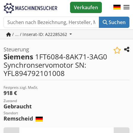
Verkaufen
Suchen
/ ... / Inserat-ID: A22285262
Steuerung
Siemens
1FT6084-8AK71-3AG0
Synchronservomotor SN:
YFL894792101008
Festpreis zzgl. MwSt.
918 €
Zustand
Gebraucht
Standort
Remscheid