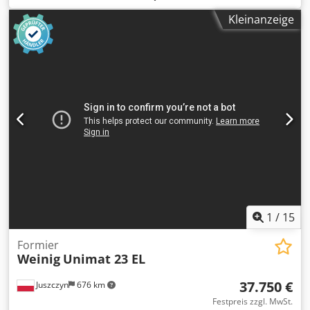
2 kW, die Maschine nach der Renovierung, Förderband in
Kleinanzeige
sehr gutem Zustand. Neuer Graphitschuh. Die Maschine
hat zwei Aggregate von unten, Kontaktwalzen Gummi erste
Welle zweite Kombianlage mit Graphitläufer. Arbeitsbreite
630 mm. Zwei Vorschubgeschwindigkeiten langsamer
schneller. Länge des Schleifbandes 1900 mm.
Pneumatische Oszillation. Spannen der Bänder
pneumatisch. Geschwindigkeit des Schleifbandes 18 m / s.
Schleifschuhe 1. Konformitätserklärung CE-Leistung 21 kW
nominal gesamt. Bearbeitungshöhe 160 mm. Maszyan hat
zwei untere Arbeitswellen. Transport Band oben System.
Csdefxpbmopfx Ah Eorf
1
/
15
Formier
Weinig
Unimat 23 EL
37.750 €
Juszczyn
676 km
Festpreis zzgl. MwSt.