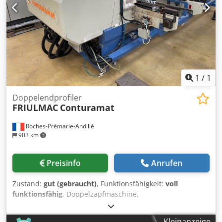
1
/
1
Doppelendprofiler
FRIULMAC
Conturamat
Roches-Prémarie-Andillé
903 km
Preisinfo
Anrufen
Zustand:
gut (gebraucht)
, Funktionsfähigkeit:
voll
funktionsfähig
, Doppelzapfmaschine,
Doppellochbohrmaschine, schrittweise Ausgestattet mit:
Codpfx Ahjw A A E Ie Esrf 1+1 Sägen 1+1 Fräsaggregat 1+1
Kleinanzeige