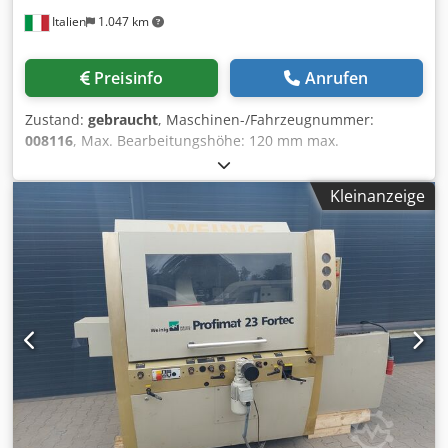
Italien
1.047 km
Preisinfo
Anrufen
Zustand:
gebraucht
, Maschinen-/Fahrzeugnummer:
008116
, Max. Bearbeitungshöhe: 120 mm max.
Vorschubgeschwindigkeit: 25 m/min Anzahl der
Arbeitswellen: 6 Crsdpfjw Iddzjx Ah Esf
Kleinanzeige