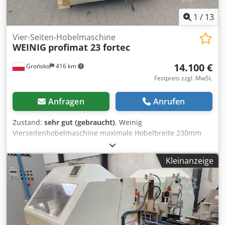
1
/
13
Vier-Seiten-Hobelmaschine
WEINIG
profimat 23 fortec
14.100 €
Grońsko
416 km
Festpreis zzgl. MwSt.
Anfragen
Anrufen
Zustand:
sehr gut (gebraucht)
, Weinig
Vierseitenhobelmaschine maximale Hobelbreite 230mm
max. Hobelhöhe 120mm Credjrigxyepfx Ah Eof 5 Köpfe,
unten-5.5KW; links und rechts-11KW, oben-11KW, unten-
Kleinanzeige
5.5KW Vorschub - 4KW voll einstellbare Köpfe elektrisch
verstellbar nach oben und unten und Hobelbreite 40mm
Spindeln Vorschub über kardanische Rollen, stufenlos
einstellbar robuste WEINIG-Hobelmaschine,
Maschinenlänge 415 cm Maschine geprüft im
Originalzustand