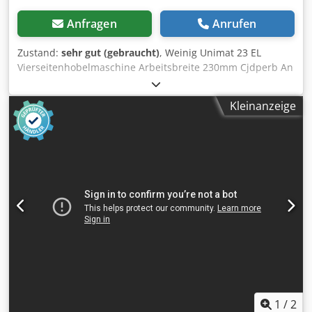
Anfragen
Anrufen
Zustand:
sehr gut (gebraucht)
, Weinig Unimat 23 EL
Vierseitenhobelmaschine Arbeitsbreite 230mm Cjdperb An
Uefx Ah Eorf Arbeitshöhe 160mm Anordnung des Kopfes:
Unten 5,5kw Rechts 4kw Links 5,5kw Rechts 4kw Oben
Kleinanzeige
11kw Unten 5,5kw Oben 7,5kw Unten 7,5kw
Vorschubgeschwindigkeit über Variator einstellbar 6-
36m/min Vorschub durch Kardanwelle angetrieben Walzen
im Tisch angetrieben Pneumatische Anschläge CE-
zertifiziert Jahr der Herstellung 2003
1
/
2