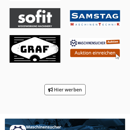
- Spindeldurchmesser [mm]: 40 - └ Spindel 3: - -
Spindeldurchmesser [mm]: 40 - └ Spindel 4: - -
Spindeldurchmesser [mm]: 40 Csdpewnig Nsfx Ah Eerf -
Einzugstischlänge [mm]: 1780 - Fördermotor [kW]: 5.2 -
Förderantrieb: Kardanantrieb - Durchmesser Absaugdüse
[mm]: 140 - Spannung [V]: 400 - Transportmaße: 2170mm x
4600mm x 1830mm (l x b x h) - Transportpakete [Stk.]: 1
Finanzielle Informationen Mehrwertsteuer: Der
angegebene Preis versteht sich zzgl. Mehrwertsteuer
Mehrwertsteuer/Differenzbesteuerung: Mehrwertsteuer
abzugsfähig für Unternehmer Lieferung und
Inzahlungnahme jederzeit möglich für alles aus dem
Industriebereich Yorick Diebels
Hier werben
Maschinensucher