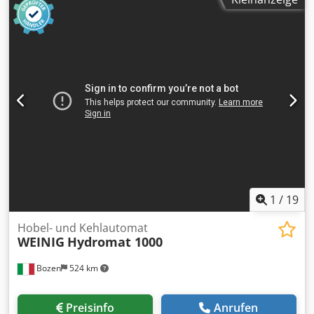
Bohraggregat Maximale Länge: 2500 mm
1
/
19
Hobel- und Kehlautomat
WEINIG
Hydromat 1000
Bozen
524 km
Preisinfo
Anrufen