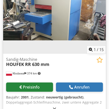
1
/
15
Sandig-Maschine
HOUFEK
RR 630 mm
Kłodawa
374 km
Preisinfo
Anrufen
Baujahr:
2001
, Zustand:
neuwertig (gebraucht)
,
Doppelaggregat-Schleifmaschine, zwei untere Aggregate 2
x7,5 kW Hauptleistung, 4 kW Vorschub, Heben und Senken