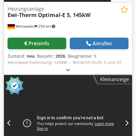
Heizungsanlage
Ewi-Therm
Optimal-E 5, 145kW
Winnweiler
256 km
Preisinfo
Anrufen
Zustand:
neu
, Baujahr:
2026
, Baugroesse: 5
Nennwaermeleistung: 145kW -- BImSchV Stufe 2 und CE
konform-- Brennraum vollstaendig schamottiert Fuer
Raeume von: 3.800 m³ (nach DIN) Brennstoff: Scheitholz,
Kleinanzeige
Spanplatten, Spaene, Spaenebriketts Brennstoffverbrauch:
35 - 40 kg/h Geblaeseluftleistung, freiblasend: 9.400
m³/Std. Credpedlhcrjfx Ah Esf Ausblasoeffnung: Ø 700mm
Rauchrohranschluss Ø 220 mm Gewicht: 1.950 kg SPS
Steuerschrank: 380 Volt