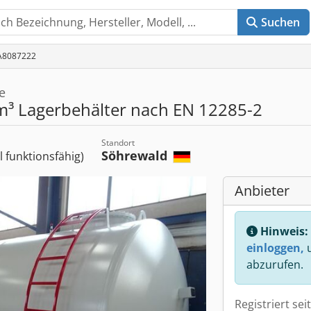
Suchen
 A8087222
e
³ Lagerbehälter nach EN 12285-2
Standort
Söhrewald
ll funktionsfähig)
Anbieter
Hinweis:
einloggen,
u
abzurufen.
Registriert sei