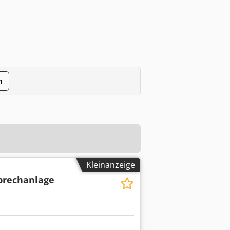
n
Kleinanzeige
brechanlage