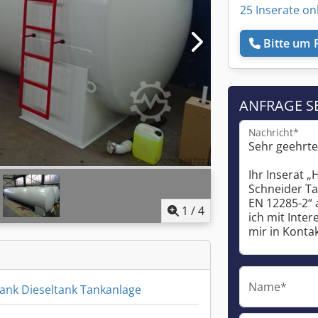
25 Inserate on
Bitte um 
ANFRAGE S
Nachricht*
1
/
4
Name*
tank Dieseltank Tankanlage