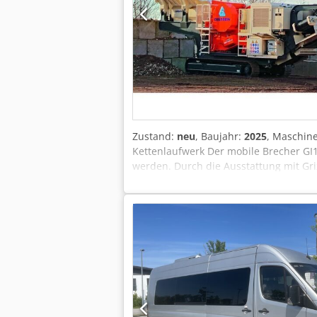
Zustand:
neu
, Baujahr:
2025
, Maschin
Kettenlaufwerk Der mobile Brecher GI1
werden. Durch die Ausstattung mit Griz
Vorsieb dagegen eignet sich die Masch
der serienmäßigen Ausstattung mit dem
Antwort auf die Anforderungen von Fac
mit \"Load Sensing \" für eine Optimi
einstellbar auch während des Brechv
Tankpumpe Magnetabscheider Garantie 
700 mm Brechspaltmaß von 45 bis 180
800 x 9600 mm 4 Zylinder Dieselmotor 
Gewicht: kg Transportlänge 12900 mm
Bauwesen, Allgemeiner Zustand: sehr g