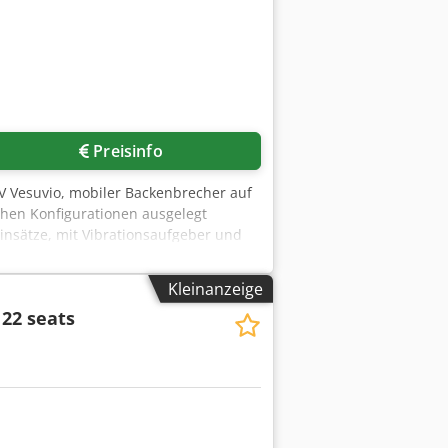
Preisinfo
V Vesuvio, mobiler Backenbrecher auf
ichen Konfigurationen ausgelegt
Einsätze, mit Vibrationsaufgeber und
nd großer Materialfeuchtigkeit. Mit
O Crsdpfx Amohd I Rzjzjf die beste
Kleinanzeige
tes HCS-System Proportionalverteiler
 22 seats
 um ca. 30%. Spaltmaß hydraulisch
n Entladehöhe 3000 mm Staubabsaugung
chnische Daten: Backenbrecher 1020 x
ieb 1020 x 1800 mm Hauptförderband
l Kettenlaufwerk 400 x 3310 mm
mationen Verwendungszweck: