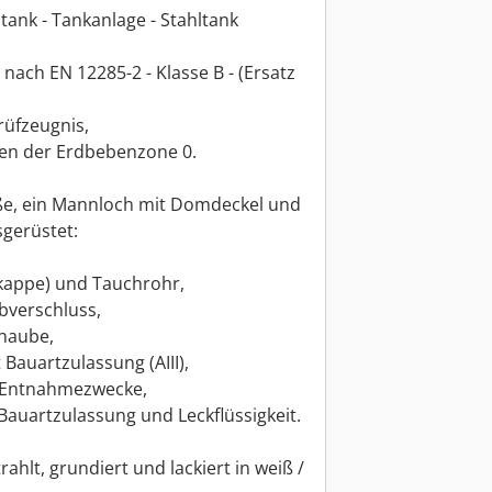
ltank - Tankanlage - Stahltank
- nach EN 12285-2 - Klasse B - (Ersatz
rüfzeugnis,
ten der Erdbebenzone 0.
füße, ein Mannloch mit Domdeckel und
gerüstet:
lkappe) und Tauchrohr,
abverschluss,
shaube,
Bauartzulassung (AIII),
r Entnahmezwecke,
Bauartzulassung und Leckflüssigkeit.
hlt, grundiert und lackiert in weiß /