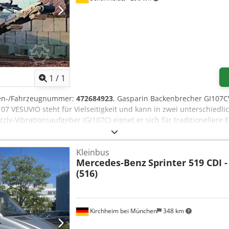
Mehr Bilder anfragen
1
/
1
en-/Fahrzeugnummer:
472684923
, Gasparin Backenbrecher GI107C
07 VESUVIO steht für Vielseitigkeit und kann in zwei unterschiedl
zly-Vibrationsaufgeber (GI107C) eignet er sich für traditionellere 
ine (GI107CV) für beschwerliche Einsätze mit hohen Feinanteilen u
 patentierten HCS-System (Hydraulic Crushing System) ist VESUVI
Kleinbus
hmann und Vermieter. Produktionsleistung: ca. 320 TO/H Patentier
Mercedes-Benz
Sprinter 519 CDI -
erung des Systems und eine Reduzierung des Kraftstoffverbrauchs
(516)
organges schnelles Blockiersystem mit Keilen und Klappzylinder
1 Jahr bis max. Betriebsstunden ab Betriebsstart der Anlage Te
 mm Aufgabebunker 5m³ - 2000 x 3960 mm Zwei-Deck Vibrationss
mit konstanter Drehzahl 82 PS/60 KW , Abgasstufe V Kontrollpane
Kirchheim bei München
348 km
 Transportbreite:2530 mm Transporthöhe 3200 mm Weitere Infor
ut, Technischer Zustand: sehr gut, Optischer Zustand: sehr gut,