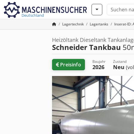
Deutschland
Lagertechnik
Lagertanks
Inserat-ID:
Heizöltank Dieseltank Tankanlag
Schneider Tankbau
50m
Baujahr
Zustand
Preisinfo
2026
Neu
(vo