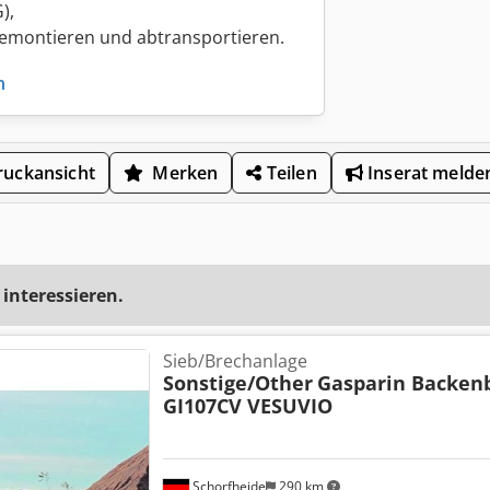
),
 demontieren und abtransportieren.
n
uckansicht
Merken
Teilen
Inserat melde
 interessieren.
Sieb/Brechanlage
Sonstige/Other
Gasparin Backen
GI107CV VESUVIO
Schorfheide
290 km