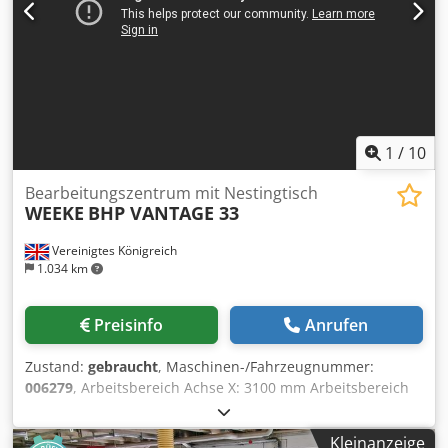
1
/
10
Bearbeitungszentrum mit Nestingtisch
WEEKE
BHP VANTAGE 33
Vereinigtes Königreich
1.034 km
Preisinfo
Anrufen
Zustand:
gebraucht
, Maschinen-/Fahrzeugnummer:
006279
, Arbeitsbereich Achse X: 3100 mm Arbeitsbereich
Achse Y: 1250 mm Arbeitsebene: Nestingtisch Djdpfekw H
Ekjx Ahpjkr Anz. kontrollierte Achsen: 3 Achsen Anzahl
Kleinanzeige