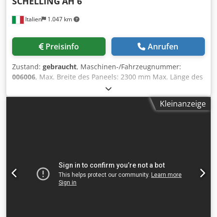
SCHELLING
AH 6
Italien
1.047 km
Preisinfo
Anrufen
Zustand:
gebraucht
, Maschinen-/Fahrzeugnummer:
006006
, Max. Breite des Paneels: 2300 mm Max. Länge des
Paneels: 4300 mm Max. Vorstand Hauptsägeblatt: 135 mm
Anzahl der Spannzangen, Längs: 7 Anzahl der
Kleinanzeige
Spannzangen, Quer: 20 zweiter flexibler Niederhalter: ja
rotierende Station: ja Dkjdou Rv Uqspfx Ahpsr