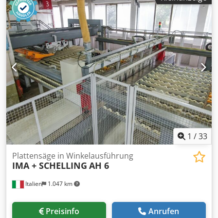
Bohrspindeln: 11 Anzahl Werkzeugplätze: 8
1
/
33
Plattensäge in Winkelausführung
IMA + SCHELLING
AH 6
Italien
1.047 km
Preisinfo
Anrufen