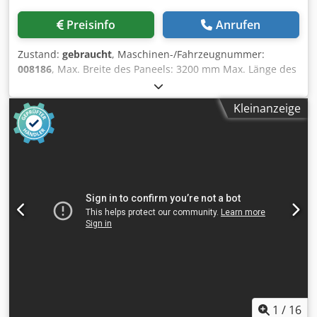
Preisinfo
Anrufen
Zustand:
gebraucht
, Maschinen-/Fahrzeugnummer:
008186
, Max. Breite des Paneels: 3200 mm Max. Länge des
Paneels: 3200 mm Max. Vorstand Hauptsägeblatt: 110 mm
Dkodpfjxaudzsx Ahpjr Anzahl der Spannzangen: 11
Kleinanzeige
1
/
16