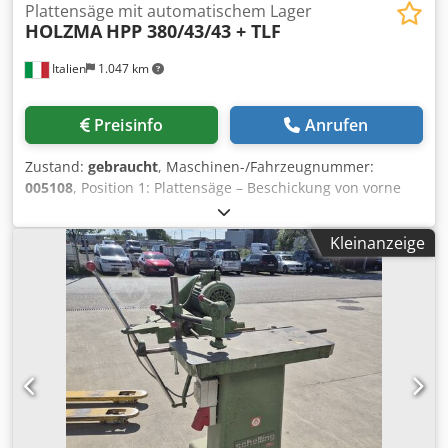
Plattensäge mit automatischem Lager
HOLZMA
HPP 380/43/43 + TLF
Italien
1.047 km
Preisinfo
Anrufen
Zustand:
gebraucht
, Maschinen-/Fahrzeugnummer:
005108
, Position 1: Plattensäge – Beschickung von vorne
HOLZMA-HPP 380/43/43 + TLF Position 2: Horizontales
Lager HOLZMA-HPP 380/43/43 + TLF Dksdpfx Ahowuck Isper
Kleinanzeige