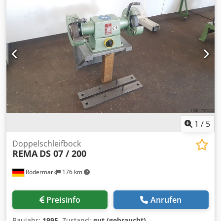
1
/
5
Doppelschleifbock
REMA
DS 07 / 200
Rödermark
176 km
Preisinfo
Anrufen
Baujahr:
1995
, Zustand:
gut (gebraucht)
,