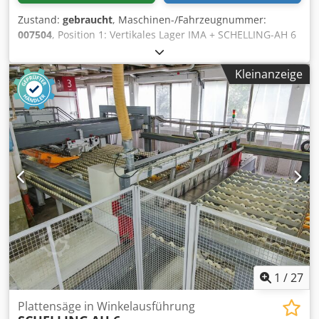
Zustand:
gebraucht
, Maschinen-/Fahrzeugnummer:
007504
, Position 1: Vertikales Lager IMA + SCHELLING-AH 6
Djdpfjwuuciex Ahpekr Position 2: Plattensäge in
Winkelausführung IMA + SCHELLING-AH 6 Position 3: Lader
Kleinanzeige
IMA + SCHELLING-AH 6
1
/
27
Plattensäge in Winkelausführung