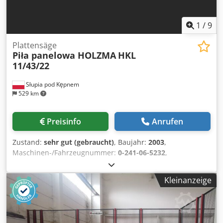
1
/
9
Plattensäge
Piła panelowa HOLZMA
HKL
11/43/22
Słupia pod Kępnem
529 km
Preisinfo
Anrufen
Zustand:
sehr gut (gebraucht)
, Baujahr:
2003
,
Maschinen-/Fahrzeugnummer:
0-241-06-5232
,
Funktionsfähigkeit:
voll funktionsfähig
, Betriebsstunden:
12.608 h
, Schnitthöhe (max.):
125 mm
, Schnittbreite (max.):
Kleinanzeige
2.200 mm
, Schnittlänge (max.):
4.300 mm
, Plattensäge
Holzma HKL11/43/22 Max. Schnittbreite: 4300 mm Max.
Schnittlänge: 2200 mm Max. Schnitthöhe: 125 mm
Dkjdpoxfvp Asfx Ahpor Die Säge ist im Dauerbetrieb, daher