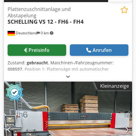
Plattenzuschnittanlage und
Abstapelung
SCHELLING
VS 12 - FH6 - FH4
Deutschland
0 km
Preisinfo
Anrufen
Zustand:
gebraucht
, Maschinen-/Fahrzeugnummer:
008597
, Position 1: Plattensäge mit automatischer
Beschickung SCHELLING-VS 12 - FH6 - FH4 Position 2:
Plattensäge – Beschickung von vorne SCHELLING-VS 12 -
Kleinanzeige
FH6 - FH4 Position 3: Automatisiertes Lager SCHELLING-VS
12 - FH6 - FH4 Dkodoy Stvpjpfx Ahpor