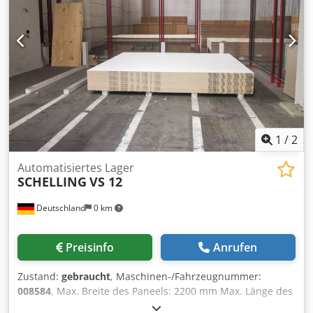
ist eine Besichtigung während des Betriebs möglich. Die
Maschine ist ab dem 02.03.2026 verfügbar.
1
/
2
Automatisiertes Lager
SCHELLING
VS 12
Deutschland
0 km
Preisinfo
Anrufen
Zustand:
gebraucht
, Maschinen-/Fahrzeugnummer:
008584
, Max. Breite des Paneels: 2200 mm Max. Länge des
Paneels: 5600 mm Djdpfx Aey Stv Ajhpskr Hebekapazität: