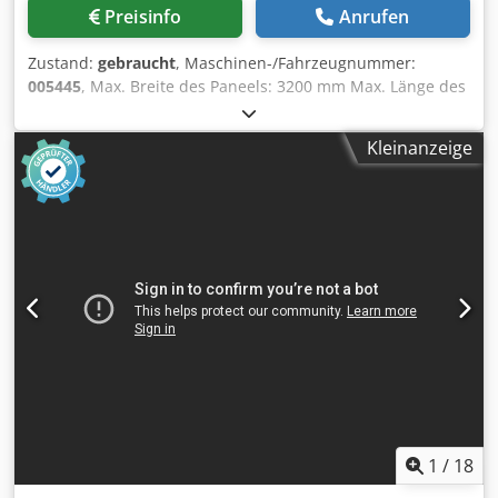
Preisinfo
Anrufen
Zustand:
gebraucht
, Maschinen-/Fahrzeugnummer:
005445
, Max. Breite des Paneels: 3200 mm Max. Länge des
Paneels: 2120 mm Max. Vorstand Hauptsägeblatt: 165 mm
Anzahl der Spannzangen, Längs: 4 Anzahl der
Kleinanzeige
Spannzangen, Quer: 9 Djdpfx Ahjiiiuyepekr rotierende
Station: ja Ladesystem für die Dünnen: ja
1
/
18