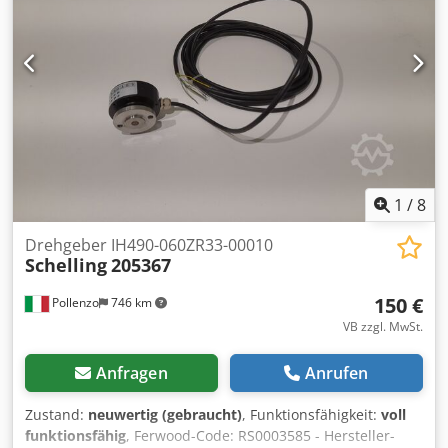
1
/
8
Drehgeber IH490-060ZR33-00010
Schelling
205367
150 €
Pollenzo
746 km
VB zzgl. MwSt.
Anfragen
Anrufen
Zustand:
neuwertig (gebraucht)
, Funktionsfähigkeit:
voll
funktionsfähig
, Ferwood-Code: RS0003585 - Hersteller-