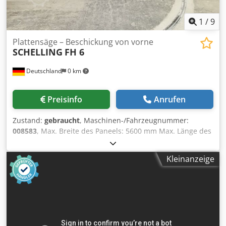
1
/
9
Plattensäge – Beschickung von vorne
SCHELLING
FH 6
Deutschland
0 km
Preisinfo
Anrufen
Zustand:
gebraucht
, Maschinen-/Fahrzeugnummer:
008583
, Max. Breite des Paneels: 5600 mm Max. Länge des
Paneels: 2200 mm Max. Vorstand Hauptsägeblatt: 135 mm
Anzahl der Spannzangen: 11 Dkedpfx Aey Stwgehpjr
Kleinanzeige