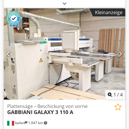
Code: 205367 - Zustand: Wie neu (Ausstellungsstück) -
Funktionalität: Voll funktionsfähig - Kompatible Maschine: -
Kleinanzeige
Bei Interesse bieten wir einen Überholungsservice an,
kontaktieren Sie uns. 1KG - 20X20X20 Dedoyrn Ufepfx
Ahpekr
1
/
4
Plattensäge – Beschickung von vorne
GABBIANI
GALAXY 3 110 A
Italien
1.047 km