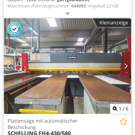
Maschinen-/Fahrzeugnummer:
044092
, Angebot 22148
Technische Daten: Dksdpfx Aoiba R Nshpjr -
Schleifscheibendurchmesser ca. 200 mm -
Kleinanzeige
Schleifscheibenbreite ca. 25 mm - Schleifscheibenbohrung
ca. 51 mm - Scheibengeschwindigkeit 1450 U/min - Antrieb
400 V / 0,7 kW - Platzbedarf ca. B 600 x H 400 x T 350 mm -
Gewicht ca. 30 kg - Konsole für Wandmontage
1
/
6
Plattensäge mit automatischer
Beschickung
SCHELLING
FH4-430/580