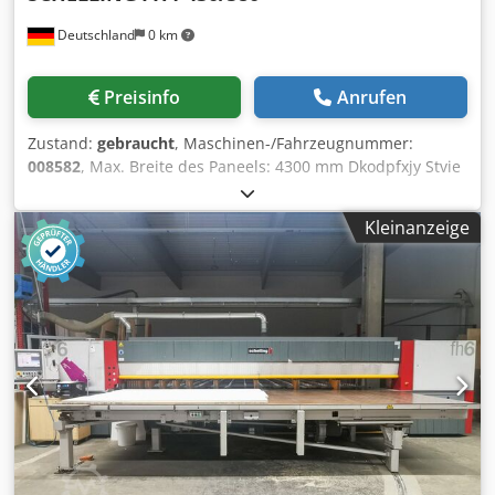
Deutschland
0 km
Preisinfo
Anrufen
Zustand:
gebraucht
, Maschinen-/Fahrzeugnummer:
008582
, Max. Breite des Paneels: 4300 mm Dkodpfxjy Stvie
Ahper Max. Länge des Paneels: 5600 mm Max. Vorstand
Hauptsägeblatt: 105 mm Anzahl der Spannzangen: 9
Kleinanzeige
rotierende Station: ja