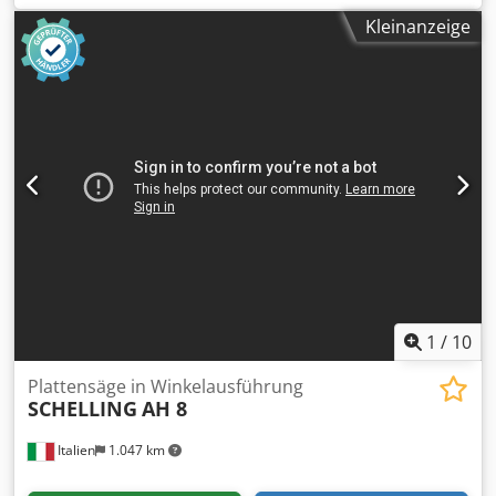
200 Kg Lagerabmessungslänge: 40000 mm
Kleinanzeige
Lagerabmessungsbreite: 12000 mm
1
/
10
Plattensäge in Winkelausführung
SCHELLING
AH 8
Italien
1.047 km