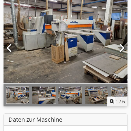
1
/
6
Daten zur Maschine