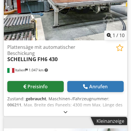
1
/
10
Plattensäge mit automatischer
Beschickung
SCHELLING
FH6 430
Italien
1.047 km
Preisinfo
Anrufen
Zustand:
gebraucht
, Maschinen-/Fahrzeugnummer:
006211
, Max. Breite des Paneels: 4300 mm Max. Länge des
Paneels: 2200 mm Max. Vorstand Hauptsägeblatt: 135 mm
Anzahl der Spannzangen: 10 zweiter flexibler Niederhalter:
Kleinanzeige
ja Dedpfjiwbfujx Ahpskr rotierende Station: ja