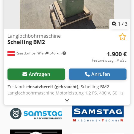
1
/
3
Langlochbohrmaschine
Schelling
BM2
1.900 €
Raasdorf bei Wien
548 km
Festpreis zzgl. MwSt.
Anfragen
Anrufen
Zustand:
einsatzbereit (gebraucht)
, Schelling BM2
Langlochbohrmaschine Motorleistung 1,2 PS, 400 V, 50 Hz
2 Geschwindigkeiten Drehzahl 2800 U/min Bohrtischgröße
650 x 330 mm Querverstellung 300 mm Dkedpfx Ahezlv S
Dopjr Tiefenverstellung 150 mm Höhenverstellung 170 mm
Tischhöhe 880 mm Gewicht ca 280 kg Preis 1900.-