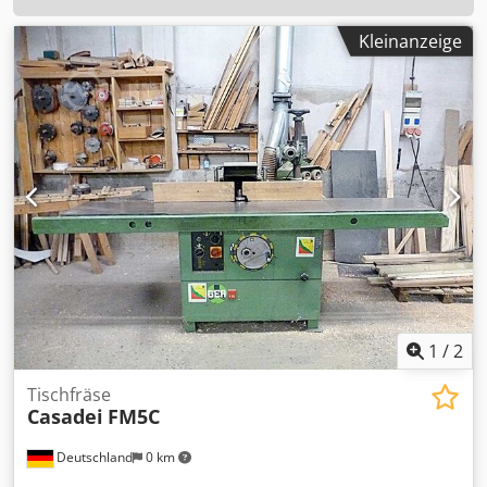
Kleinanzeige
1
/
2
Tischfräse
Casadei
FM5C
Deutschland
0 km