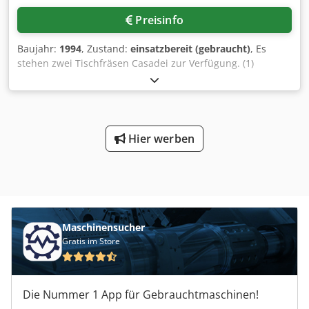
Preisinfo
Baujahr:
1994
, Zustand:
einsatzbereit (gebraucht)
, Es
stehen zwei Tischfräsen Casadei zur Verfügung. (1)
Casadei FM5L, max. Fräshöhe: 100mm, Motorleistung: 6kW,
Länge: 2540mm, Breite: 1195mm, Höhe: 1500mm, Gewicht:
ca. 950kg, Baujahr: 1992, mit Tischverlängerung. (2)
Casadei FM5C, Motorleistung: 6,8kW, Baujahr: 1994, mit
Rollwagen. Eine Besichtigung vor Ort ist möglich. Csdpfx
Hier werben
Aeurwy Nsi Djrf
Maschinensucher
Gratis im Store
Die Nummer 1 App für Gebrauchtmaschinen!