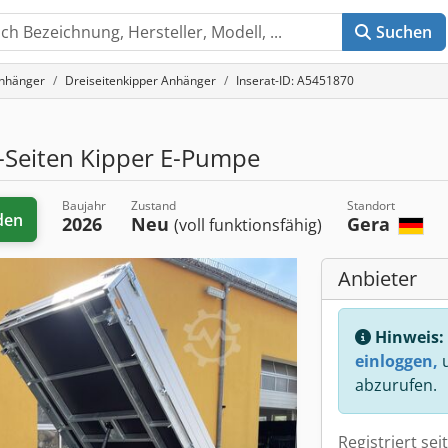
Suchen
nhänger
Dreiseitenkipper Anhänger
Inserat-ID: A5451870
-Seiten Kipper E-Pumpe
Baujahr
Zustand
Standort
den
2026
Neu
Gera
(voll funktionsfähig)
Anbieter
Hinweis:
einloggen,
u
abzurufen.
Registriert sei