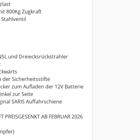
zlast
t 800Kg Zugkraft
 Stahlventil
NSL und Dreiecksrückstrahler
t
ckwärts
 der Sicherheitsstifte
ecker zum Aufladen der 12V Batterie
nkel zur Seite
inal SARIS Auffahrschiene
 PREISGESENKT AB FEBRUAR 2026
mpfer)