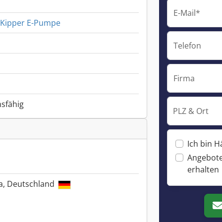
E-Mail*
n Kipper E-Pumpe
Telefon
Firma
nsfähig
PLZ & Ort
Ich bin H
Angebote
erhalten
ra, Deutschland