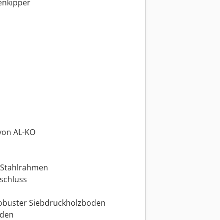
enkipper
von AL-KO
r Stahlrahmen
schluss
robuster Siebdruckholzboden
oden