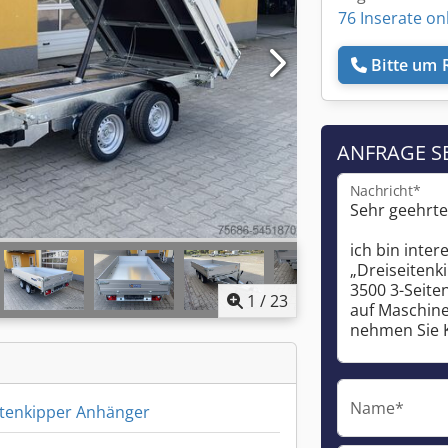
76 Inserate on
Bitte um 
ANFRAGE S
Nachricht*
1
/
23
Name*
itenkipper Anhänger