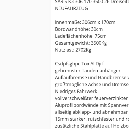
SARIS K3 306 170 3500 2E Dreiseit
NEUFAHRZEUG
Innenmaße: 306cm x 170cm
Bordwandhöhe: 30cm
Ladeflächenhöhe: 75cm
Gesamtgewicht: 3500Kg
Nutzlast: 2702Kg
Csdpfsghpc Tox Al Djrf
gebremster Tandemanhänger
Auflaufbremse und Handbremse 
größtmögliche Achse und Bremse
Niedriges Fahrwerk
vollverschweißter feuerverzinkte
Aluprofilbordwände mit Spannver
allseitig abklapp- und abnehmbar
15mm starker, rutschfester und 
zusätzliche Stahlplatte auf Holzb