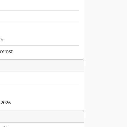
/h
bremst
.2026