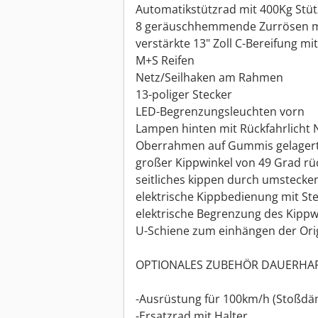
Automatikstützrad mit 400Kg Stüt
8 geräuschhemmende Zurrösen mi
verstärkte 13" Zoll C-Bereifung mit
M+S Reifen
Netz/Seilhaken am Rahmen
13-poliger Stecker
LED-Begrenzungsleuchten vorn
Lampen hinten mit Rückfahrlicht 
Oberrahmen auf Gummis gelager
großer Kippwinkel von 49 Grad rü
seitliches kippen durch umstecken
elektrische Kippbedienung mit St
elektrische Begrenzung des Kippwi
U-Schiene zum einhängen der Orig
OPTIONALES ZUBEHÖR DAUERHAFT
-Ausrüstung für 100km/h (Stoßdä
-Ersatzrad mit Halter