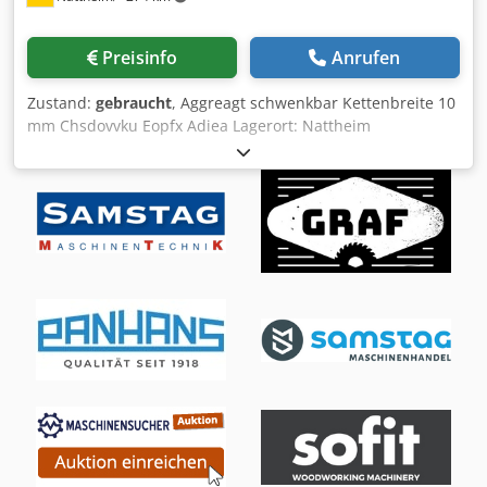
und Reinigungsmaschinen. (Siehe Bilder!) Sehr robuste
Bauweise, alle Motoren Frequenzgeregelt (Siemens)
Preisinfo
Anrufen
Drehzahlen stufenlos in Gleich.- und Gegenlauf regelbar.
Maximale Werkstückbreite ca. 410mm. Chodpfxsyaiafs
Zustand:
gebraucht
, Aggreagt schwenkbar Kettenbreite 10
Adisa Die Anlage ist in einem sehr guten Zustand wurde
mm Chsdovvku Eopfx Adiea Lagerort: Nattheim
wenig benutzt nur ca. 180 Betriebstunden und ist deshalb
als neuwertig zu bezeichnen. Diese Oberflächenmaschine
diente nur als Ausweichslinie in einer Parkettproduktion
und war nur für bestimmte Oberflächentechniken im
Einsatz, deshalb auch die wenigen Betriebsstunden, das
heist das diese Linie nur sporadisch von 2019-2022 im
Einsatz war. 2023 wurde unsere Firma verkleinert und ist
seither eingelagert bzw. sofort verfügbar und befindet sich
deshalb im fast absoluten Neuzustand! Diese Anlage
kommt aber nun bei uns nichtmehr zum Einsatz und wird
deshalb verkauft, der Neupreis dieser Linie war 2019 ca.
87t€, der jetzige Verkaufspreis ist Verhandlungssache!
Diese Oberflächenanlage kann gerne nach vorheriger
Absprache besichtigt werden. Bei Bedarf können wir zu
dieser Anlage auch noch 10Stück Trockenhordenwägen
verkaufen. (You Tube Video dient nur als Beispielvideo