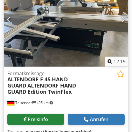
1
/
19
Formatkreissäge
ALTENDORF F 45 HAND
GUARD
ALTENDORF HAND
GUARD Edition TwinFlex
Teisendorf
405 km
Preisinfo
Anrufen
Zustand:
wie neu (Ausstellungsmaschine)
,