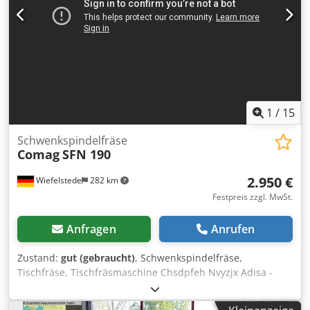
drehbar ohne Maßverstellung.
Drehzahlgeschwindigkeiten: 3000 und 6000; 4500 und
9000 Die Motorenlager wurden ca. 2003 ausgetauscht.
Zusätzlich: ELU Vorschubapparat Typ MVA 2+ mit 2
Geschwindigkeiten, Richtung Vorwärts und Rückwärts.
Transportmaß ca. 1100 x 1100 x 1800 mm Technische
Daten auf Anfrage Alle Angaben ohne Gewähr!
1
/
15
Schwenkspindelfräse
Comag
SFN 190
2.950 €
Wiefelstede
282 km
Festpreis zzgl. MwSt.
Anfragen
Anrufen
Zustand:
gut (gebraucht)
, Schwenkspindelfräse,
Tischfräse, Tischfräsmaschine Chsdpfeh Nvyzjx Adisa -
Spindelverstellung: Höhe und Winkel -schwenkbar: -3° bis
45° -Antrieb: 4,5/5,5 kW -Drehzahl: