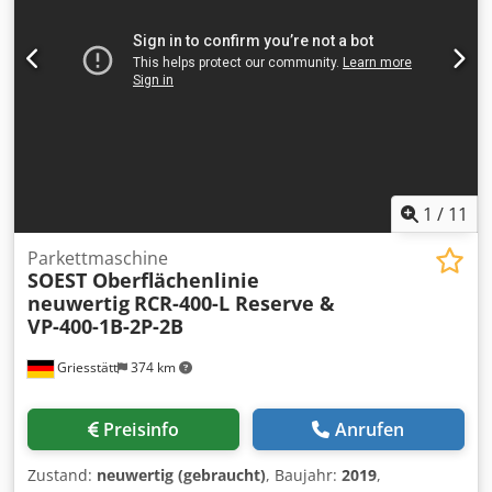
1
/
11
Parkettmaschine
SOEST Oberflächenlinie
neuwertig
RCR-400-L Reserve &
VP-400-1B-2P-2B
Griesstätt
374 km
Preisinfo
Anrufen
Zustand:
neuwertig (gebraucht)
, Baujahr:
2019
,