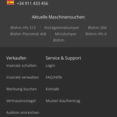
+34 911 433 456
Aktuelle Maschinensuchen:
Blohm Hfs 512
Knickgelenkdumper
Blohm 204
Blohm Planomat 408
Minidumper
Blohm Hfs 6
Blohm
Verkaufen
Service & Support
Inserate schalten
Login
Inserate verwalten
FAQ/Hilfe
Werbung buchen
Kontakt
Vertrauenssiegel
Muster-Kaufvertrag
Auktion einreichen