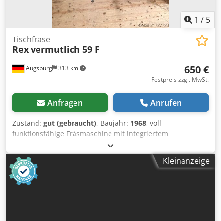
mm ALTENDORF mit Luftkissen Chedpfxozgwl Io Adioa -
Version HandGuard 2025 neu Die Maschine wir mit
1
/
5
Neugarantie 1 Jahr Gewährleistung verkauft. Die Maschine
ist zum absoluten Sonderpreis zu erwerben. Gerne
Tischfräse
machen wir Ihnen ein Angebot.
Rex
vermutlich 59 F
650 €
Augsburg
313 km
Festpreis zzgl. MwSt.
Anfragen
Anrufen
Zustand:
gut (gebraucht)
, Baujahr:
1968
, voll
funktionsfähige Fräsmaschine mit integriertem
Schiebeschlitten zur Zapfenbearbeitung Beschreibung:
Stabiler Maschinenkörper aus Guss für vibrationsarmes
Kleinanzeige
Arbeiten Schiebeschlitten für Querführungen
Höhenverstellung per Handrad Frässpindel starr
Anschlussmöglichkeit für Absaugung Fräswelle
Werkzeugaufnahme / Durchmesser 30 mm Fräswelle
Werkzeugaufnahme / Durchmesser 40 mm Cjdpfx Aey
Dctnodioha Der Anschlag ist in sich flexibel einstellbar /