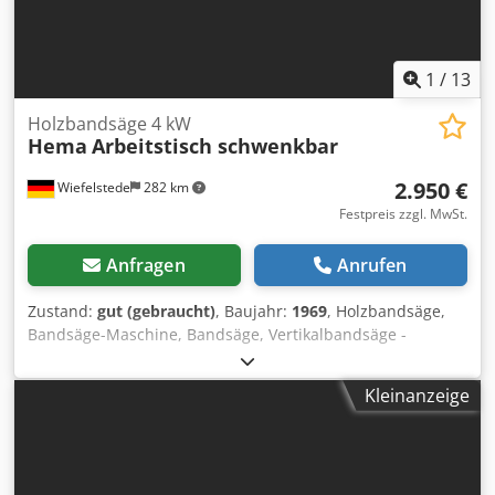
1
/
13
Holzbandsäge 4 kW
Hema
Arbeitstisch schwenkbar
2.950 €
Wiefelstede
282 km
Festpreis zzgl. MwSt.
Anfragen
Anrufen
Zustand:
gut (gebraucht)
, Baujahr:
1969
, Holzbandsäge,
Bandsäge-Maschine, Bandsäge, Vertikalbandsäge -
Hersteller: Hema Paul u. Gotthilf Heermann, Vertikal-
Bandsäge -Typ: leider ohne Typbezeichnung -Antrieb: 4 kW
Kleinanzeige
-Schnittbreite: max.785 mm Chodpfx Adjh N Thwoisa -
Schnitthöhe: max.475 mm -Sägeband: Länge 5600 mm -
Arbeitstisch: schwenkbar -Antriebsmotor mit Bremse -
Abmessungen: 1600/1020/H2430 mm -Gewicht ges.: 794 kg