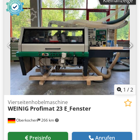
Kleinanzeige
3000/4500/6000/9000/12000 U/min -Vorschubapparat Holz-
Her 3 Rollen -Nutzlänge der Welle: 100 mm -Spindel: Ø 30
mm -max. Fräser: Ø 220 mm -Abmessungen:
1540/1100/H1520 mm -Gewicht: 962 kg
1
/
2
Vierseitenhobelmaschine
WEINIG
Profimat 23 E_Fenster
Oberkochen
266 km
Preisinfo
Anrufen