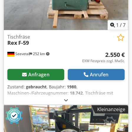
1
/
7
Tischfräse
Rex
F-59
2.550 €
Seevetal
252 km
EXW Festpreis zzgl. MwSt.
Anfragen
Anrufen
Zustand:
gebraucht
, Baujahr:
1980
,
Maschinen-/Fahrzeugnummer:
18.742
, Tischfräse mit
starrer Frässpindel Cjdjul Sfmjpfx Adijha Tischgröße 1.920
x 900 mm, Motor 6/8 kW (8/11 PS), 4 Drehzahlen
Kleinanzeige
3.000/6.000/4.500/9.000 U/min., Fräsdorn D = 30 mm mit
Morsekegel MK 5, Gewicht ca. 700 kg, ab Standort Seevetal,
Verkauf im "Ist-Zustand" wie besichtigt, ohne Transport,
Zwischenverkauf vorbehalten