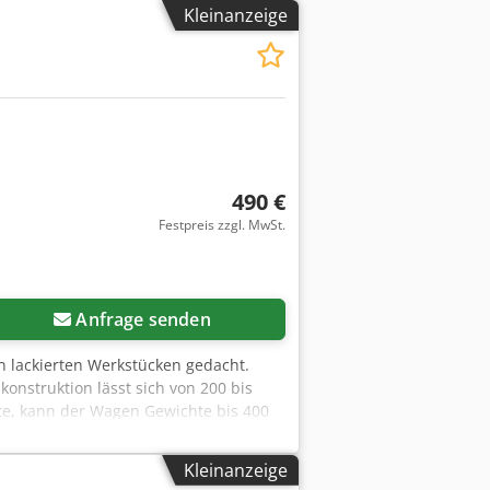
Kleinanzeige
490 €
Festpreis zzgl. MwSt.
Mehr Bilder anfragen
Anfrage senden
n lackierten Werkstücken gedacht.
onstruktion lässt sich von 200 bis
te, kann der Wagen Gewichte bis 400
 lassen sich wahlweise herausnehmen
arend zusammenstellen. Optionales
Kleinanzeige
Tiefe: 870 - 1180 mm Höhe: 1855 mm