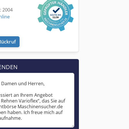
t: 2004
nline
Rückruf
ENDEN