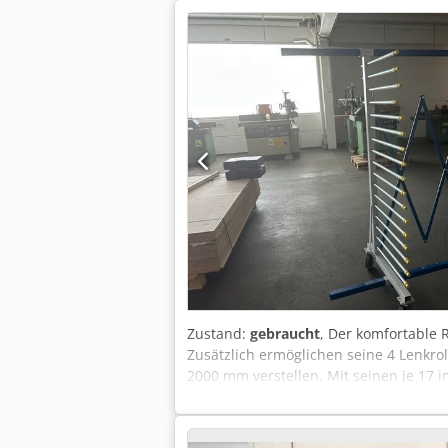
Zustand:
gebraucht
, Der komfortable 
Zusätzlich ermöglichen seine 4 Lenkro
2000 mm verstellen. Mit seinen je 17
kg bei einer gleichmäßig verteilten 
und können rückseitig wieder eingese
Zubehör - Kunststoffummantelte Aufla