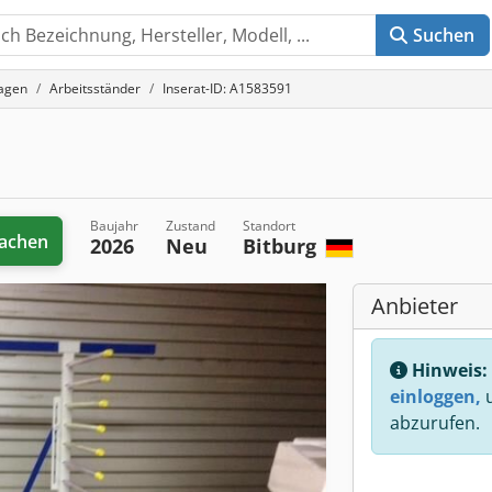
Suchen
lagen
Arbeitsständer
Inserat-ID: A1583591
Baujahr
Zustand
Standort
achen
2026
Neu
Bitburg
Anbieter
Hinweis:
einloggen,
u
abzurufen.