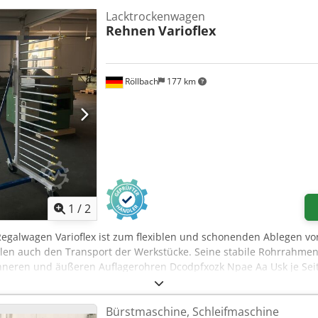
Lacktrockenwagen
Rehnen
Varioflex
Röllbach
177 km
1
/
2
Regalwagen Varioflex ist zum flexiblen und schonenden Ablegen vo
llen auch den Transport der Werkstücke. Seine stabile Rohrrahmenk
 inneren und äußeren Auflagerohren Dcodpfxozk Npae Aa Usk je Sei
Last aufnehmen. Die steckbaren inneren und äußeren Auflagerohre
tzt werden. Bei Nichtgebrauch lässt sich der Regalwagen platzsp
Bürstmaschine, Schleifmaschine
gerohre - Zusatzrechen Technische Daten: Länge: 200 - 2000 mm 