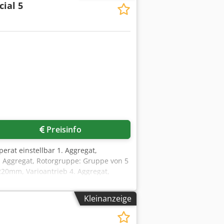
ial 5
 kg Verfügbarkeit: kurzfristig
Preisinfo
erat einstellbar 1. Aggregat,
. Aggregat, Rotorgruppe: Gruppe von 5
 220mm, Varioantrieb 4. Aggregat,
: digital Steuerung: Touchscreen
te: Gewicht:
Kleinanzeige