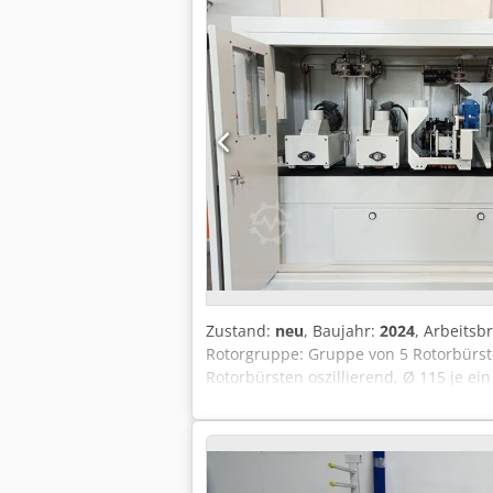
Auflagerohrlänge: 650 mm - ausgezogen
Lagerort: Röllbach
Zustand:
neu
, Baujahr:
2024
, Arbeitsb
Rotorgruppe: Gruppe von 5 Rotorbürste
Rotorbürsten oszillierend, Ø 115 je ei
Bürste: Scotch Brite Hard / Durchmess
Vorschubgeschwindigkeit: 4 - 12 m/mi