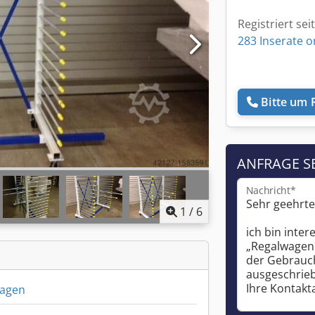
Registriert sei
283 Inserate o
Bitte um 
ANFRAGE S
Nachricht*
1
/
6
agen