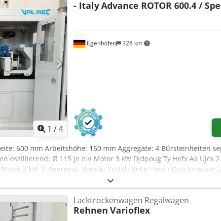
- Italy
Advance ROTOR 600.4 / Spec
 bis: 1150 mm Lichte Zwischenmaß der Rohre: 70 mm Tragkraft: 400
Egenhofen
328 km
1
/
4
reite: 600 mm Arbeitshöhe: 150 mm Aggregate: 4 Bürsteinheiten sep
n oszillierend, Ø 115 je ein Motor 3 kW Djdpoug Ty Hefx Aa Ujck 2
n Motor 3 kW 3. Aggregat, Bürste: Scotch Brite Hard / Durchmesser
er 220mm, Varioantrieb Höhenverstellung: elektrisch Höhenanzeige
n Motorleistung Vorschub: 0,37 kW Maschinenlänge: Maschinenbrei
Lacktrockenwagen Regalwagen
Rehnen
Varioflex