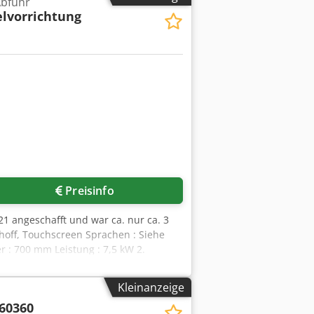
bfuhr
elvorrichtung
Preisinfo
21 angeschafft und war ca. nur ca. 3
khoff, Touchscreen Sprachen : Siehe
r : 700 mm Leistung : 7,5 kW 2.
reinheit mit Stapel-Einrichtung, links
kefx Antea Gesamtabmessungen der
Kleinanzeige
 60360