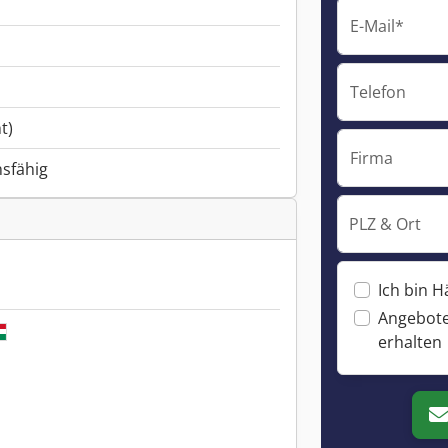
E-Mail*
Telefon
t)
Firma
nsfähig
PLZ & Ort
Ich bin H
Angebote
erhalten