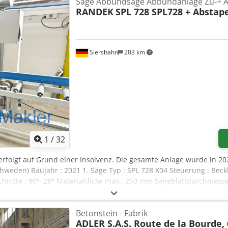
Säge Abbundsäge Abbundanlage Zu-+ A
RANDEK
SPL 728 SPL728 + Abstap
Siershahn
203 km
1
/
32
erfolgt auf Grund einer Insolvenz. Die gesamte Anlage wurde in 20
Schweden) Baujahr : 2021 1. Säge Typ : SPL 728 X04 Steuerung : Bec
schnitte : 90°–28° Materialdicke max.: 250 mm Sägeblattdurchmesse
, rechts Typ : UV130F2X05 Länge : 13 m Hubtisch : 4.000 kg 3. Abfüh
isch : 5.500 kg 4. Etikettendrucker Fabrikat : ZEBRA Chsdpjxqpq
Betonstein - Fabrik
ADLER S.A.S. Route de la Bourde,