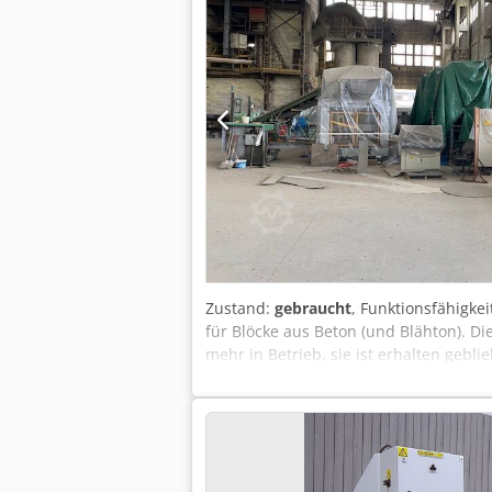
Zustand:
gebraucht
, Funktionsfähigkei
für Blöcke aus Beton (und Blähton). Di
mehr in Betrieb, sie ist erhalten gebli
Zufuhr des Rohmaterials zum Wiegebeh
Machinery (Polen, 2022, Schaufelinhal
SIGMA 1000. - Rüttelpresse SIGMA 1
Hersteller: ADLER S.A.S. Route de la 
1017/1989/2009 Fläche auf dem Brett (