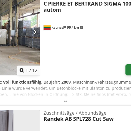
C
PIERRE ET BERTRAND SIGMA 100
autom
Kaunas
997 km
1
/
12
t:
voll funktionsfähig
, Baujahr:
2009
, Maschinen-/Fahrzeugnumme
e Linie wurde verwendet, um Betonblöcke mit Blähton zu produziere
eben. Linie von Blöcken in Ordnung: - 2 Stk. kleine Silos (mit Vibro,
älter. - Wägebehälter. - Förderer der Rohstoffzufuhr vom Wiegeb
t 1200 l, Motorleistung 18,5 kW). - Förderer für die Zuführung der
Zuschnittsäge / Abbundsäge
000: Typenbezeichnung: PIERRE ET BERTRAND SIGMA 1000 mit aut
Randek AB
SPL728 Cut Saw
Bourde, 60360 CREVECOEUR LE GRAND, Frankreich Serien-Nr./Herstel
Palette): 1130 mm x 550 mm (Länge x Breite) Höhe der Produkte - 