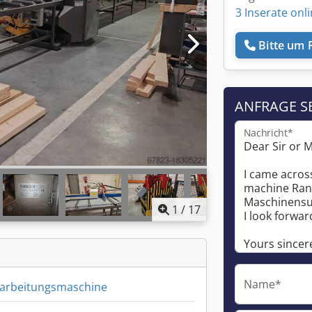
3 Inserate onl
Bitte um 
ANFRAGE S
Nachricht*
1
/
17
Name*
arbeitungsmaschine