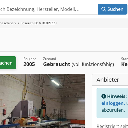
Suchen
maschinen
Inserat-ID: A18305221
Baujahr
Zustand
Sta
achen
2005
Gebraucht
Ke
(voll funktionsfähig)
Anbieter
Hinweis:
einloggen,
u
abzurufen.
Registriert sei