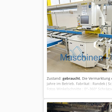
Zustand:
gebraucht
, Die Vermarktung 
Jahre im Betrieb. Fabrikat : Randek ( 
Fotos Winkelschnitte : 0°–360° Schräg
Zuführeinheit mit Abstapel-Einrichtung
Typ : IH106F1X01 Länge : 10,60 m Hubt
Anlage ca. : Länge 24 m x Breite 3 m