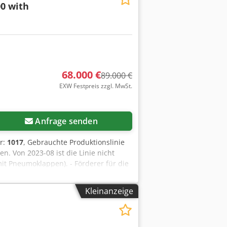
0 with
68.000 €
89.000 €
EXW Festpreis zzgl. MwSt.
Anfrage senden
r:
1017
, Gebrauchte Produktionslinie
n. Von 2023-08 ist die Linie nicht
 mit Pneumoklappen). - Förderer für die
unker zum Mischer. - Mischer FK
 Mischung vom Mischer zur Rüttelpresse
Kleinanzeige
omatischer TELEMECANIQUE-Steuerung
lungsjahr/Jahr der Renovierung -
max. 250 mm - Produktionsregal. - Vom