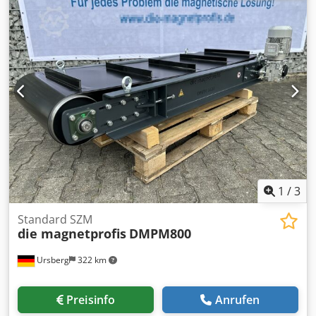
Fördervolumen: 4,95 m³/min Fördervolumenstrom: 82,5 l/s,
174,8 cfm, 4,95 m³/min Motorleistung: 40 PS
Motordrehzahl: 8600 U/min Gewicht: 702 kg
Stromversorgung: 400 V, 50 Hz, 3 Phasen Bauart: Ölfrei
ISO-Klasse: 8573-1 Class 0 Dkodpexk U Arefx Aqijr
Steuerung: Elektronikon Graphic Ausstattung: SMARTLINK
Herkunft: Made in Belgium Für die Richtigkeit,
Vollständigkeit und Aktualität der Angaben wird keine
Gewähr übernommen.
1
/
3
Standard SZM
die magnetprofis
DMPM800
Ursberg
322 km
Preisinfo
Anrufen