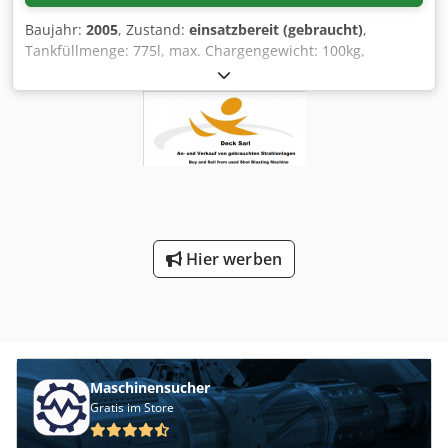
Bohrungen mit einem oder mehreren Durchmessern,
Baujahr:
2005
, Zustand:
einsatzbereit (gebraucht)
,
Außenrundschleifen und schmalen Stirnschleifen •
Tankfüllmenge: 775l, max. Chargengewicht: 100kg,
Planschleifeinrichtung, hydraulisch einschwenkbar, mit
Heizleistung: 26kW, max. Temperatur: 75°C,
automatischen Zyklen zum Schleifen von einer und
Korbdimensionen X/Y/Z: 660mm/480mm/338mm,
mehreren Planflächen sowie gestufte Planflächen
Feinfiltration Tank 1/2: 100µm/50µm.
simultan. • Elektronische Programmsteuerung mit großem
Maschinendimensionen X/Y/Z: ca.
Bedientableau mit Ampere-Meter für beide
1850mm/1400mm/1800mm, Gewicht: ca. 950kg. Die
Schleifspindeln • Riemen-Schleifspndel-Antrieb mit
Maschine wurde im Jahr 2024 überholt und seitdem nicht
eingebauter Schleifspindel und 5 Stück separaten
benutzt. Inklusive Korbrotation mit Schwenkantrieb,
austauschbaren Schleifspindeln mit diversen
automatische Wasserbefüllung und Ölabscheidung mit
Riemenscheiben in unterschiedlichen Durchmessern •
Koaleszenzabscheideeinheit und Öllauffangbehälter.
Abrichteinrichtung für beide Schleifspindeln, großer
Hier werben
Dokumentation vorhanden. Eine Besichtigung vor Ort ist
Futterschutz am Werkstückspindelstock. • HEIDENHAIN
möglich. Dkedpfxjwr Dxhj Aqijr
Digitalanzeige für die Quer-Verstellung des Werkstück-
Spindelstocks • Reichhaltiges Zubehör wie 4-Backen-
Planscheibe ca. 520 mm, 3-Backen-Futter ca. 380 mm, 3-
Backen-Futter ca. 130 mm, Riemenscheiben, Spindel-
Hülsen, Schleifscheiben-Aufnahmen, Fußschalter, •
Maschinensucher
Separates Hydraulik-Aggregat, angebauter Schaltschrank,
Gratis im Store
Kühlmitteleinrichtung mit Magnet-Abscheider Zustand :
Gut bis sehr guter Zustand ! Für alle Schleifaufgaben