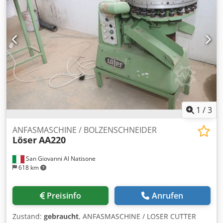
1
/
3
ANFASMASCHINE / BOLZENSCHNEIDER
Löser
AA220
San Giovanni Al Natisone
618 km
Preisinfo
Anrufen
Zustand:
gebraucht
, ANFASMASCHINE / LOSER CUTTER