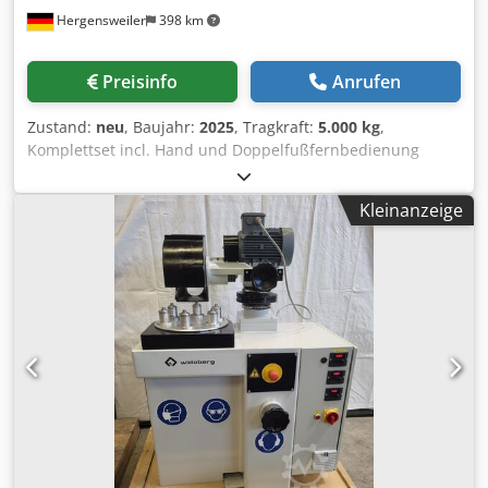
Hergensweiler
398 km
Preisinfo
Anrufen
Zustand:
neu
, Baujahr:
2025
, Tragkraft:
5.000 kg
,
Komplettset incl. Hand und Doppelfußfernbedienung
Digitalanzeige für Geschwindigkeit Hydraulische
höhenverstellung Maße: höhe gekippt min: 800mm höhe
Kleinanzeige
gekippt max: 1900mm Dedpel Dq U Usfx Aqiokr höhe
waagrecht min: 1050mm höhe waagrecht max: 2000mm
Durchmesser der Aufspannscheibe 1500mm Länge
2900mm, Breite 1400mm Gewicht 3200 Kg Geschwindigkeit
von 0,01 bis ca. 0,9 U/min. CE Zert