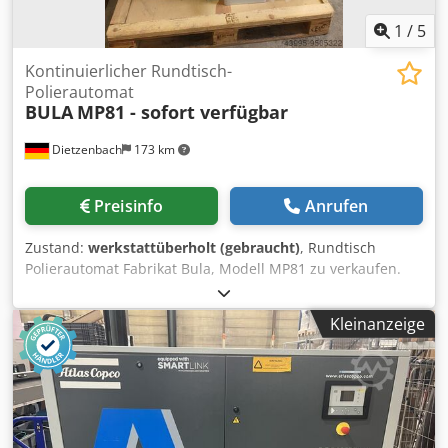
1
/
5
Kontinuierlicher Rundtisch-
Polierautomat
BULA
MP81 - sofort verfügbar
Dietzenbach
173 km
Preisinfo
Anrufen
Zustand:
werkstattüberholt (gebraucht)
, Rundtisch
Polierautomat Fabrikat Bula, Modell MP81 zu verkaufen.
Kontinuierlich umlaufender Automat zum polieren,
bürsten, schleifen und entgraten verschiedenster
Kleinanzeige
Werkstücke. 6 Werkstückaufnahmen in einem Teilkreis von
250 mm montiert. 1 Bearbeitungsstation, Antriebsleistung
2,2 kW, mit Bula Quick Lock System der Polierscheiben.
Polierwellendurchmesser 25 mm Die Maschine wurde
komplett überholt, Maschinenkörper sandgestrahlt,
grundiert, neu lackiert, neue Lager, neue Motoren, neues