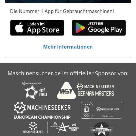
geeignet ! Bitte klicken Sie hier für ein Video der Maschine
: Lieferung : ab Lager, sofort möglich, FCA Metzingen
Die Nummer 1 App für Gebrauchtmaschinen!
Zahlung : rein netto - nach Rechnungserhalt
Mehr Informationen
Maschinensucher.de ist offizieller Sponsor von: