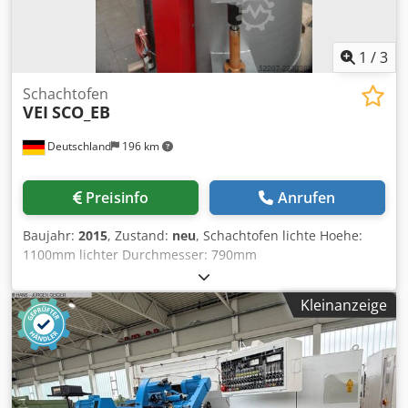
1
/
3
Schachtofen
VEI
SCO_EB
Deutschland
196 km
Preisinfo
Anrufen
Baujahr:
2015
, Zustand:
neu
, Schachtofen lichte Hoehe:
1100mm lichter Durchmesser: 790mm
Aussendurchmesser: 1560 mm Dkjdscdi D Depfx Aqisr
aeussere Hoehe (ohne Deckel): 1480mm aeussere Hoehe
Kleinanzeige
(inkl. Deckel): 2300mm elektrisch beheizt: 40 kW
Umwaelzer: 2,2 kW Drehstromanschluss: 400 V, 50 Hz
Temperatur: max. 750°C