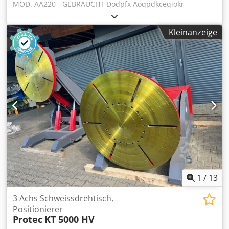
MOD. AA220 - GEBRAUCHT Dodpfx Aoqpdkceqiokr -
Kapazität 7500/1500 Dübel h - Kapazität 6-18 mm Dübel
Kleinanzeige
1
/
13
3 Achs Schweissdrehtisch,
Positionierer
Protec
KT 5000 HV