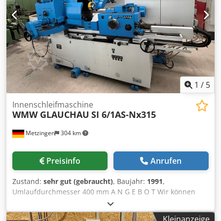
1
/
5
Innenschleifmaschine
WMW GLAUCHAU
SI 6/1AS-Nx315
Metzingen
304 km
Preisinfo
Anrufen
Zustand:
sehr gut (gebraucht)
, Baujahr:
1991
,
Umlaufdurchmesser 400 mm A N G E B O T Wir können
Ihnen ab Lager, Irrtum und Zwischenverkauf vorbehalten,
unverbindlich anbieten : WMW - GLAUCHAU Universal
Kleinanzeige