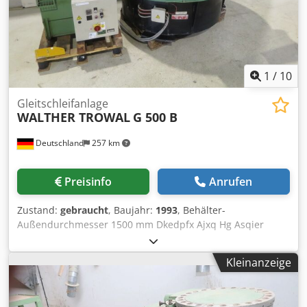
1
/
10
Gleitschleifanlage
WALTHER TROWAL
G 500 B
Deutschland
257 km
Preisinfo
Anrufen
Zustand:
gebraucht
, Baujahr:
1993
, Behälter-
Außendurchmesser 1500 mm Dkedpfx Ajxq Hg Asqier
Behälter Durchmesser/ Behälterhöhe 1500 / 500 mm
Drehzahlbereich 1500 U/min Betriebsspannung 380 V
Kleinanzeige
Volumen 300 Liter Antriebsleistung 18 kW
Maschinengewicht ca. 1,2 t Abmessungen L x B x H 1,5 x
1,6 x 1,6 m Vibrationstrockner Siehe Bilder