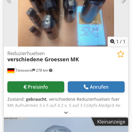
1
/
1
Reduzierhuelsen
verschiedene Groessen
MK
Tönisvorst
278 km
Preisinfo
Anrufen
Zustand:
gebraucht
, verschiedene Reduzierhuelsen fuer
MK Aufnahmen 5 x 5 auf 4 2 x. 5 auf 3 Csdpfx Aledgcd Ae
Rjha 1 x. 5 auf 2 1 x. 5 auf 1 1 x. 6 auf 4 1 x. 6 auf 5 1 x. 4
auf 3 1 x. 3 auf 2
Kleinanzeige