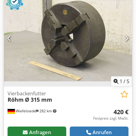
1
/
5
Vierbackenfutter
Röhm
Ø 315 mm
420 €
Wiefelstede
282 km
Festpreis zzgl. MwSt.
Anfragen
Anrufen