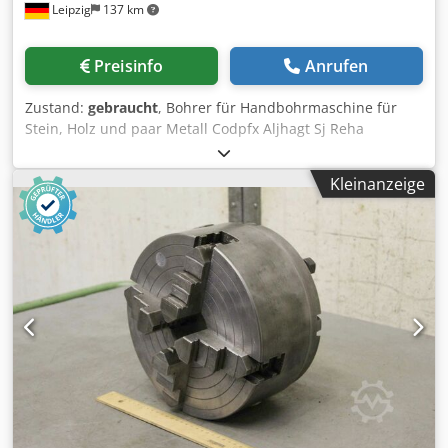
Leipzig
137 km
Preisinfo
Anrufen
Zustand:
gebraucht
, Bohrer für Handbohrmaschine für
Stein, Holz und paar Metall Codpfx Aljhagt Sj Reha
Kleinanzeige