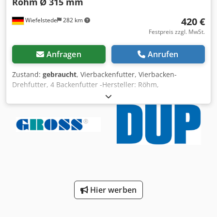
Röhm
Ø 315 mm
420 €
Wiefelstede
282 km
Festpreis zzgl. MwSt.
Anfragen
Anrufen
Zustand:
gebraucht
, Vierbackenfutter, Vierbacken-
Drehfutter, 4 Backenfutter -Hersteller: Röhm,
Vierbackenfutter Ø 315 mm Csdpfxsg I D N Is Al Rjha -
Durchlass: Ø 103 mm -Lochkreis: Ø 195 mm -Gewicht: 56
kg
Hier werben