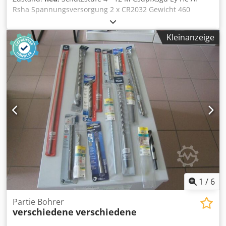
Rsha Spannungsversorgung 2 x CR2032 Gewicht 460
Gramm Abmessungen 250 x 270 x 230 mm
Kleinanzeige
1
/
6
Partie Bohrer
verschiedene
verschiedene