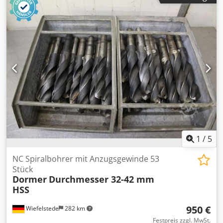
- 4-stränig mit 2 Hub-Geschwindigkeiten, Hubhöhe ca 6m,
Spurweite des Hubwerks ca 30cm (+- ein paar cm
einstellbar) Cedpfxovbck As Al Rjha mit Steuerflasche und
Anschlussstecker für die Stromversorgung Gewicht
komplett ca. 400 Kg, Anschluss an 400V 50Hz Sehr guter
Zustand, Siehe Bilder Artikelstandort ist 75053
Gondelsheim Siehe Bilder
1
/
5
NC Spiralbohrer mit Anzugsgewinde 53
Stück
Dormer
Durchmesser 32-42 mm
HSS
950 €
Wiefelstede
282 km
Festpreis zzgl. MwSt.