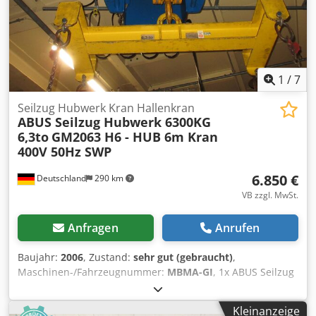
1
/
7
Seilzug Hubwerk Kran Hallenkran
ABUS Seilzug Hubwerk 6300KG
6,3to
GM2063 H6 - HUB 6m Kran
400V 50Hz SWP
6.850 €
Deutschland
290 km
VB zzgl. MwSt.
Anfragen
Anrufen
Baujahr:
2006
, Zustand:
sehr gut (gebraucht)
,
Maschinen-/Fahrzeugnummer:
MBMA-GI
, 1x ABUS Seilzug
Kran Hubwerk 6300KG 6,3to GM2063H6-201.41.063 E160 4
Stück vorhanden Nutzlast 6300KG / 6,3t Nutzlast / Hebelast
Kleinanzeige