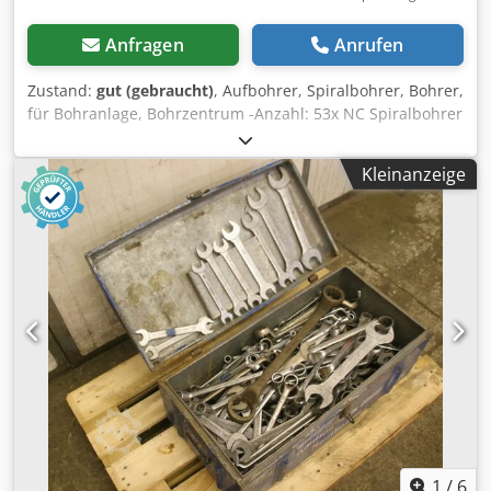
Anfragen
Anrufen
Zustand:
gut (gebraucht)
, Aufbohrer, Spiralbohrer, Bohrer,
für Bohranlage, Bohrzentrum -Anzahl: 53x NC Spiralbohrer
mit Anzugsgewinde -Durchmesser: 8x Ø32mm 9x Ø34mm
8x Ø36mm 6x Ø38mm 1x Ø39mm 8x Ø40mm 7x Ø41mm 6x
Kleinanzeige
Ø42mm -Aufnahme: MK4 -Typ: HSS -gemäß Bilder Codec
Innkepfx Al Rjha -Verkauf: nur komplett -Gewicht: 84 kg
1
/
6