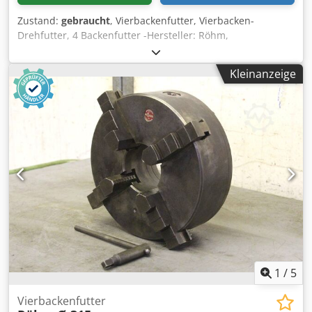
Zustand:
gebraucht
, Vierbackenfutter, Vierbacken-
Drehfutter, 4 Backenfutter -Hersteller: Röhm,
Vierbackenfutter Ø 315 mm Chsdpfx Alshhf Abj Rja -
Durchlass: Ø 105 mm -Lochkreis: Ø 235 mm / M20 -
Kleinanzeige
Aufnahme: Kurzkegel 11 -Gewicht: 56 kg
1
/
5
Vierbackenfutter