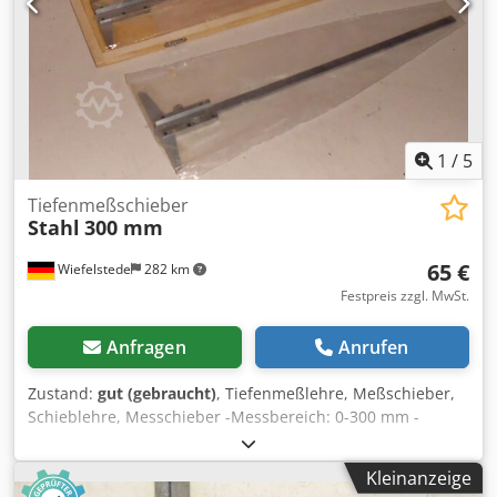
1
/
5
Tiefenmeßschieber
Stahl
300 mm
65 €
Wiefelstede
282 km
Festpreis zzgl. MwSt.
Anfragen
Anrufen
Zustand:
gut (gebraucht)
, Tiefenmeßlehre, Meßschieber,
Schieblehre, Messchieber -Messbereich: 0-300 mm -
Feinjustierung -lange Meßschenkel -Anzahl: 4x
Tiefenmeßschieber vorhanden -Preis: pro Stück Chodpfeb
Kleinanzeige
A S I Ssx Al Roa -Gewicht: 0,6 kg