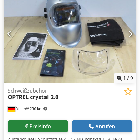
1
/
9
Schweißzubehör
OPTREL
crystal 2.0
Velen
256 km
Preisinfo
Anrufen
Zustand:
neu
, Schutzstufe 4 - 12 M Csdpfxsgu Ey He Al