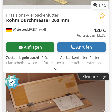
1
/
5
Präzisions-Vierbackenfutter
Röhm
Durchmesser 260 mm
420 €
Wiefelstede
281 km
Festpreis zzgl. MwSt.
Anfragen
Anrufen
Zustand:
gebraucht
, Präzisions-Vierbackenfutter, Futter,
Planscheibe, 4-Backenfutter -Hersteller: Röhm, Präzisions-
Vierbackenfutter Ø 260 mm -Durchlass: Ø 70 mm Cedpfx
Ashf Ni Eel Roha -Lochkreis: Ø 170 mm -Aufnahme:
Kleinanzeige
Kurzkegel 8 -Backen: einzeln und komplett verstellbar -
Gewicht: 39 kg