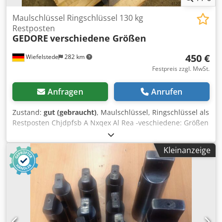
Maulschlüssel Ringschlüssel 130 kg
Restposten
GEDORE
verschiedene Größen
450 €
Wiefelstede
282 km
Festpreis zzgl. MwSt.
Anfragen
Anrufen
Zustand:
gut (gebraucht)
, Maulschlüssel, Ringschlüssel als
Restposten Chjdpfsb A Nxqex Al Rea -veschiedene: Größen
-Gewicht Werkzeug: ca. 100 kg -Hersteller: Gedore, Promat,
Rahsol -Transportkiste: 800/450/H320 mm -Gewicht inkl.
Kleinanzeige
Verpackung: 130 kg