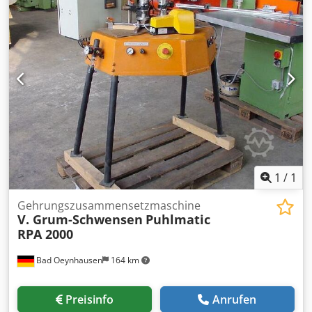
verstellbarer Winkelanschlag • Motorleistung – 4,0 kW •
Spindeldrehzahl – 5000 U/min • Spanabnahmeanzeige •
maximale Spanabnahme – 8 mm • Schalldämpferkämme
an der Welle • Motorbremse • 4-Messer-Welle,
Durchmesser 120 mm, für herkömmliche Messer • Anlauf –
Stern-Dreieck-Schaltung • Anschluss für Späneabsaugung
– Ø150 mm • Gewicht – ca. 650 kg • CE-Kennzeichnung •
Abmessungen 261 x 90 x 110 cm (L x B x H) Zusätzliche
Informationen: • sehr guter technischer Zustand • die
gezeigten Fotos entsprechen dem tatsächlichen Zustand
des angebotenen Geräts • Möglichkeit, die Maschine vor
Ort einzuschalten und zu testen.
1
/
1
Gehrungszusammensetzmaschine
V. Grum-Schwensen
Puhlmatic
RPA 2000
Bad Oeynhausen
164 km
Preisinfo
Anrufen