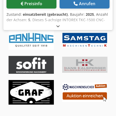
Preisinfo
Anrufen
Zustand:
einsatzbereit (gebraucht)
, Baujahr:
2025
, Anzahl
der Achsen:
5
, Dieses 5-achsige INTOREX TKC-1500 CNC-
Holzbearbeitungszentrum wurde im Jahr 2025 hergestellt.
Es verfügt über eine leistungsstarke Elektrospindel mit
einem 7,5 kW-Motor, die Drehzahlen bis zu 22.000 U/min
erreicht. Die Maschine verfügt über ein rotierendes
Werkzeugmagazin mit 8 Plätzen und eine automatische
Vorschubeinheit für Werkstücke bis zu 1500 mm Länge.
Vollständig geschlossene Schutzvorrichtungen
gewährleisten die Einhaltung der EU-Normen. Wenn Sie
auf der Suche nach einer hochwertigen
Holzbearbeitungsmaschine sind, sollten Sie die INTOREX
TKC-1500 in Betracht ziehen, die wir zum Verkauf
anbieten. Kontaktieren Sie uns für weitere Informationen.
Zusätzliche Ausrüstung • Entladeeinheit und
Teileentnahme über Förderband • Vollständig
geschlossene Schutzvorrichtungen mit pneumatisch
betätigter Fronttür • "Anti-shock"-Pneumatikzylinder zur
Vermeidung von Beschädigungen der Teile beim Entladen