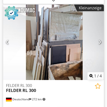
mm Spindelaufnahme MK: MK 3 Spindeldrehzahl:: 105 -
Kleinanzeige
2980 / 8step U/min Abstand Spindel/Tisch max.: min.: 350 /
max.: 950 mm Tischaufspannfläche:: 420 x 270 mm Tisch
drehbar: 360 ° Tisch schwenkbar ca.: 30° links / rechts
Bohrtischverstellung: 600 manuell mm
Säulendurchmesser: 100 mm Stromstärke: 400 V / 50 Hz A
Gesamtleistungsbedarf: 0,9 kW Maschinengewicht ca.: 180
kg Abmessung Maschine ca. LxBxH: 0,6 x 0,5 x 1,8 m
Ausstattung: Röhm Schnellspannfutter 3 - 16mm
Umschaltung für Rechts/Linkslauf zum Gewindeschneiden
*
1
/
4
FELDER RL 300
FELDER
RL 300
Deutschland
272 km