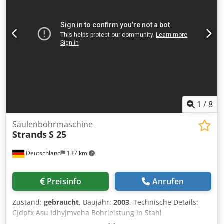
Löscheinrichtung Pulverlöscher Neupreis ca. 17.000,00
EUR Platzbedarf ca. 3600 x 1590 x 2550 mm / 4400 ohne
Trichter Lagerort 97447 Gerolzhofen, frei verladen,
unverpackt Übergabe im Istzustand wie besichtigt, ohne
Garantie und Gewährleistung
1
/
8
Säulenbohrmaschine
Strands
S 25
Deutschland
137 km
Preisinfo
Anrufen
Zustand:
gebraucht
, Baujahr:
2003
, Technische Details:
Cjdpfx Asu Idhyjmveha Bohrleistung in Stahl
(Durchmesser): 25 mm Ausladung: 255 mm Bohrhub: 140