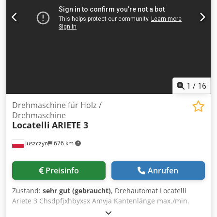
Hubgeschwindigkeit - pneumatisch gesteuerte Werkstück-
Festspannvorrichtung - Schnittauslösung über 2-
Handsteuerung, mit Schutzschild Cjdpferfudnox Amvoha -
Rollenbahnen und Anschlagsysteme auf Wunsch
1
/
16
Drehmaschine für Holz /
Drehmaschine
Locatelli
ARIETE 3
Juszczyn
676 km
Preisinfo
Anrufen
Zustand:
sehr gut (gebraucht)
, Drehautomat Locatelli
Ariete 3 Chsdpfjxhbyxsx Amvja Kantenlänge max./min.
1000/200 mm Kantenabmessungen max./min. 85 × 85/20 ×