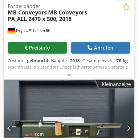
Förderbänder
MB Conveyors
MB Conveyors
PA_ALL 2470 x 500, 2018
Pegnitz
174 km
Preisinfo
Anrufen
Zustand:
gebraucht
, Baujahr:
2018
, Gesamtgewicht:
70 kg
,
Frachtbasis: ab Standort Chsdpfsthwrtox Amvsa Lieferzeit:
nach Absprache Zahlungsbedingung: 100% vor
Übernahme der Maschine, rein netto Hersteller: MB
Kleinanzeige
Conveyors Typ: PA_ALL 2470 x 500 Zustand: gebraucht
FÖRDERBAND: - Nutzlänge: 2470 mm Nutzbreite: 500 mm
Höhe min. / max.: 800 / mm Gesamtanschlussleistung: -
Sonstige Ausrüstung: PU Gurt, Lichtschranke, Abräumtaste
STEUERUNG: - Bildschirmsprachen: -
Bedienungsanleitung: - ALLGEMEINE DATEN: -
Gesamtgewicht: 70 kg Gesamtgröße L x B x H: 2,5 x 0,6 x m