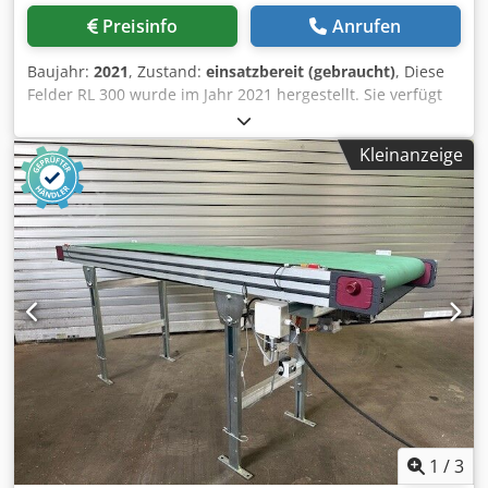
Preisinfo
Anrufen
Baujahr:
2021
, Zustand:
einsatzbereit (gebraucht)
, Diese
Felder RL 300 wurde im Jahr 2021 hergestellt. Sie verfügt
über eine neue, unbenutzte Absauganlage mit einem
maximalen Volumenstrom von 6000 m3/h und einem
Kleinanzeige
Nennvolumenstrom bei 20 m/s von 5090 m3/h. Die
Maschine verfügt über eine Filterfläche von 50 m2 und
zwei 250-Liter-Späneauffangbehälter. Der
Schalldruckpegel liegt bei 75 dB. Für weitere
Informationen über diese Maschine nehmen Sie bitte
Kontakt mit uns auf. • Volumenstrom: Max 6000 m3/h •
Nennvolumenstrom 20 m/s: 5090 m3/h Csdpjx D Ex Rsfx
Amvjha • Unterdruck am Gesamtanschluss bei 20 m/s:
2680 Pa • Absaugstutzen: Ø 300 mm • Filterfläche: 50 m2 •
Schalldruck: 75 dB • Späneauffangbehälter: 2 x 250 Liter •
Absaugstutzen kann links oder rechts montiert werden
1
/
3