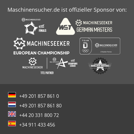
prozessor • 60gb solid state drive (ssd) • 4gb ram •
Maschinensucher.de ist offizieller Sponsor von:
Kommunikationsanschlüsse: 1 x usb front + 3 x usb, 2 x
ethernet, 1 x rs-232/422/485, 1 x vga • Audio -
eingang/ausgang • Os: windows 10 iot unternehmen -
eingebettet • Intoredit 3d - cad-cam-software für die
konstruktion von teilen und die nachbearbeitung von
bearbeitungsprogrammen Zusätzliche Informationen
Maschine noch unter Strom
+49 201 857 861 0
+49 201 857 861 80
+44 20 331 800 72
+34 911 433 456