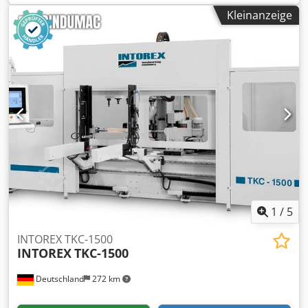
20 mm Maximale Länge des zu bearbeitenden Materials:
Kleinanzeige
120 mm mit Bohrung, 150 mm ohne Bohrung
Automatischer Materialvorschub CE-Zertifikat Vollständige
DTR-Dokumentation Hauptmotor mit 3/4 kW Zwei
Spindeldrehzahlen: 2500/3600 U/min Ölpumpenmotor: 2,2
kW Betriebsdruck: 6–8 bar
1
/
5
INTOREX TKC-1500
INTOREX
TKC-1500
Deutschland
272 km