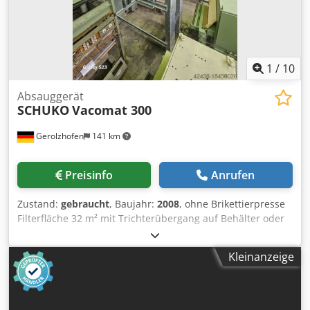
1
/
10
Absauggerät
SCHUKO
Vacomat 300
Gerolzhofen
141 km
Preisinfo
Anrufen
Zustand:
gebraucht
, Baujahr:
2008
, ohne Brikettierpresse
Filterfläche 32 m² mit Trichterübergang auf Behälter oder
Anschluss an Zellenradschleuse Cedpfxjvxlqmj Amvjha
gebraucht, top Zustand, wenig gelaufen Fabrikat Schuko
Kleinanzeige
Typ Vacomat 300 Baujahr 2008 Reinluftgerät / Unterdruck
GS-staubgeprüft BIA-geprüft CE-baumustergeprüft Motor
7,5 kW Anschlussdurchmesser 300 mm Pressung pa. 3090
Luftleistung 5800 m³/h Steuerung Filterdruckwächter