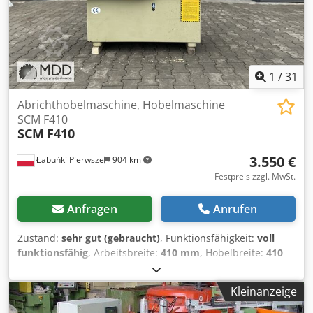
1
/
31
Abrichthobelmaschine, Hobelmaschine
SCM F410
SCM
F410
3.550 €
Łabuńki Pierwsze
904 km
Festpreis zzgl. MwSt.
Anfragen
Anrufen
Zustand:
sehr gut (gebraucht)
, Funktionsfähigkeit:
voll
funktionsfähig
, Arbeitsbreite:
410 mm
, Hobelbreite:
410
mm
, Abrichthobelmaschine, Dickenhobel SCM F410
Technische Daten: Codpfxsx E Srvj Amvjha • Zustand –
Kleinanzeige
gebraucht, nach Durchsicht • Hersteller – SCM • Modell –
F410 • Arbeitsbreite – 410 mm • Tischlänge – 2610 mm •