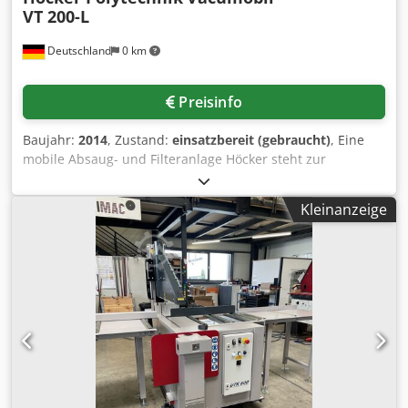
VT 200-L
Deutschland
0 km
Preisinfo
Baujahr:
2014
, Zustand:
einsatzbereit (gebraucht)
, Eine
mobile Absaug- und Filteranlage Höcker steht zur
Verfügung. Filterklasse: H3, Motorleistung: 4kW,
Saugstutzen: 200mm, Filterfläche: ca. 12m², max.
Kleinanzeige
Volumenstrom: 3400m³/h, max. Unterdruck: 2700Pa,
Sammelbehältervolumen: 350l, Maschinendimensionen
X/Y/Z: ca. 2000mm/1100mm/2000mm, Gewicht: ca. 420kg.
Eine Besichtigung vor Ort ist möglich. Csdpfx Aoyg Nu
Nemvjha