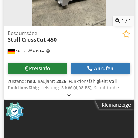
1
/
1
Besäumsäge
Stoll
CrossCut 450
Steinen
439 km
Preisinfo
Anrufen
Zustand:
neu
, Baujahr:
2026
, Funktionsfähigkeit:
voll
funktionsfähig
, Leistung:
3 kW (4,08 PS)
, Schnitthöhe
(max.):
180 mm
, Schnittbreite (max.):
350 mm
,
Sägeblattdurchmesser:
450 mm
, Wir verkaufen 1 x
Kleinanzeige
CrossCut 450 Querschnitte: 50x320 - 100x280mm -
115x260mm Schnitthöhe max.: 115mm Sägeblatt: Ø
450mm Arbeitshöhe: 920mm Absaugstutzen unten und
oben: Ø 100mm - stufenlos einstellbarer, pneumatischer
Schnittvorschub - hydraul. Bremszylinder f. gleichmäßige