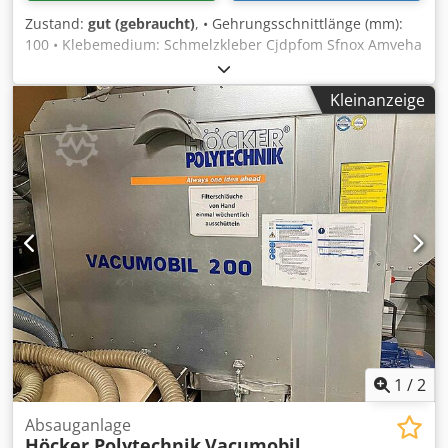
Zustand:
gut (gebraucht)
, • Gehrungsschnittlänge (mm):
100 • Klebemedium: Schmelzkleber Cjdpfom Sfnox Amveha
• Automatische Zusammensetzung: von Rahmenteilen
Kleinanzeige
1
/
2
Absauganlage
Höcker Polytechnik
Vacumobil