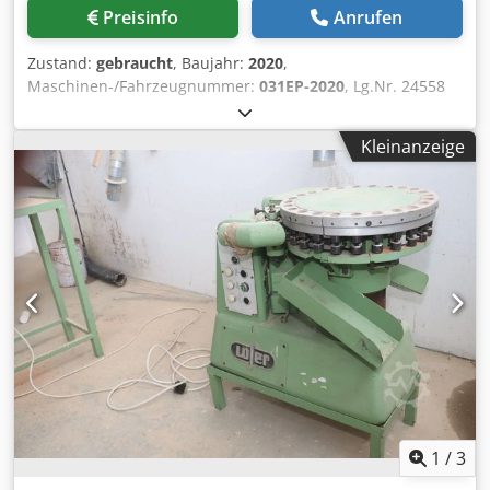
Preisinfo
Anrufen
Zustand:
gebraucht
, Baujahr:
2020
,
Maschinen-/Fahrzeugnummer:
031EP-2020
, Lg.Nr. 24558
Technische Daten: - Schleifmitteldurchmesser 150 mm -
Schleifaggregat schwenkbar am Gelenkarm -
Kleinanzeige
Schwenkradius Schleifarm 2000 mm - motorische
Staubabsaugung - Scheibengeschwindigkeit stufenlos
regulierbar - 800 - 2200 rpm - Tischabmessung 1500 x 880
mm - Tischhöhe ca. 920 mm - Antrieb 400 V / 3,6 kW -
Platzbedarf ca. B 1600 x H 1600 x T 1600 mm - Gewicht ca.
250 kg Crodpfxovazz Dj Agqjf
1
/
3