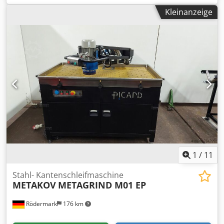
45 / 0,8 x 65 mm Absaugdurchmesser: 120 / 160 / 100 mm
Kleinanzeige
Arbeitshöhe: 950 mm Maße: 6260 x 1560 x 2300 mm
Gewicht: ca. 3000 kg Cjdpey Ruzqsfx Agqerf Lagerort:
Lieferant
1
/
11
Stahl- Kantenschleifmaschine
METAKOV
METAGRIND M01 EP
Rödermark
176 km