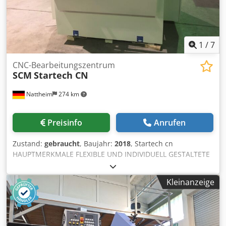
1
/
7
CNC-Bearbeitungszentrum
SCM
Startech CN
Nattheim
274 km
Preisinfo
Anrufen
Zustand:
gebraucht
, Baujahr:
2018
, Startech cn
HAUPTMERKMALE FLEXIBLE UND INDIVIDUELL GESTALTETE
PRODUKTION VERBUNDEN MIT GESCHWINDIGKEIT UND
PRÄZISION DAS BOHREN VON OBEN MIT BEZUGNAHME
Kleinanzeige
AUF DIE OBERSEITE DER PLATTE ERMÖGLICHT EINE
ABSOLUT PRÄZISE BEARBEITUNG NUMERISCHE
STEUERUNG MIT 7" FARBBILDSCHIRM: EINFACH UND
INTUITIV TECHNISCHE DATEN Startech CN ACHSEN Max.