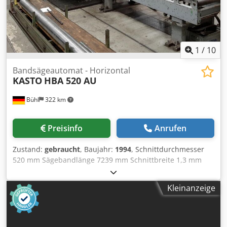
1
/
10
Bandsägeautomat - Horizontal
KASTO
HBA 520 AU
Bühl
322 km
Preisinfo
Anrufen
Zustand:
gebraucht
, Baujahr:
1994
, Schnittdurchmesser
520 mm Sägebandlänge 7239 mm Schnittbreite 1,3 mm
Steuerung POSIMOD Schnittbereich vierkant 520 x 520 mm
Vorschublänge 500 mm Vorschublänge mehrfach 4500 mm
Kleinanzeige
Kleinste Abschnittlänge 6 mm Reststücklänge min./max. 10
/ 100 mm Schnittgeschwindigkeit 20 - 130 m/min
Sägebandabmessungen 7239 x 50 x 1,3 mm Sägemotor 5,5
kW Gesamtleistungsbedarf 10,0 kW Maschinengewicht ca.