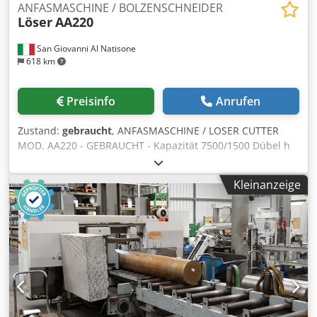
ANFASMASCHINE / BOLZENSCHNEIDER
Löser
AA220
San Giovanni Al Natisone
618 km
Preisinfo
Anrufen
Zustand:
gebraucht
, ANFASMASCHINE / LOSER CUTTER
MOD. AA220 - GEBRAUCHT - Kapazität 7500/1500 Dübel h
Crodpfx Agoqpdkcoqof - Kapazität 6-18 mm Dübel
Kleinanzeige