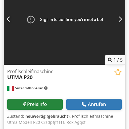
3,8 t Abmessungen der Maschine L x B x H 3,42 x 2,30 x
2,40 m - 2-Säulen-geführt - Cjdpewm Rm Ijfx Agqsrf
Zubehör: Zufuhrrollenbahn 2500 mm lang, Späneförderer,
Kühlmitteleinrichtung
1
/
5
Profilschleifmaschine
UTMA
P20
Suzzara
684 km
Preisinfo
Anrufen
Zustand:
neuwertig (gebraucht)
, Profilschleifmaschine
Utma Modell P20 Crsdpfjff H E Rox Agqsf