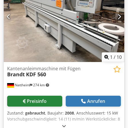
1
/
10
Kantenanleimmaschine mit Fügen
Brandt
KDF 560
Nattheim
274 km
Preisinfo
Anrufen
Zustand:
gebraucht
, Baujahr:
2008
, Anschlusswert: 15 kW
Vorschubgeschwindigkeit: 14 (11) m/min Werkstückdicke: 8
- 60 mm Kantendicke: 0,4 - 8 mm Rollentrennen: max. 3,0 x